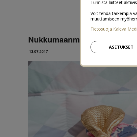
Tunnista laitteet aktiivi
Voit tehdä tarkempia va
muuttamiseen myöhemmin
Tietosuoja Kaleva Med
Nukkumaanmenoaika
ASETUKSET
13.07.2017