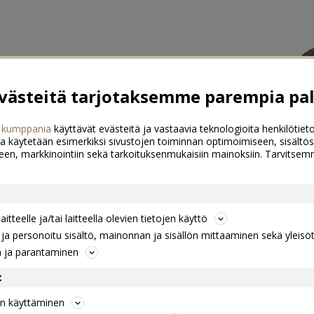
ästeitä tarjotaksemme parempia pal
 kumppania
käyttävät evästeitä ja vastaavia teknologioita henkilötieto
a käytetään esimerkiksi sivustojen toiminnan optimoimiseen, sisältös
een, markkinointiin sekä tarkoituksenmukaisiin mainoksiin. Tarvits
itteelle ja/tai laitteella olevien tietojen käyttö
a personoitu sisältö, mainonnan ja sisällön mittaaminen sekä yleisö
n ja parantaminen
t
jen käyttäminen