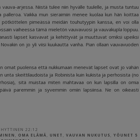
auva-arjessa. Niistä tulee niin hyvälle tuulelle, ja musta tuntuu
 palleroa. Vaikka mun sieraimiin menee kuolaa kun hän koittaa
 pötköttelen pimeässä meidän touhutyypin kanssa, en voi olla
 jossain vaiheessa tämä mieletön vauvavuosi ja vauvakupla loppuu.
anasti lapset kasvavat ja kehittyvät ja muuttuvat omiksi upeiksi
Novakin on jo yli viisi kuukautta vanha. Pian ollaan vauvavuoden
inäkin omat puolensa että nukkumaan menevät lapset ovat jo vähän
nta skeittilaudoista ja Robinista kuin kukista ja perhosista (no
erhosia), sitä muistaa miten mahtavaa on kun lapsilla on omia
en päivä paremmin ja syvemmin omiin lapsiinsa. Ne on oikeasti
 HYTTINEN 22:12
MINEN
,
OMA ELÄMÄ
,
UNET
,
VAUVAN NUKUTUS
,
YÖUNET
5