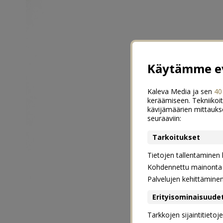
Käytämme ev
Kaleva Media ja sen
40
keräämiseen. Tekniikoit
kävijämäärien mittauks
seuraaviin:
Tarkoitukset
Tietojen tallentaminen la
Kohdennettu mainonta j
Palvelujen kehittämine
Erityisominaisuude
Tarkkojen sijaintitieto