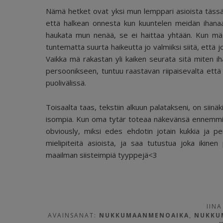
Nämä hetket ovat yksi mun lemppari asioista tässä v
että halkean onnesta kun kuuntelen meidän ihanaa
haukata mun nenää, se ei haittaa yhtään. Kun mä
tuntematta suurta haikeutta jo valmiiksi siitä, että
Vaikka mä rakastan yli kaiken seurata sitä miten ih
persoonikseen, tuntuu raastavan riipaisevalta että 
puolivälissä.
Toisaalta taas, tekstiin alkuun palatakseni, on si
isompia. Kun oma tytär toteaa näkevänsä ennemmin u
obviously, miksi edes ehdotin jotain kukkia ja p
mielipiteitä asioista, ja saa tutustua joka ikin
maailman siisteimpiä tyyppejä<3
IINA
AVAINSANAT:
NUKKUMAANMENOAIKA
,
NUKKU