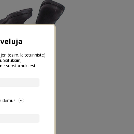
veluja
jen (esim. laitetunniste)
uosituksiin,
emme suostumuksesi
tutkimus