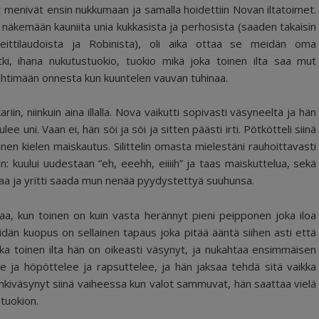
enivät ensin nukkumaan ja samalla hoidettiin Novan iltatoimet.
t näkemään kauniita unia kukkasista ja perhosista (saaden takaisin
ittilaudoista ja Robinista), oli aika ottaa se meidän oma
ki, ihana nukutustuokio, tuokio mikä joka toinen ilta saa mut
lehtimään onnesta kun kuuntelen vauvan tuhinaa.
 niinkuin aina illalla. Nova vaikutti sopivasti väsyneeltä ja hän
tulee uni. Vaan ei, hän söi ja söi ja sitten päästi irti. Pötkötteli siinä
nen kielen maiskautus. Silittelin omasta mielestäni rauhoittavasti
in: kuului uudestaan ”eh, eeehh, eiiiih” ja taas maiskuttelua, sekä
ukkaa ja yritti saada mun nenää pyydystettyä suuhunsa.
taa, kun toinen on kuin vasta herännyt pieni peipponen joka iloa
dän kuopus on sellainen tapaus joka pitää ääntä siihen asti että
Joka toinen ilta hän on oikeasti väsynyt, ja nukahtaa ensimmäisen
ee ja höpöttelee ja rapsuttelee, ja hän jaksaa tehdä sitä vaikka
ipuhkiväsynyt siinä vaiheessa kun valot sammuvat, hän saattaa vielä
stuokion.