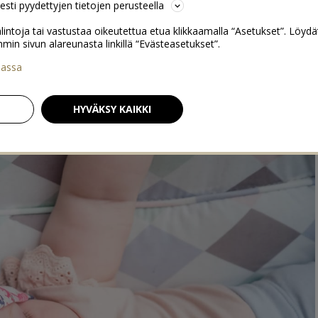
sesti pyydettyjen tietojen perusteella
lintoja tai vastustaa oikeutettua etua klikkaamalla “Asetukset”. Löydä
 sivun alareunasta linkillä “Evästeasetukset”.
iassa
5
HYVÄKSY KAIKKI