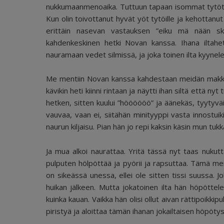
nukkumaanmenoaika. Tuttuun tapaan isommat tytöt m
Kun olin toivottanut hyvät yöt tytöille ja kehottanu
erittäin nasevan vastauksen ”eiku mä nään ske
kahdenkeskinen hetki Novan kanssa. Ihana iltahet
nauramaan vedet silmissä, ja joka toinen ilta kyyne
Me mentiin Novan kanssa kahdestaan meidän makkariin,
kävikin heti kiinni rintaan ja näytti ihan siltä että nyt 
hetken, sitten kuului ”höööööö” ja äänekäs, tyytyväi
vauvaa, vaan ei, siitähän minityyppi vasta innostuik
naurun kiljaisu. Pian hän jo repi kaksin käsin mun t
Ja mua alkoi naurattaa. Yritä tässä nyt taas nukut
pulputen hölpöttää ja pyörii ja rapsuttaa. Tämä mei
on sikeässä unessa, ellei ole sitten tissi suussa. 
huikan jälkeen. Mutta jokatoinen ilta hän höpöttel
kuinka kauan. Vaikka hän olisi ollut aivan rättipoikk
piristyä ja aloittaa tämän ihanan jokailtaisen höpöty