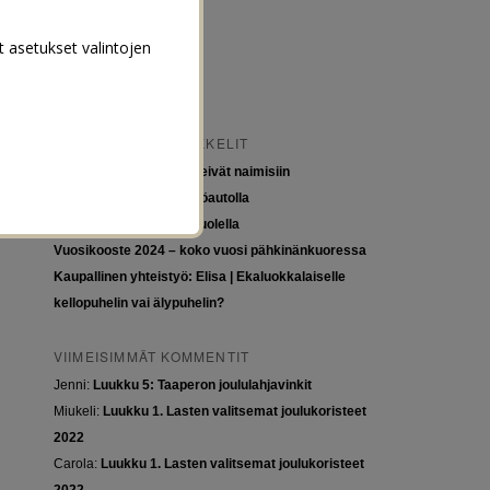
t asetukset valintojen
VIIMEISIMMÄT ARTIKKELIT
Tytöt kuuluvat kouluun, eivät naimisiin
Euroopan roadtrip sähköautolla
Tyttöjen ja tasa-arvon puolella
Vuosikooste 2024 – koko vuosi pähkinänkuoressa
Kaupallinen yhteistyö: Elisa | Ekaluokkalaiselle
kellopuhelin vai älypuhelin?
VIIMEISIMMÄT KOMMENTIT
Jenni
:
Luukku 5: Taaperon joululahjavinkit
Miukeli
:
Luukku 1. Lasten valitsemat joulukoristeet
2022
Carola
:
Luukku 1. Lasten valitsemat joulukoristeet