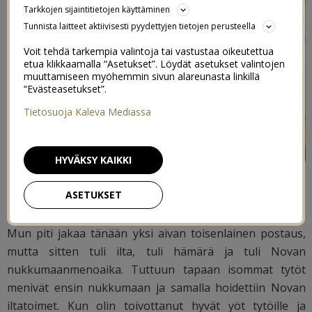
Tarkkojen sijaintitietojen käyttäminen
Tunnista laitteet aktiivisesti pyydettyjen tietojen perusteella
Voit tehdä tarkempia valintoja tai vastustaa oikeutettua
etua klikkaamalla “Asetukset”. Löydät asetukset valintojen
muuttamiseen myöhemmin sivun alareunasta linkillä
“Evästeasetukset”.
Tietosuoja Kaleva Mediassa
HYVÄKSY KAIKKI
ASETUKSET
Headwrap saatu blogin kautta.
Mun piti jakaa tänään yksi aivan toisenlainen postaus,
mutta sitten tuli ilta, tuli hämärä ja tuli Novan
nukkumaanmenoaika. Tuttuun tapaan isommat tytöt
menivät ensin nukkumaan ja samalla hoidettiin Novan
iltatoimet. Kun olin toivottanut hyvät yöt tytöille ja