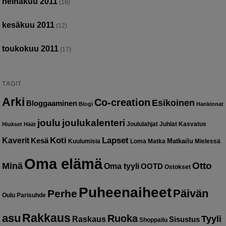
heinäkuu 2011
(18)
kesäkuu 2011
(12)
toukokuu 2011
(17)
TAGIT
Arki
Co-creation
Esikoinen
Bloggaaminen
Blogi
Hankinnat
joulu
joulukalenteri
Joululahjat
Juhlat
Kasvatus
Hiukset
Häät
Kaverit
Koti
Lapset
Kesä
Matkailu
Kuulumisia
Loma
Matka
Mielessä
Oma elämä
Otto
Minä
Oma tyyli
OOTD
Ostokset
Puheenaiheet
Päivän
Perhe
Oulu
Parisuhde
Rakkaus
asu
Ruoka
Tyyli
Raskaus
Sisustus
Shoppailu