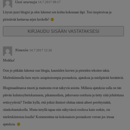
Uusi seuraaja
14.7.2017 09:17
Löysin juuri blogisi ja olen lukenut sen kohta kokonaan läpi. Tosi inspiroivaa ja
piristävää luettavaa arjen keskelle!
KIRJAUDU SISÄÄN VASTATAKSESI
Nimetön
14.7.2017 12:26
Moikka!
Oon jo pitkään lukenut sun blogia, kauniiden kuvien ja pirteiden tekstien takia.
Mielenkiinnolla luen myös asiapitoisempia postauksia, ajatuksia ja mielipiteitä herättäviä.
Blogimaailmassa muoti ja mainonta ovat näkyviä asioita. Millasia ajatuksia sulla on tän
päivän kulutusyhteiskunnasta, pikamuodista, jatkuvasta ostelusta ja tietty siitä johdettuna
eettisyydestä? Tiedän kyllä, että jotkut ihmiset ohittaa nämä aiheet perehtymättä,
olankohautuksella. Mutta tietyllä tapaa niin näkyvässä roolissa kuin ootkin, ois
mielenkiintoista kuulla! Kommenttina tai kokonaisen postauksen verran jos irtoaa
ajatuksia.