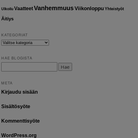
Vanhemmuus
Vaatteet
Viikonloppu
Yhteistyöt
Ulkoilu
Äitiys
KATEGORIAT
Kategoriat
HAE BLOGISTA
Haku:
META
Kirjaudu sisään
Sisältösyöte
Kommenttisyöte
WordPress.org