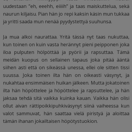
uudestaan ”eh, eeehh, eiiiih” ja taas maiskuttelua, sekä
naurun kiljaisu. Pian hän jo repi kaksin käsin mun tukkaa
ja yritti saada mun nenää pyydystettyä suuhunsa.
Ja mua alkoi naurattaa. Yritä tässä nyt taas nukuttaa,
kun toinen on kuin vasta herännyt pieni peipponen joka
iloa pulputen hölpöttää ja pyörii ja rapsuttaa. Tämä
meidän kuopus on sellainen tapaus joka pitää ääntä
siihen asti että on sikeässä unessa, ellei ole sitten tissi
suussa. Joka toinen ilta hän on oikeasti väsynyt, ja
nukahtaa ensimmäisen huikan jälkeen. Mutta jokatoinen
ilta hän höpöttelee ja höpöttelee ja rapsuttelee, ja hän
jaksaa tehdä sitä vaikka kuinka kauan. Vaikka hän olisi
ollut aivan rättipoikkipuhkiväsynyt siinä vaiheessa kun
valot sammuvat, hän saattaa vielä piristyä ja aloittaa
tämän ihanan jokailtaisen höpötystuokion.