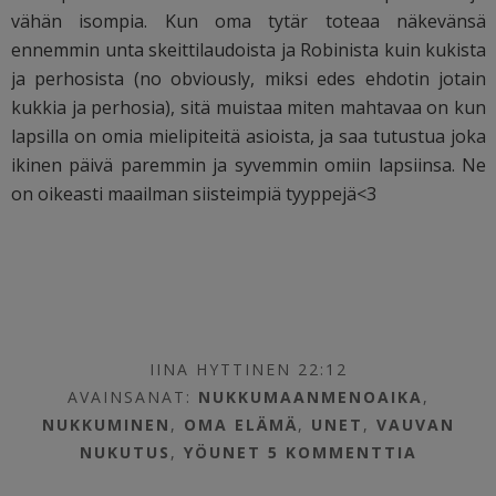
vähän isompia. Kun oma tytär toteaa näkevänsä
ennemmin unta skeittilaudoista ja Robinista kuin kukista
ja perhosista (no obviously, miksi edes ehdotin jotain
kukkia ja perhosia), sitä muistaa miten mahtavaa on kun
lapsilla on omia mielipiteitä asioista, ja saa tutustua joka
ikinen päivä paremmin ja syvemmin omiin lapsiinsa. Ne
on oikeasti maailman siisteimpiä tyyppejä<3
IINA HYTTINEN 22:12
AVAINSANAT:
NUKKUMAANMENOAIKA
,
NUKKUMINEN
,
OMA ELÄMÄ
,
UNET
,
VAUVAN
NUKUTUS
,
YÖUNET
5 KOMMENTTIA