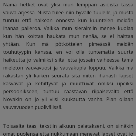
Nämä hetket ovat yksi mun lemppari asioista tässä
vauva-arjessa. Niistä tulee niin hyvälle tuulelle, ja musta
tuntuu että halkean onnesta kun kuuntelen meidän
ihanaa palleroa. Vaikka mun sieraimiin menee kuolaa
kun hän koittaa haukata mun nenää, se ei haittaa
yhtään. Kun mä pötköttelen pimeässä meidän
touhutyypin kanssa, en voi olla tuntematta suurta
haikeutta jo valmiiksi siitä, että jossain vaiheessa tämä
mieletön vauvavuosi ja vauvakupla loppuu. Vaikka mä
rakastan yli kaiken seurata sitä miten ihanasti lapset
kasvavat ja kehittyvät ja muuttuvat omiksi upeiksi
persoonikseen, tuntuu raastavan riipaisevalta että
Novakin on jo yli viisi kuukautta vanha. Pian ollaan
vauvavuoden puolivälissä.
Toisaalta taas, tekstiin alkuun palatakseni, on siinäkin
omat puolensa että nukkumaan menevät lapset ovat jo