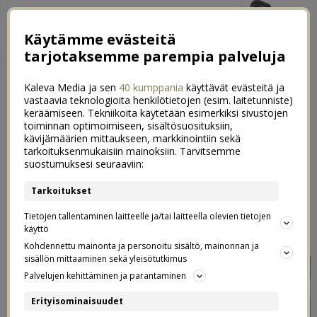
Käytämme evästeitä
tarjotaksemme parempia palveluja
Kaleva Media ja sen
40 kumppania
käyttävät evästeitä ja
vastaavia teknologioita henkilötietojen (esim. laitetunniste)
keräämiseen. Tekniikoita käytetään esimerkiksi sivustojen
toiminnan optimoimiseen, sisältösuosituksiin,
←
Sadepäiviä ja ripaus vihreää olkkariin
kävijämäärien mittaukseen, markkinointiin sekä
tarkoituksenmukaisiin mainoksiin. Tarvitsemme
Helppoja lounaita ja parhaita ystäviä
→
suostumuksesi seuraaviin:
Nukkumaanmenoaika
Tarkoitukset
5
Tietojen tallentaminen laitteelle ja/tai laitteella olevien tietojen
13.07.2017
käyttö
Kohdennettu mainonta ja personoitu sisältö, mainonnan ja
sisällön mittaaminen sekä yleisötutkimus
Palvelujen kehittäminen ja parantaminen
Erityisominaisuudet