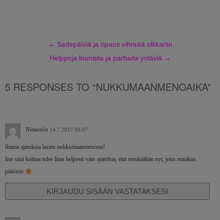
←
Sadepäiviä ja ripaus vihreää olkkariin
Helppoja lounaita ja parhaita ystäviä
→
5 RESPONSES TO “NUKKUMAANMENOAIKA”
Nimetön
14.7.2017 08:07
Ihania ajatuksia lasten nukkumaanmenosta!
Itse sinä kohtaa tulee liian helposti vain ajateltua, että menkäähän nyt, jotta minäkin
pääsisin
KIRJAUDU SISÄÄN VASTATAKSESI