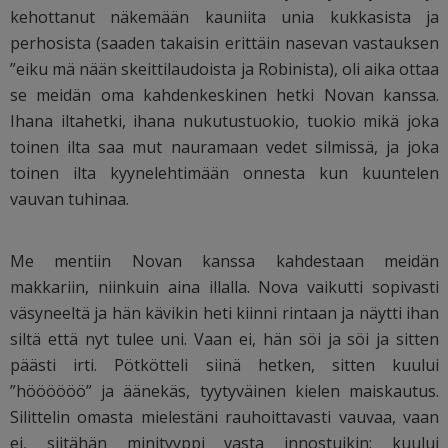
kehottanut näkemään kauniita unia kukkasista ja
perhosista (saaden takaisin erittäin nasevan vastauksen
”eiku mä nään skeittilaudoista ja Robinista), oli aika ottaa
se meidän oma kahdenkeskinen hetki Novan kanssa.
Ihana iltahetki, ihana nukutustuokio, tuokio mikä joka
toinen ilta saa mut nauramaan vedet silmissä, ja joka
toinen ilta kyynelehtimään onnesta kun kuuntelen
vauvan tuhinaa.
Me mentiin Novan kanssa kahdestaan meidän
makkariin, niinkuin aina illalla. Nova vaikutti sopivasti
väsyneeltä ja hän kävikin heti kiinni rintaan ja näytti ihan
siltä että nyt tulee uni. Vaan ei, hän söi ja söi ja sitten
päästi irti. Pötkötteli siinä hetken, sitten kuului
”höööööö” ja äänekäs, tyytyväinen kielen maiskautus.
Silittelin omasta mielestäni rauhoittavasti vauvaa, vaan
ei, siitähän minityyppi vasta innostuikin: kuului