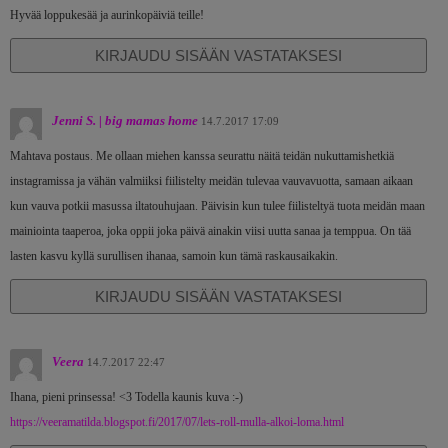
Hyvää loppukesää ja aurinkopäiviä teille!
KIRJAUDU SISÄÄN VASTATAKSESI
Jenni S. | big mamas home
14.7.2017 17:09
Mahtava postaus. Me ollaan miehen kanssa seurattu näitä teidän nukuttamishetkiä
instagramissa ja vähän valmiiksi fiilistelty meidän tulevaa vauvavuotta, samaan aikaan
kun vauva potkii masussa iltatouhujaan. Päivisin kun tulee fiilisteltyä tuota meidän maan
mainiointa taaperoa, joka oppii joka päivä ainakin viisi uutta sanaa ja temppua. On tää
lasten kasvu kyllä surullisen ihanaa, samoin kun tämä raskausaikakin.
KIRJAUDU SISÄÄN VASTATAKSESI
Veera
14.7.2017 22:47
Ihana, pieni prinsessa! <3 Todella kaunis kuva :-)
https://veeramatilda.blogspot.fi/2017/07/lets-roll-mulla-alkoi-loma.html