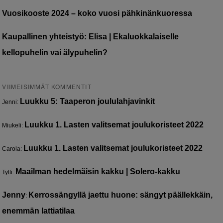
Vuosikooste 2024 – koko vuosi pähkinänkuoressa
Kaupallinen yhteistyö: Elisa | Ekaluokkalaiselle
kellopuhelin vai älypuhelin?
VIIMEISIMMÄT KOMMENTIT
Luukku 5: Taaperon joululahjavinkit
Jenni
:
Luukku 1. Lasten valitsemat joulukoristeet 2022
Miukeli
:
Luukku 1. Lasten valitsemat joulukoristeet 2022
Carola
:
Maailman hedelmäisin kakku | Solero-kakku
Tytti
:
Jenny
Kerrossängyllä jaettu huone: sängyt päällekkäin,
:
enemmän lattiatilaa