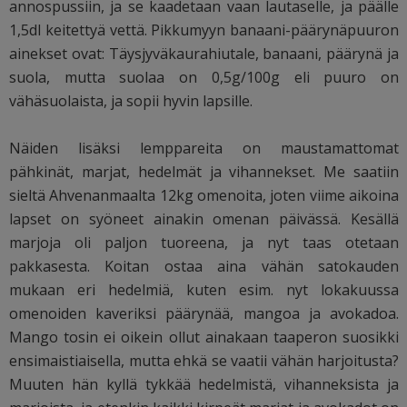
annospussiin, ja se kaadetaan vaan lautaselle, ja päälle
1,5dl keitettyä vettä. Pikkumyyn banaani-päärynäpuuron
ainekset ovat: Täysjyväkaura
hiutale, banaani, päärynä ja
suola, mutta suolaa on 0,5g/100g eli puuro on
vähäsuolaista, ja sopii hyvin lapsille.
Näiden lisäksi lemppareita on maustamattomat
pähkinät, marjat, hedelmät ja vihannekset. Me saatiin
sieltä Ahvenanmaalta 12kg omenoita, joten viime aikoina
lapset on syöneet ainakin omenan päivässä. Kesällä
marjoja oli paljon tuoreena, ja nyt taas otetaan
pakkasesta. Koitan ostaa aina vähän satokauden
mukaan eri hedelmiä, kuten esim. nyt lokakuussa
omenoiden kaveriksi päärynää, mangoa ja avokadoa.
Mango tosin ei oikein ollut ainakaan taaperon suosikki
ensimaistiaisella, mutta ehkä se vaatii vähän harjoitusta?
Muuten hän kyllä tykkää hedelmistä, vihanneksista ja