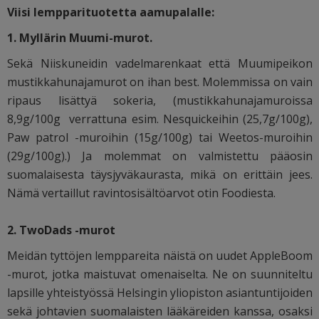
Viisi lempparituotetta aamupalalle:
1. Myllärin Muumi-murot.
Sekä Niiskuneidin vadelmarenkaat että Muumipeikon
mustikkahunajamurot on ihan best. Molemmissa on vain
ripaus lisättyä sokeria, (mustikkahunajamuroissa
8,9g/100g verrattuna esim. Nesquickeihin (25,7g/100g),
Paw patrol -muroihin (15g/100g) tai Weetos-muroihin
(29g/100g).) Ja molemmat on valmistettu pääosin
suomalaisesta täysjyväkaurasta, mikä on erittäin jees.
Nämä vertaillut ravintosisältöarvot otin Foodiesta.
2. TwoDads -murot
Meidän tyttöjen lemppareita näistä on uudet AppleBoom
-murot, jotka maistuvat omenaiselta. Ne on s
uunniteltu
lapsille yhteistyössä Helsingin yliopiston asiantuntijoiden
sekä johtavien suomalaisten lääkäreiden kanssa, osaksi