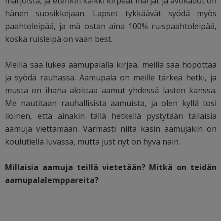
marjoista, ja etenkin kaikki kirpeät marjat ja avokadot on
hänen suosikkejaan. Lapset tykkäävät syödä myös
paahtoleipää, ja mä ostan aina 100% ruispaahtoleipää,
koska ruisleipä on vaan best.
Meillä saa lukea aamupalalla kirjaa, meillä saa höpöttää
ja syödä rauhassa. Aamupala on meille tärkeä hetki, ja
musta on ihana aloittaa aamut yhdessä lasten kanssa.
Me nautitaan rauhallisista aamuista, ja olen kyllä tosi
iloinen, että ainakin tällä hetkellä pystytään tällaisia
aamuja viettämään. Varmasti niitä kasin aamujakin on
koulutiellä luvassa, mutta just nyt on hyvä näin.
Millaisia aamuja teillä vietetään? Mitkä on teidän
aamupalalemppareita?