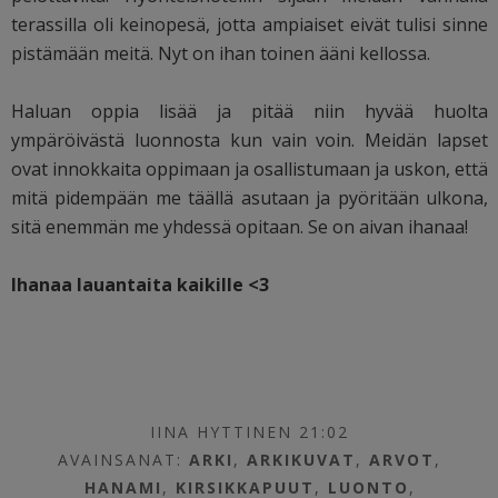
terassilla oli keinopesä, jotta ampiaiset eivät tulisi sinne
pistämään meitä. Nyt on ihan toinen ääni kellossa.
Haluan oppia lisää ja pitää niin hyvää huolta
ympäröivästä luonnosta kun vain voin. Meidän lapset
ovat innokkaita oppimaan ja osallistumaan ja uskon, että
mitä pidempään me täällä asutaan ja pyöritään ulkona,
sitä enemmän me yhdessä opitaan. Se on aivan ihanaa!
Ihanaa lauantaita kaikille <3
IINA HYTTINEN 21:02
AVAINSANAT:
ARKI
,
ARKIKUVAT
,
ARVOT
,
HANAMI
,
KIRSIKKAPUUT
,
LUONTO
,