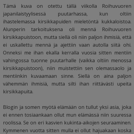
Tämä kuva on otettu tällä viikolla Roihuvuoren
japanilaistyylisessä puutarhassa, kun oltiin
ihastelemassa kirsikkapuiden mieletöntä kukkaloistoa.
Alunperin tarkoituksena oli mennä Roihuvuoren
kirsikkapuistoon, mutta siellä oli niin paljon ihmisiä, että
ei uskallettu mennä ja ajettiin vaan autolla siitä ohi.
Onneksi me ihan ekalla kerralla vuosia sitten mentiin
vahingossa tuonne puutarhalle (vaikka oltiin menossa
kirsikkapuistoon), niin muistettiin sen olemassaolo ja
mentiinkin kuvaamaan sinne. Siellä on aina paljon
vähemmän ihmisiä, mutta silti ihan riittävästi upeita
kirsikkapuita.
Blogin ja somen myötä elämään on tullut yksi asia, joka
ei ennen tosiaankaan ollut mun elämässä niin suuressa
roolissa. Se on eri kasvien kukinta-aikojen seuraaminen.
Kymmenen vuotta sitten mulla ei ollut hajuakaan koska