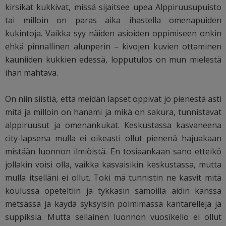
kirsikat kukkivat, missä sijaitsee upea Alppiruusupuisto
tai milloin on paras aika ihastella omenapuiden
kukintoja. Vaikka syy näiden asioiden oppimiseen onkin
ehkä pinnallinen alunperin – kivojen kuvien ottaminen
kauniiden kukkien edessä, lopputulos on mun mielestä
ihan mahtava.
On niin siistiä, että meidän lapset oppivat jo pienestä asti
mitä ja milloin on hanami ja mikä on sakura, tunnistavat
alppiruusut ja omenankukat. Keskustassa kasvaneena
city-lapsena mulla ei oikeasti ollut pienenä hajuakaan
mistään luonnon ilmiöistä. En tosiaankaan sano etteikö
jollakin voisi olla, vaikka kasvaisikin keskustassa, mutta
mulla itselläni ei ollut. Toki mä tunnistin ne kasvit mitä
koulussa opeteltiin ja tykkäsin samoilla äidin kanssa
metsässä ja käydä syksyisin poimimassa kantarelleja ja
suppiksia. Mutta sellainen luonnon vuosikello ei ollut