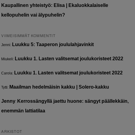
Kaupallinen yhteistyö: Elisa | Ekaluokkalaiselle
kellopuhelin vai älypuhelin?
VIIMEISIMMÄT KOMMENTIT
Luukku 5: Taaperon joululahjavinkit
Jenni
:
Luukku 1. Lasten valitsemat joulukoristeet 2022
Miukeli
:
Luukku 1. Lasten valitsemat joulukoristeet 2022
Carola
:
Maailman hedelmäisin kakku | Solero-kakku
Tytti
:
Jenny
Kerrossängyllä jaettu huone: sängyt päällekkäin,
:
enemmän lattiatilaa
ARKISTOT