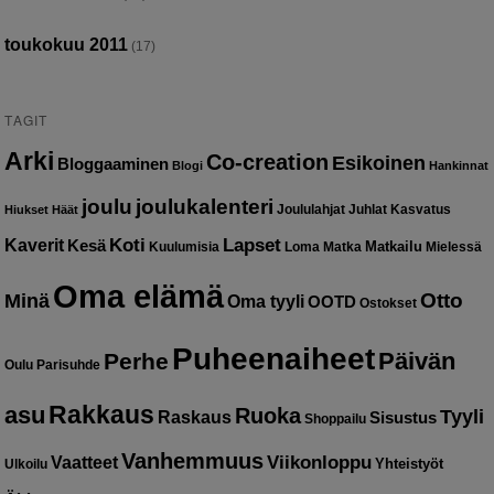
toukokuu 2011
(17)
TAGIT
Arki
Co-creation
Esikoinen
Bloggaaminen
Blogi
Hankinnat
joulu
joulukalenteri
Joululahjat
Juhlat
Kasvatus
Hiukset
Häät
Kaverit
Koti
Lapset
Kesä
Matkailu
Kuulumisia
Loma
Matka
Mielessä
Oma elämä
Otto
Minä
Oma tyyli
OOTD
Ostokset
Puheenaiheet
Päivän
Perhe
Oulu
Parisuhde
Rakkaus
asu
Ruoka
Tyyli
Raskaus
Sisustus
Shoppailu
Vanhemmuus
Vaatteet
Viikonloppu
Yhteistyöt
Ulkoilu