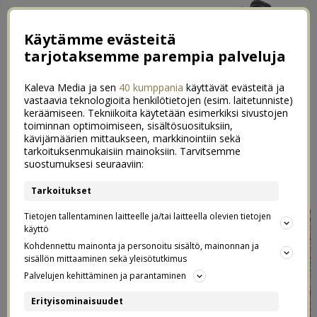
Käytämme evästeitä
tarjotaksemme parempia palveluja
Kaleva Media ja sen
40 kumppania
käyttävät evästeitä ja
vastaavia teknologioita henkilötietojen (esim. laitetunniste)
keräämiseen. Tekniikoita käytetään esimerkiksi sivustojen
toiminnan optimoimiseen, sisältösuosituksiin,
kävijämäärien mittaukseen, markkinointiin sekä
Viikon arkikuva 14/52
tarkoituksenmukaisiin mainoksiin. Tarvitsemme
3
suostumuksesi seuraaviin:
09.05.2020
Tarkoitukset
Tietojen tallentaminen laitteelle ja/tai laitteella olevien tietojen
käyttö
Kohdennettu mainonta ja personoitu sisältö, mainonnan ja
sisällön mittaaminen sekä yleisötutkimus
Palvelujen kehittäminen ja parantaminen
Erityisominaisuudet