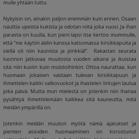
mulle yhtään tuttu.
Nykyisin on, ainakin paljon enemmän kuin ennen. Osaan
nauttia upeista kukista ja odotan niitä joka vuosi. Ja ihan
parasta on kuulla, kun pieni lapsi itse kertoo mummulle,
että “me käytiin äidin kanssa katsomassa kirsikkapuita ja
siellä oli niin kaunista ja pinkkiä!”. Rakastan seurata
luonnon jatkuvaa muutosta vuoden aikana ja ikuistaa
sitä niin kuviin kuin muistoihinkin. Ottoa naurattaa, kun
huomaan jokaisen vastaan tulevan kirsikkapuun ja
ihmettelen kaikki valkovuokot ja ihastelen lintujen laulua
joka päivä. Mutta mun mielestä on jotenkin niin ihanaa
pysähtyä ihmettelemään kaikkea sitä kauneutta, mitä
meidän ympärillä on.
Jotenkin meidän muuton myötä nämä ajatukset ja
pienten asioiden huomaaminen on korostunut