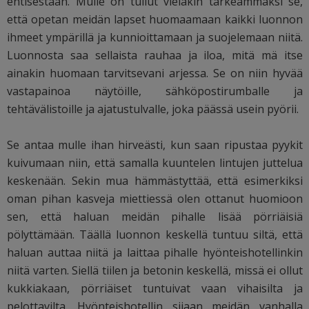
entisestään. Mulle on tullut vieläkin tärkeämmäksi se,
että opetan meidän lapset huomaamaan kaikki luonnon
ihmeet ympärillä ja kunnioittamaan ja suojelemaan niitä.
Luonnosta saa sellaista rauhaa ja iloa, mitä mä itse
ainakin huomaan tarvitsevani arjessa. Se on niin hyvää
vastapainoa näytöille, sähköpostirumballe ja
tehtävälistoille ja ajatustulvalle, joka päässä usein pyörii.
Se antaa mulle ihan hirveästi, kun saan ripustaa pyykit
kuivumaan niin, että samalla kuuntelen lintujen juttelua
keskenään. Sekin mua hämmästyttää, että esimerkiksi
oman pihan kasveja miettiessä olen ottanut huomioon
sen, että haluan meidän pihalle lisää pörriäisiä
pölyttämään. Täällä luonnon keskellä tuntuu siltä, että
haluan auttaa niitä ja laittaa pihalle hyönteishotellinkin
niitä varten. Siellä tiilen ja betonin keskellä, missä ei ollut
kukkiakaan, pörriäiset tuntuivat vaan vihaisilta ja
pelottavilta. Hyönteishotellin sijaan meidän vanhalla