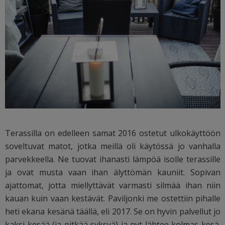
Terassilla on edelleen samat 2016 ostetut ulkokäyttöön
soveltuvat matot, jotka meillä oli käytössä jo vanhalla
parvekkeella. Ne tuovat ihanasti lämpöä isolle terassille
ja ovat musta vaan ihan älyttömän kauniit. Sopivan
ajattomat, jotta miellyttävät varmasti silmää ihan niin
kauan kuin vaan kestävät. Paviljonki me ostettiin pihalle
heti ekana kesänä täällä, eli 2017. Se on hyvin palvellut jo
kaksi kesää (ja pitkää syksyä) ja nyt lähtee kolmas kesä.