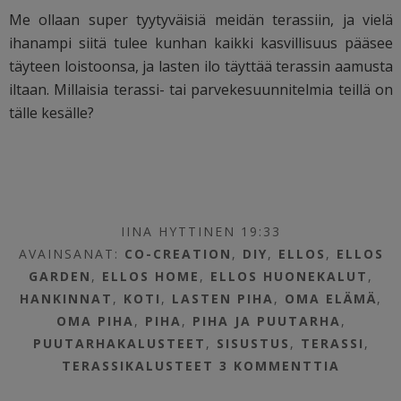
Me ollaan super tyytyväisiä meidän terassiin, ja vielä
ihanampi siitä tulee kunhan kaikki kasvillisuus pääsee
täyteen loistoonsa, ja lasten ilo täyttää terassin aamusta
iltaan. Millaisia terassi- tai parvekesuunnitelmia teillä on
tälle kesälle?
IINA HYTTINEN 19:33
AVAINSANAT:
CO-CREATION
,
DIY
,
ELLOS
,
ELLOS
GARDEN
,
ELLOS HOME
,
ELLOS HUONEKALUT
,
HANKINNAT
,
KOTI
,
LASTEN PIHA
,
OMA ELÄMÄ
,
OMA PIHA
,
PIHA
,
PIHA JA PUUTARHA
,
PUUTARHAKALUSTEET
,
SISUSTUS
,
TERASSI
,
TERASSIKALUSTEET
3 KOMMENTTIA