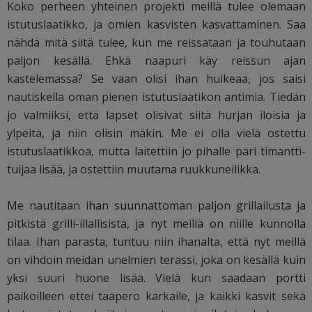
Koko perheen yhteinen projekti meillä tulee olemaan
istutuslaatikko, ja omien kasvisten kasvattaminen. Saa
nähdä mitä siitä tulee, kun me reissataan ja touhutaan
paljon kesällä. Ehkä naapuri käy reissun ajan
kastelemassa? Se vaan olisi ihan huikeaa, jos saisi
nautiskella oman pienen istutuslaatikon antimia. Tiedän
jo valmiiksi, että lapset olisivat siitä hurjan iloisia ja
ylpeitä, ja niin olisin mäkin. Me ei olla vielä ostettu
istutuslaatikkoa, mutta laitettiin jo pihalle pari timantti-
tuijaa lisää, ja ostettiin muutama ruukkuneilikka.
Me nautitaan ihan suunnattoman paljon grillailusta ja
pitkistä grilli-illallisista, ja nyt meillä on niille kunnolla
tilaa. Ihan parasta, tuntuu niin ihanalta, että nyt meillä
on vihdoin meidän unelmien terassi, joka on kesällä kuin
yksi suuri huone lisää. Vielä kun saadaan portti
paikoilleen ettei taapero karkaile, ja kaikki kasvit sekä