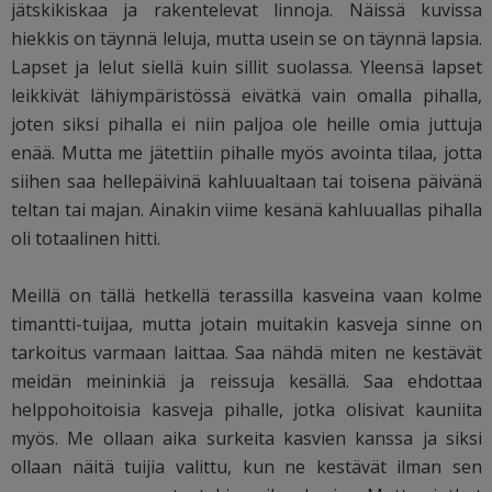
jätskikiskaa ja rakentelevat linnoja. Näissä kuvissa
hiekkis on täynnä leluja, mutta usein se on täynnä lapsia.
Lapset ja lelut siellä kuin sillit suolassa. Yleensä lapset
leikkivät lähiympäristössä eivätkä vain omalla pihalla,
joten siksi pihalla ei niin paljoa ole heille omia juttuja
enää. Mutta me jätettiin pihalle myös avointa tilaa, jotta
siihen saa hellepäivinä kahluualtaan tai toisena päivänä
teltan tai majan. Ainakin viime kesänä kahluuallas pihalla
oli totaalinen hitti.
Meillä on tällä hetkellä terassilla kasveina vaan kolme
timantti-tuijaa, mutta jotain muitakin kasveja sinne on
tarkoitus varmaan laittaa. Saa nähdä miten ne kestävät
meidän meininkiä ja reissuja kesällä. Saa ehdottaa
helppohoitoisia kasveja pihalle, jotka olisivat kauniita
myös. Me ollaan aika surkeita kasvien kanssa ja siksi
ollaan näitä tuijia valittu, kun ne kestävät ilman sen