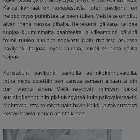
Kaikki kankaat on konepestäviä, joten paviljonki on
helppo myös puhdistaa tarpeen tullen. Meistä se on ollut
aivan ihana tuossa pihalla. Helteisenä päivänä tarjoaa
suojaa kuumimmalta paahteelta ja viileämpinä päivinä
toimii tuulen suojana sopivasti. Näin rivarissa asuessa
paviljonki tarjoaa myös rauhaa, mikäli sellaista välillä
kaipaa.
Koristeltiin paviljonki samoilla aurinkokennovaloilla,
jotka myös ostettiin sen kanssa samaan aikaan silloin
pari vuotta sitten. Vielä näyttivät toimivan kaikki
aurinkokennot niin pikkulyhdyissä kuin pallovaloissakin.
Mahtavaa, että toimivat näin hyvin kaikki ja toivottavasti
kestävät vielä monen monta kesää.