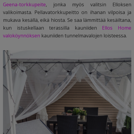
Geena-torkkupeite
, jonka myös valitsin Elloksen
valikoimasta. Pellavatorkkupeitto on ihanan vilpoisa ja
mukava kesällä, eikä hiosta. Se saa lämmittää kesäiltana,
kun istuskellaan terassilla kauniiden
Ellos Home
valoköynnöksen
kauniiden tunnelmavalojen loisteessa.