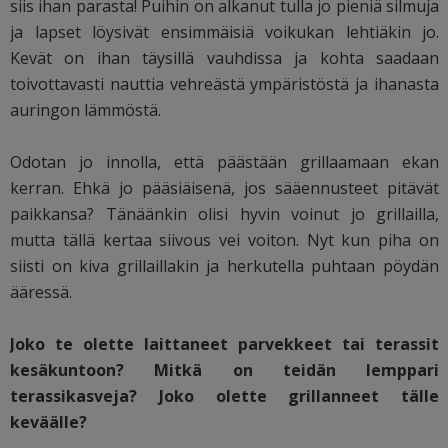
siis ihan parasta! Puihin on alkanut tulla jo pieniä silmuja
ja lapset löysivät ensimmäisiä voikukan lehtiäkin jo.
Kevät on ihan täysillä vauhdissa ja kohta saadaan
toivottavasti nauttia vehreästä ympäristöstä ja ihanasta
auringon lämmöstä.
Odotan jo innolla, että päästään grillaamaan ekan
kerran. Ehkä jo pääsiäisenä, jos sääennusteet pitävät
paikkansa? Tänäänkin olisi hyvin voinut jo grillailla,
mutta tällä kertaa siivous vei voiton. Nyt kun piha on
siisti on kiva grillaillakin ja herkutella puhtaan pöydän
ääressä.
Joko te olette laittaneet parvekkeet tai terassit
kesäkuntoon? Mitkä on teidän lemppari
terassikasveja? Joko olette grillanneet tälle
keväälle?