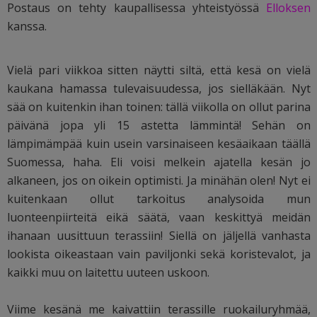
Postaus on tehty kaupallisessa yhteistyössä
Elloksen
kanssa.
Vielä pari viikkoa sitten näytti siltä, että kesä on vielä
kaukana hamassa tulevaisuudessa, jos sielläkään. Nyt
sää on kuitenkin ihan toinen: tällä viikolla on ollut parina
päivänä jopa yli 15 astetta lämmintä! Sehän on
lämpimämpää kuin usein varsinaiseen kesäaikaan täällä
Suomessa, haha. Eli voisi melkein ajatella kesän jo
alkaneen, jos on oikein optimisti. Ja minähän olen! Nyt ei
kuitenkaan ollut tarkoitus analysoida mun
luonteenpiirteitä eikä säätä, vaan keskittyä meidän
ihanaan uusittuun terassiin! Siellä on jäljellä vanhasta
lookista oikeastaan vain paviljonki sekä koristevalot, ja
kaikki muu on laitettu uuteen uskoon.
Viime kesänä me kaivattiin terassille ruokailuryhmää,