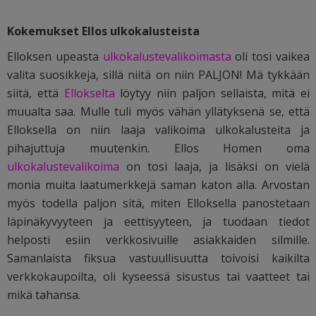
Kokemukset Ellos ulkokalusteista
Elloksen upeasta
ulkokalustevalikoimasta
oli tosi vaikea
valita suosikkeja, sillä niitä on niin PALJON! Mä tykkään
siitä, että
Ellokselta
löytyy niin paljon sellaista, mitä ei
muualta saa. Mulle tuli myös vähän yllätyksenä se, että
Elloksella on niin laaja valikoima ulkokalusteita ja
pihajuttuja muutenkin. Ellos Homen oma
ulkokalustevalikoima
on tosi laaja, ja lisäksi on vielä
monia muita laatumerkkejä saman katon alla. Arvostan
myös todella paljon sitä, miten Elloksella panostetaan
läpinäkyvyyteen ja eettisyyteen, ja tuodaan tiedot
helposti esiin verkkosivuille asiakkaiden silmille.
Samanlaista fiksua vastuullisuutta toivoisi kaikilta
verkkokaupoilta, oli kyseessä sisustus tai vaatteet tai
mikä tahansa.