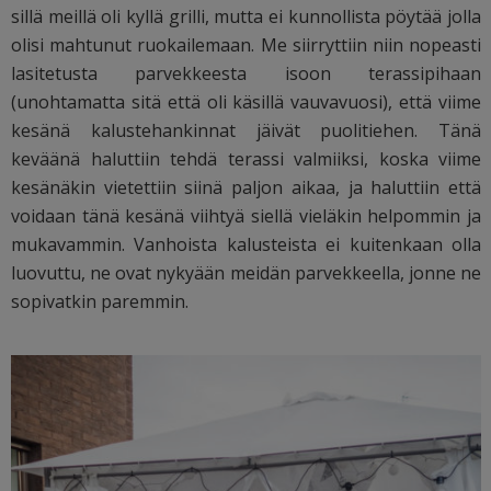
sillä meillä oli kyllä grilli, mutta ei kunnollista pöytää jolla
olisi mahtunut ruokailemaan. Me siirryttiin niin nopeasti
lasitetusta parvekkeesta isoon terassipihaan
(unohtamatta sitä että oli käsillä vauvavuosi), että viime
kesänä kalustehankinnat jäivät puolitiehen. Tänä
keväänä haluttiin tehdä terassi valmiiksi, koska viime
kesänäkin vietettiin siinä paljon aikaa, ja haluttiin että
voidaan tänä kesänä viihtyä siellä vieläkin helpommin ja
mukavammin. Vanhoista kalusteista ei kuitenkaan olla
luovuttu, ne ovat nykyään meidän parvekkeella, jonne ne
sopivatkin paremmin.