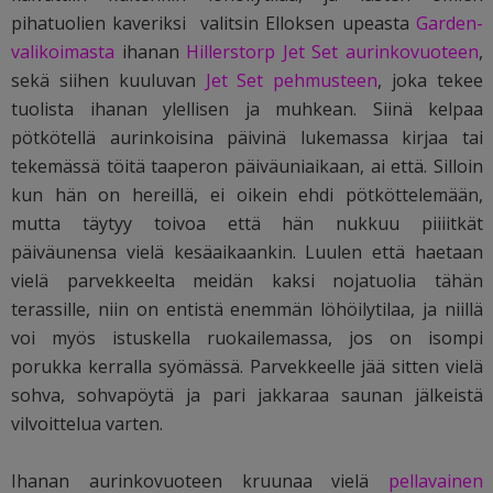
pihatuolien kaveriksi valitsin Elloksen upeasta
Garden-
valikoimasta
ihanan
Hillerstorp Jet Set aurinkovuoteen
,
sekä siihen kuuluvan
Jet Set pehmusteen
, joka tekee
tuolista ihanan ylellisen ja muhkean. Siinä kelpaa
pötkötellä aurinkoisina päivinä lukemassa kirjaa tai
tekemässä töitä taaperon päiväuniaikaan, ai että. Silloin
kun hän on hereillä, ei oikein ehdi pötköttelemään,
mutta täytyy toivoa että hän nukkuu piiiitkät
päiväunensa vielä kesäaikaankin. Luulen että haetaan
vielä parvekkeelta meidän kaksi nojatuolia tähän
terassille, niin on entistä enemmän löhöilytilaa, ja niillä
voi myös istuskella ruokailemassa, jos on isompi
porukka kerralla syömässä. Parvekkeelle jää sitten vielä
sohva, sohvapöytä ja pari jakkaraa saunan jälkeistä
vilvoittelua varten.
Ihanan aurinkovuoteen kruunaa vielä
pellavainen