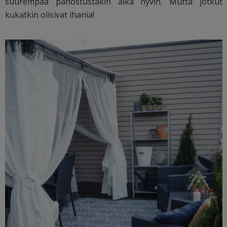
suurempaa panostustakin aika hyvin. Mutta jotkut
kukatkin olisivat ihania!