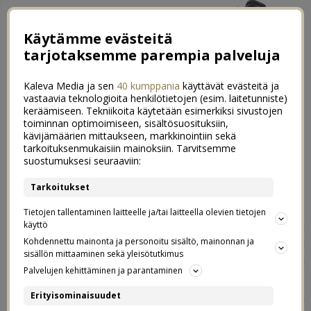
Käytämme evästeitä
tarjotaksemme parempia palveluja
Kaleva Media ja sen
40 kumppania
käyttävät evästeitä ja
vastaavia teknologioita henkilötietojen (esim. laitetunniste)
keräämiseen. Tekniikoita käytetään esimerkiksi sivustojen
toiminnan optimoimiseen, sisältösuosituksiin,
kävijämäärien mittaukseen, markkinointiin sekä
Terassi pikkuhiljaa kesäkuntoon
tarkoituksenmukaisiin mainoksiin. Tarvitsemme
9
suostumuksesi seuraaviin:
16.04.2019
Tarkoitukset
Tälle viikolle on luvattu jo niin upeaa säätä, että me
Tietojen tallentaminen laitteelle ja/tai laitteella olevien tietojen
haluttiin vihdoinkin laittaa piha kesäkuntoon. Oltiin
käyttö
aloiteltu jo aiemmin siivoamalla pihaa ja laittamalla
Kohdennettu mainonta ja personoitu sisältö, mainonnan ja
sisällön mittaaminen sekä yleisötutkimus
paviljonki kankaineen jo valmiiksi. Nyt laitettiin kaikki
Palvelujen kehittäminen ja parantaminen
loputkin jutut kuntoon ja päätettiin pihan järjestyksestä.
Meillä oli viime kesänä pihalla aurinkovuode sekä neljän
Erityisominaisuudet