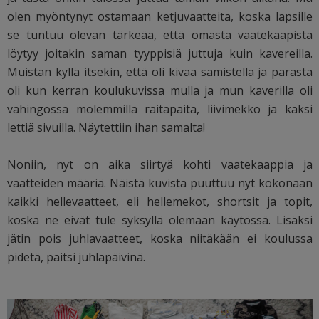
olen myöntynyt ostamaan ketjuvaatteita, koska lapsille
se tuntuu olevan tärkeää, että omasta vaatekaapista
löytyy joitakin saman tyyppisiä juttuja kuin kavereilla.
Muistan kyllä itsekin, että oli kivaa samistella ja parasta
oli kun kerran koulukuvissa mulla ja mun kaverilla oli
vahingossa molemmilla raitapaita, liivimekko ja kaksi
lettiä sivuilla. Näytettiin ihan samalta!
Noniin, nyt on aika siirtyä kohti vaatekaappia ja
vaatteiden määriä. Näistä kuvista puuttuu nyt kokonaan
kaikki hellevaatteet, eli hellemekot, shortsit ja topit,
koska ne eivät tule syksyllä olemaan käytössä. Lisäksi
jätin pois juhlavaatteet, koska niitäkään ei koulussa
pidetä, paitsi juhlapäivinä.