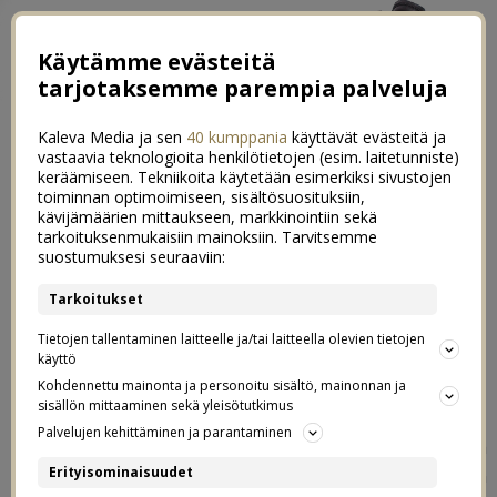
Käytämme evästeitä
tarjotaksemme parempia palveluja
Kaleva Media ja sen
40 kumppania
käyttävät evästeitä ja
vastaavia teknologioita henkilötietojen (esim. laitetunniste)
keräämiseen. Tekniikoita käytetään esimerkiksi sivustojen
toiminnan optimoimiseen, sisältösuosituksiin,
←
Kokkailua hyvässä seurassa
kävijämäärien mittaukseen, markkinointiin sekä
tarkoituksenmukaisiin mainoksiin. Tarvitsemme
Millaista on olla ainoa lapsi
→
suostumuksesi seuraaviin:
Ekaluokkalaisen vaatekaappi: Mitä
Tarkoitukset
31
sieltä löytyy ja miksi
Tietojen tallentaminen laitteelle ja/tai laitteella olevien tietojen
käyttö
Kohdennettu mainonta ja personoitu sisältö, mainonnan ja
07.08.2018
sisällön mittaaminen sekä yleisötutkimus
Palvelujen kehittäminen ja parantaminen
Niin kauan kuin olen näitä vaatekaappipostauksia
Erityisominaisuudet
tehnyt, on teiltä tullut toiveita isompien lasten