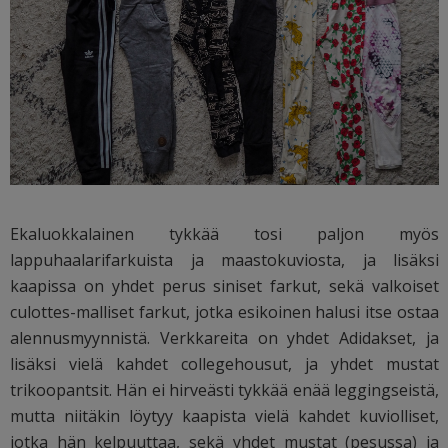
Ekaluokkalainen tykkää tosi paljon myös
lappuhaalarifarkuista ja maastokuviosta, ja lisäksi
kaapissa on yhdet perus siniset farkut, sekä valkoiset
culottes-malliset farkut, jotka esikoinen halusi itse ostaa
alennusmyynnistä. Verkkareita on yhdet Adidakset, ja
lisäksi vielä kahdet collegehousut, ja yhdet mustat
trikoopantsit. Hän ei hirveästi tykkää enää leggingseistä,
mutta niitäkin löytyy kaapista vielä kahdet kuviolliset,
jotka hän kelpuuttaa, sekä yhdet mustat (pesussa) ja