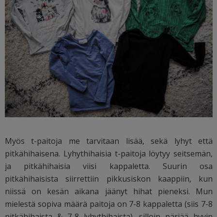
Myös t-paitoja me tarvitaan lisää, sekä lyhyt että
pitkähihaisena. Lyhythihaisia t-paitoja löytyy seitsemän,
ja pitkähihaisia viisi kappaletta. Suurin osa
pitkähihaisista siirrettiin pikkusiskon kaappiin, kun
niissä on kesän aikana jäänyt hihat pieneksi. Mun
mielestä sopiva määrä paitoja on 7-8 kappaletta (siis 7-8
pitkähihaista & 7-8 lyhythihaista), silloin pärjää hyvin