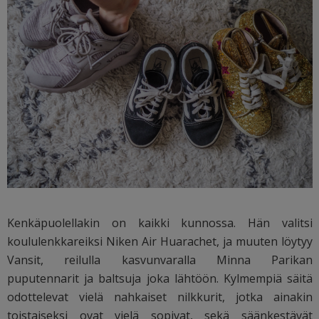
Kenkäpuolellakin on kaikki kunnossa. Hän valitsi
koululenkkareiksi Niken Air Huarachet, ja muuten löytyy
Vansit, reilulla kasvunvaralla Minna Parikan
puputennarit ja baltsuja joka lähtöön. Kylmempiä säitä
odottelevat vielä nahkaiset nilkkurit, jotka ainakin
toistaiseksi ovat vielä sopivat, sekä säänkestävät