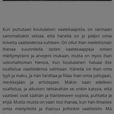
Kun puhutaan koululaisen vaatekaapista, on varmaan
sanomattakin selvää, että hänellä on jo paljon omia
toiveita vaatteidensa suhteen. On ollut ihan mielettömän
ihanaa suunnitella lasten vaatekaappeja omien
mieltymysteni ja arvojeni mukaan, mutta on myös ihan
uskomattoman hienoa, kun koululainen haluaa itse
osallistua vaatteidensa valintaan. Hänellä on ihan oma
tyyli ja maku, ja hän fanittaa ja fiilaa ihan omia juttujaan,
merkkejään ja artistejaan. Mäkin saan edelleen
osallistua, ja aikuisen tehtävähän se onkin katsoa, että
vaatteet ovat säähän ja tilanteeseen sopivia, puhtaita ja
ehjiä. Mutta musta on vaan tosi ihanaa, kun hän ilmaisee
omia mielipiteitä ja ihastuu joihinkin vaatteisiin. Mä