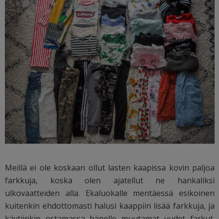
Meillä ei ole koskaan ollut lasten kaapissa kovin paljoa
farkkuja, koska olen ajatellut ne hankaliksi
ulkovaatteiden alla. Ekaluokalle mentäessä esikoinen
kuitenkin ehdottomasti halusi kaappiin lisää farkkuja, ja
käytiinkin ostamassa hänelle muutamat uudet farkut.