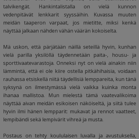
talvikengät. Hankintalistalla on vielä kunnon
vedenpitävät lenkkarit syyssäihin. Kuvassa muuten
meidän taaperon varpaat, jos mietitte, miksi kenkä
näyttää jalkaan nähden vähän väärän kokoiselta.
Mä uskon, että pärjätään näillä seteillä hyvin, kunhan
vielä parilla yksilöllä täydennetään paita-, housu- ja
sporttivaatevarastoja. Onneksi nyt on vielä ainakin niin
lämmintä, että ei ole kiire ostella pitkähihaisia, voidaan
rauhassa etsiskellä niitä täydellisiä lemppareita, kun tänä
syksynä on ilmestymässä vielä vaikka kuinka monta
ihanaa mallistoa. Mun mielestä tämä vaatevalikoima
näyttää aivan meidän esikoisen näköiseltä, ja siitä tulee
hyvin ilmi hänen lempparit: mukavat ja rennot vaatteet,
lempibändi sekä lempivärit vihreä ja musta.
Postaus on tehty koululaisen luvalla ja avustuksella,