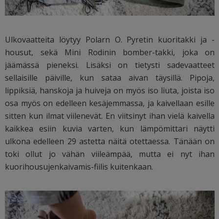
Ulkovaatteita löytyy Polarn O. Pyretin kuoritakki ja -
housut, sekä Mini Rodinin bomber-takki, joka on
jäämässä pieneksi. Lisäksi on tietysti sadevaatteet
sellaisille päiville, kun sataa aivan täysillä. Pipoja,
lippiksiä, hanskoja ja huiveja on myös iso liuta, joista iso
osa myös on edelleen kesäjemmassa, ja kaivellaan esille
sitten kun ilmat viilenevät. En viitsinyt ihan vielä kaivella
kaikkea esiin kuvia varten, kun lämpömittari näytti
ulkona edelleen 29 astetta näitä otettaessa. Tänään on
toki ollut jo vähän viileämpää, mutta ei nyt ihan
kuorihousujenkaivamis-fiilis kuitenkaan.