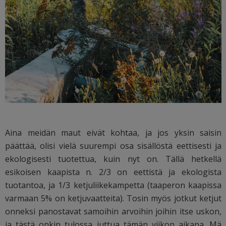
Aina meidän maut eivät kohtaa, ja jos yksin saisin
päättää, olisi vielä suurempi osa sisällöstä eettisesti ja
ekologisesti tuotettua, kuin nyt on. Tällä hetkellä
esikoisen kaapista n. 2/3 on eettistä ja ekologista
tuotantoa, ja 1/3 ketjuliikekampetta (taaperon kaapissa
varmaan 5% on ketjuvaatteita). Tosin myös jotkut ketjut
onneksi panostavat samoihin arvoihin joihin itse uskon,
ja tästä onkin tulossa juttua tämän viikon aikana. Mä