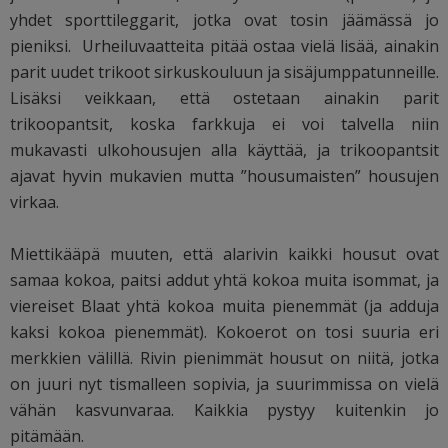
yhdet sporttileggarit, jotka ovat tosin jäämässä jo
pieniksi. Urheiluvaatteita pitää ostaa vielä lisää, ainakin
parit uudet trikoot sirkuskouluun ja sisäjumppatunneille.
Lisäksi veikkaan, että ostetaan ainakin parit
trikoopantsit, koska farkkuja ei voi talvella niin
mukavasti ulkohousujen alla käyttää, ja trikoopantsit
ajavat hyvin mukavien mutta ”housumaisten” housujen
virkaa.
Miettikääpä muuten, että alarivin kaikki housut ovat
samaa kokoa, paitsi addut yhtä kokoa muita isommat, ja
viereiset Blaat yhtä kokoa muita pienemmät (ja adduja
kaksi kokoa pienemmät). Kokoerot on tosi suuria eri
merkkien välillä. Rivin pienimmät housut on niitä, jotka
on juuri nyt tismalleen sopivia, ja suurimmissa on vielä
vähän kasvunvaraa. Kaikkia pystyy kuitenkin jo
pitämään.