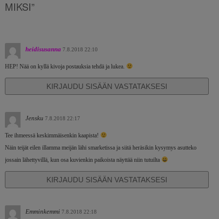
MIKSI”
heidisusanna
7.8.2018 22:10
HEP! Nää on kyllä kivoja postauksia tehdä ja lukea.
KIRJAUDU SISÄÄN VASTATAKSESI
Jensku
7.8.2018 22:17
Tee ihmeessä keskimmäisenkin kaapista!
Näin teijät eilen illamma meijän lähi smarketissa ja siitä heräsikin kysymys asutteko
jossain lähettyvillä, kun osa kuvienkin paikoista näyttää niin tutuilta
KIRJAUDU SISÄÄN VASTATAKSESI
Emminkemmi
7.8.2018 22:18