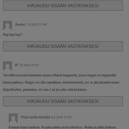
KIRJAUDU SISÄÄN VASTATAKSESI
Janita
7.8.2018 23:06
Hep hep hep!!
KIRJAUDU SISÄÄN VASTATAKSESI
B
7.8.2018 23:47
Turvallisuussyistä kannattaa suosia sellaisia huppareita, joissa huppu on neppareilla
kiinni paidassa. Huppu voi olla vaarallinen, tukehtumisriski, jos se jää johonkin kiinni
(kiipeilyteline, puunoksa, ovi yms.) tai jos joku siitä kiskaisee.
KIRJAUDU SISÄÄN VASTATAKSESI
Pitäs lailla kieltää
8.8.2018 15:07
Kiinteät huput kieltoon. Kypärä pakko myös kävelyyn. Mailat ja pallot kieltoon.