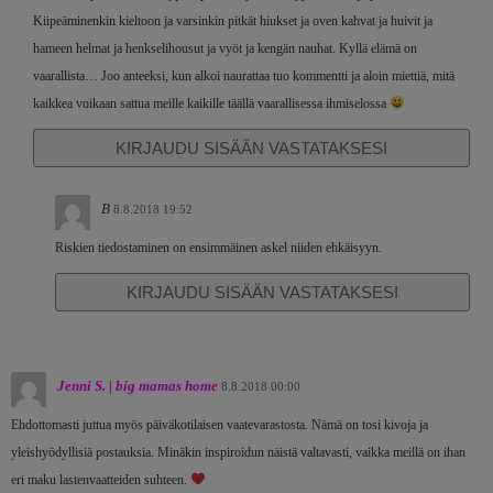
Kiipeäminenkin kieltoon ja varsinkin pitkät hiukset ja oven kahvat ja huivit ja
hameen helmat ja henkselihousut ja vyöt ja kengän nauhat. Kyllä elämä on
vaarallista… Joo anteeksi, kun alkoi naurattaa tuo kommentti ja aloin miettiä, mitä
kaikkea voikaan sattua meille kaikille täällä vaarallisessa ihmiselossa
KIRJAUDU SISÄÄN VASTATAKSESI
B
8.8.2018 19:52
Riskien tiedostaminen on ensimmäinen askel niiden ehkäisyyn.
KIRJAUDU SISÄÄN VASTATAKSESI
Jenni S. | big mamas home
8.8.2018 00:00
Ehdottomasti juttua myös päiväkotilaisen vaatevarastosta. Nämä on tosi kivoja ja
yleishyödyllisiä postauksia. Minäkin inspiroidun näistä valtavasti, vaikka meillä on ihan
eri maku lastenvaatteiden suhteen.