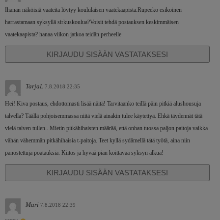
Ihanan näköisiä vaateita löytyy koululaisen vaatekaapista.Rupeeko esikoinen
harrastamaan syksyllä sirkuskoulua?Voisit tehdä postauksen keskimmäisen
vaatekaapista? hanaa viikon jatkoa teidän perheelle
KIRJAUDU SISÄÄN VASTATAKSESI
TarjaL
7.8.2018 22:35
Hei! Kiva postaus, ehdottomasti lisää näitä! Tarvitaanko teillä päin pitkiä alushousuja
talvella? Täällä pohjoisemmassa niitä vielä ainakin tulee käytettyä. Ehkä täydennät tätä
vielä talven tullen.. Mietin pitkähihaisten määrää, että onhan tuossa paljon paitoja vaikka
vähän vähemmän pitkähihaisia t-paitoja. Teet kyllä sydämellä tätä työtä, aina niin
panostettuja poatauksia. Kiitos ja hyvää pian koittavaa syksyn alkua!
KIRJAUDU SISÄÄN VASTATAKSESI
Mari
7.8.2018 22:39