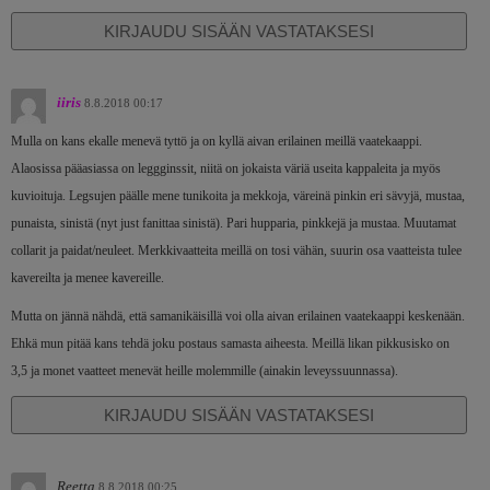
KIRJAUDU SISÄÄN VASTATAKSESI
iiris
8.8.2018 00:17
Mulla on kans ekalle menevä tyttö ja on kyllä aivan erilainen meillä vaatekaappi.
Alaosissa pääasiassa on leggginssit, niitä on jokaista väriä useita kappaleita ja myös
kuvioituja. Legsujen päälle mene tunikoita ja mekkoja, väreinä pinkin eri sävyjä, mustaa,
punaista, sinistä (nyt just fanittaa sinistä). Pari hupparia, pinkkejä ja mustaa. Muutamat
collarit ja paidat/neuleet. Merkkivaatteita meillä on tosi vähän, suurin osa vaatteista tulee
kavereilta ja menee kavereille.
Mutta on jännä nähdä, että samanikäisillä voi olla aivan erilainen vaatekaappi keskenään.
Ehkä mun pitää kans tehdä joku postaus samasta aiheesta. Meillä likan pikkusisko on
3,5 ja monet vaatteet menevät heille molemmille (ainakin leveyssuunnassa).
KIRJAUDU SISÄÄN VASTATAKSESI
Reetta
8.8.2018 00:25