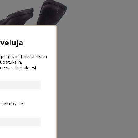
veluja
jen (esim. laitetunniste)
uosituksiin,
emme suostumuksesi
tutkimus