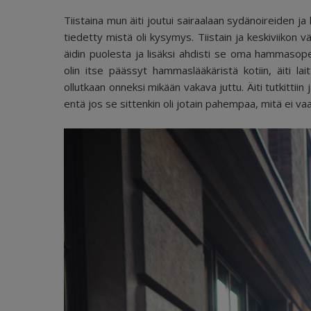
Tiistaina mun äiti joutui sairaalaan sydänoireiden ja
tiedetty mistä oli kysymys. Tiistain ja keskiviikon 
äidin puolesta ja lisäksi ahdisti se oma hammasopera
olin itse päässyt hammaslääkäristä kotiin, äiti lai
ollutkaan onneksi mikään vakava juttu. Äiti tutkittiin 
entä jos se sittenkin oli jotain pahempaa, mitä ei vaan