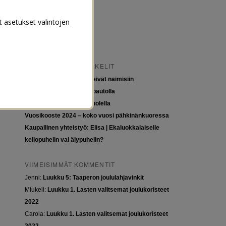
t asetukset valintojen
VIIMEISIMMÄT ARTIKKELIT
Tytöt kuuluvat kouluun, eivät naimisiin
Euroopan roadtrip sähköautolla
Tyttöjen ja tasa-arvon puolella
Vuosikooste 2024 – koko vuosi pähkinänkuoressa
Kaupallinen yhteistyö: Elisa | Ekaluokkalaiselle
kellopuhelin vai älypuhelin?
VIIMEISIMMÄT KOMMENTIT
Jenni
:
Luukku 5: Taaperon joululahjavinkit
Miukeli
:
Luukku 1. Lasten valitsemat joulukoristeet
2022
Carola
:
Luukku 1. Lasten valitsemat joulukoristeet