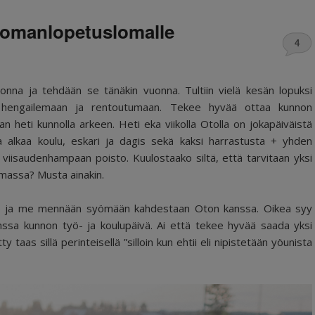
e lomanlopetuslomalle
4
onna ja tehdään se tänäkin vuonna. Tultiin vielä kesän lopuksi
 hengailemaan ja rentoutumaan. Tekee hyvää ottaa kunnon
aan heti kunnolla arkeen. Heti eka viikolla Otolla on jokapäiväistä
illa alkaa koulu, eskari ja dagis sekä kaksi harrastusta + yhden
 viisaudenhampaan poisto. Kuulostaako siltä, että tarvitaan yksi
uomassa? Musta ainakin.
o ja me mennään syömään kahdestaan Oton kanssa. Oikea syy
anssa kunnon työ- ja koulupäivä. Ai että tekee hyvää saada yksi
taas sillä perinteisellä ”silloin kun ehtii eli nipistetään yöunista