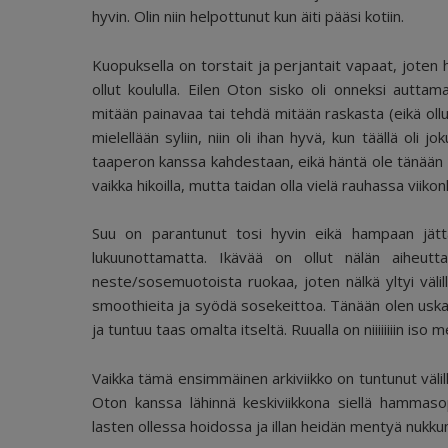
hyvin. Olin niin helpottunut kun äiti pääsi kotiin.
Kuopuksella on torstait ja perjantait vapaat, joten 
ollut koululla. Eilen Oton sisko oli onneksi aut
mitään painavaa tai tehdä mitään raskasta (eikä ollu
mielellään syliin, niin oli ihan hyvä, kun täällä oli j
taaperon kanssa kahdestaan, eikä häntä ole tänään 
vaikka hikoilla, mutta taidan olla vielä rauhassa viik
Suu on parantunut tosi hyvin eikä hampaan jättäm
lukuunottamatta. Ikävää on ollut nälän aiheut
neste/sosemuotoista ruokaa, joten nälkä yltyi välill
smoothieita ja syödä sosekeittoa. Tänään olen uskal
ja tuntuu taas omalta itseltä. Ruualla on niiiiiiiin is
Vaikka tämä ensimmäinen arkiviikko on tuntunut välil
Oton kanssa lähinnä keskiviikkona siellä hammaso
lasten ollessa hoidossa ja illan heidän mentyä nukkum