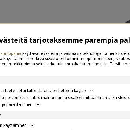
ästeitä tarjotaksemme parempia pal
 kumppania
käyttävät evästeitä ja vastaavia teknologioita henkilötieto
a käytetään esimerkiksi sivustojen toiminnan optimoimiseen, sisältös
een, markkinointiin sekä tarkoituksenmukaisiin mainoksiin. Tarvits
itteelle ja/tai laitteella olevien tietojen käyttö
a personoitu sisältö, mainonnan ja sisällön mittaaminen sekä yleisö
n ja parantaminen
t
jen käyttäminen