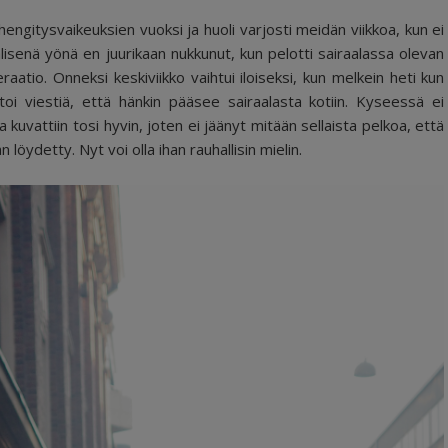
 hengitysvaikeuksien vuoksi ja huoli varjosti meidän viikkoa, kun ei
välisenä yönä en juurikaan nukkunut, kun pelotti sairaalassa olevan
atio. Onneksi keskiviikko vaihtui iloiseksi, kun melkein heti kun
ttoi viestiä, että hänkin pääsee sairaalasta kotiin. Kyseessä ei
ja kuvattiin tosi hyvin, joten ei jäänyt mitään sellaista pelkoa, että
 löydetty. Nyt voi olla ihan rauhallisin mielin.