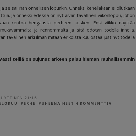
ja se sai ihan onnellisen lopunkin. Onneksi kenelläkään ei ollutkaan
tua. Ja onneksi edessä on nyt aivan tavallinen viikonloppu, johon
vaan rentoa hengausta perheen kesken. Ensi viikko näyttää
 mukavammalta ja rennommalta ja sitä odotan todella innolla.
an tavallinen arki ilman mitään erikoista kuulostaa just nyt todella
vasti teillä on sujunut arkeen paluu hieman rauhallisemmin
 HYTTINEN 21:16
ELOKUU
,
PERHE
,
PUHEENAIHEET
4 KOMMENTTIA