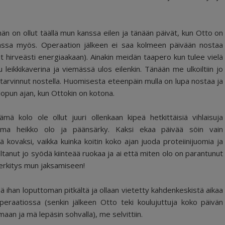
hän on ollut täällä mun kanssa eilen ja tänään päivät, kun Otto on
tamassa myös. Operaation jälkeen ei saa kolmeen päivään nostaa
t hirveästi energiaakaan). Ainakin meidän taapero kun tulee vielä
oku leikkikaverina ja viemässä ulos eilenkin. Tänään me ulkoiltiin jo
tarvinnut nostella. Huomisesta eteenpäin mulla on lupa nostaa ja
onlopun ajan, kun Ottokin on kotona.
ä kolo ole ollut juuri ollenkaan kipeä hetkittäisiä vihlaisuja
tama heikko olo ja päänsärky. Kaksi ekaa päivää söin vain
ä kovaksi, vaikka kuinka koitin koko ajan juoda proteiinijuomia ja
tanut jo syödä kiinteää ruokaa ja ai että miten olo on parantunut
o merkitys mun jaksamiseen!
lä ihan loputtoman pitkältä ja ollaan vietetty kahdenkeskistä aikaa
peraatiossa (senkin jälkeen Otto teki koulujuttuja koko päivän
aan ja mä lepäsin sohvalla), me selvittiin.