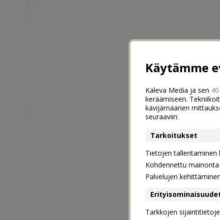
Käytämme ev
Kaleva Media ja sen
40
keräämiseen. Tekniikoit
kävijämäärien mittauks
seuraaviin:
Tarkoitukset
Tietojen tallentaminen la
Kohdennettu mainonta j
Palvelujen kehittämine
Erityisominaisuude
Tarkkojen sijaintitieto