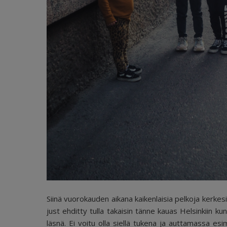
Siinä vuorokauden aikana kaikenlaisia pelkoja kerkesi 
just ehditty tulla takaisin tänne kauas Helsinkiin kun
läsnä. Ei voitu olla siellä tukena ja auttamassa esi