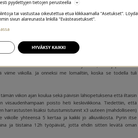
sesti pyydettyjen tietojen perusteella
lintoja tai vastustaa oikeutettua etua klikkaamalla “Asetukset”. Löydä
 sivun alareunasta linkillä “Evästeasetukset”.
iassa
en arkiviikko
4
HYVÄKSY KAIKKI
arkiviikko tulee olemaan toiminnan täyteinen, ehkä jopa raskas.
lä viime viikolla. Ja onneksi me lomailtiin, koska se todella tuli
n tämän viikon ajan koulua sekä päivisin lähiopetuksena että iltaisin
n viisaudenhampaan poisto heti keskiviikkona. Tiedettiin, että
ien harrastusten lisäksi tutustumistunnit x3 uuteen (mahdolliseen)
 viikolle yhteensä 5 kertaa ja kaikki jo alkuviikosta. Pyrin itse
a ja tiistaina 12h työpäivät, jotta ehdin sitten levätä oman