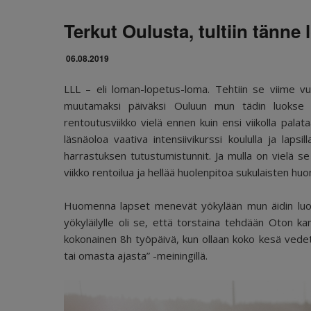
Terkut Oulusta, tultiin tänn
06.08.2019
LLL – eli loman-lopetus-loma. Tehtiin se viime vu
muutamaksi päiväksi Ouluun mun tädin luokse
rentoutusviikko vielä ennen kuin ensi viikolla palat
läsnäoloa vaativa intensiivikurssi koululla ja laps
harrastuksen tutustumistunnit. Ja mulla on vielä se
viikko rentoilua ja hellää huolenpitoa sukulaisten h
Huomenna lapset menevät yökylään mun äidin lu
yökyläilylle oli se, että torstaina tehdään Oton k
kokonainen 8h työpäivä, kun ollaan koko kesä vedetty 
tai omasta ajasta” -meiningillä.