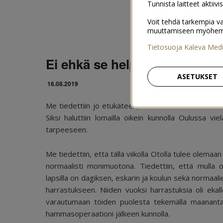
Tunnista laitteet aktiivi
Voit tehdä tarkempia va
muuttamiseen myöhemmin
Tietosuoja Kaleva Med
Ei ehkä se helpoin ensimmäin
ASETUKSET
16.08.2019
Me tiedettiin jo etukäteen, että tämä ensimmäinen 
Siksi haluttiin lomailla oikein kunnolla Oulussa vie
tarpeeseen.
Me tiedettiin, että tällä viikolla Otolla tulee olemaa
normaalisti monimuotona. Tiedettiin, että mulla o
lapsilla on dagiksen, eskarin ja koulun sekä normaal
harrastukseen. Niiden vuoksi harrastuksia oli ekalle
varautumaan töiden puolesta tekemällä maanantain
hammasoperaationi jälkeen kunnolla.