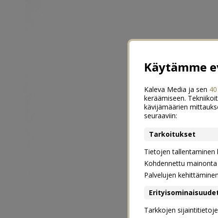
Käytämme ev
Kaleva Media ja sen
40
keräämiseen. Tekniikoit
kävijämäärien mittauks
seuraaviin:
Tarkoitukset
Tietojen tallentaminen la
Kohdennettu mainonta j
Palvelujen kehittämine
Erityisominaisuude
Tarkkojen sijaintitieto