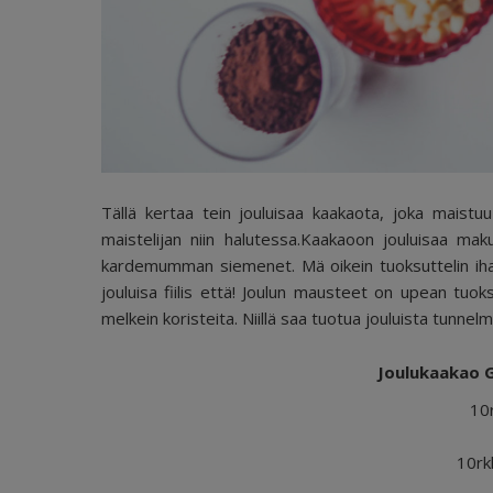
Tällä kertaa tein jouluisaa kaakaota, joka maistuu ni
maistelijan niin halutessa.Kaakaoon jouluisaa ma
kardemumman siemenet. Mä oikein tuoksuttelin ihania
jouluisa fiilis että! Joulun mausteet on upean tuok
melkein koristeita. Niillä saa tuotua jouluista tunnel
Joulukaakao Gi
10
10rk