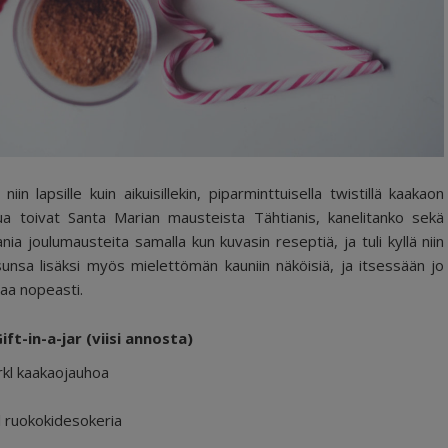
in lapsille kuin aikuisillekin, piparminttuisella twistillä kaakaon
kua toivat Santa Marian mausteista Tähtianis, kanelitanko sekä
 joulumausteita samalla kun kuvasin reseptiä, ja tuli kyllä niin
sunsa lisäksi myös mielettömän kauniin näköisiä, ja itsessään jo
maa nopeasti.
ft-in-a-jar (viisi annosta)
rkl kaakaojauhoa
l ruokokidesokeria