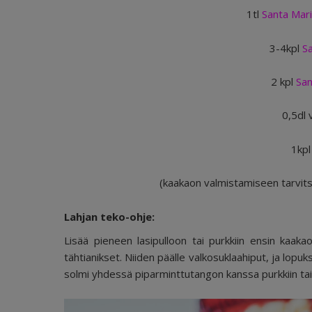
1tl
Santa Mar
3-4kpl
S
2 kpl
San
0,5dl 
1kpl
(kaakaon valmistamiseen tarvits
Lahjan teko-ohje:
Lisää pieneen lasipulloon tai purkkiin ensin kaa
tähtianikset. Niiden päälle valkosuklaahiput, ja lopuks
solmi yhdessä piparminttutangon kanssa purkkiin tai pu