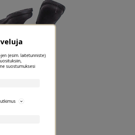
veluja
jen (esim. laitetunniste)
uosituksiin,
emme suostumuksesi
tutkimus