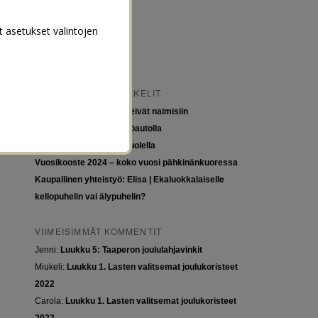
t asetukset valintojen
VIIMEISIMMÄT ARTIKKELIT
Tytöt kuuluvat kouluun, eivät naimisiin
Euroopan roadtrip sähköautolla
Tyttöjen ja tasa-arvon puolella
Vuosikooste 2024 – koko vuosi pähkinänkuoressa
Kaupallinen yhteistyö: Elisa | Ekaluokkalaiselle
kellopuhelin vai älypuhelin?
VIIMEISIMMÄT KOMMENTIT
Jenni
:
Luukku 5: Taaperon joululahjavinkit
Miukeli
:
Luukku 1. Lasten valitsemat joulukoristeet
2022
Carola
:
Luukku 1. Lasten valitsemat joulukoristeet