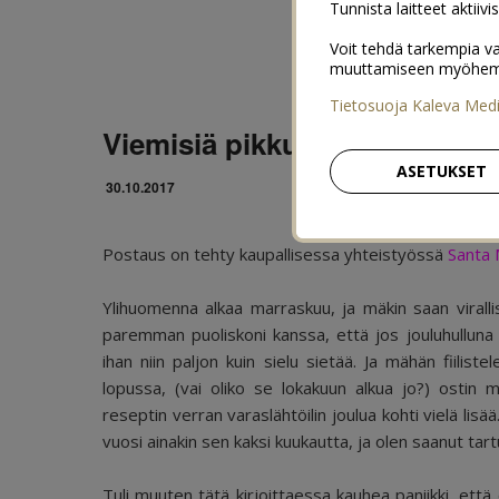
Tunnista laitteet aktiivi
Voit tehdä tarkempia va
muuttamiseen myöhemmin
Tietosuoja Kaleva Med
Viemisiä pikkujouluihin: Gift
ASETUKSET
30.10.2017
Postaus on tehty kaupallisessa yhteistyössä
Santa 
Ylihuomenna alkaa marraskuu, ja mäkin saan virallise
paremman puoliskoni kanssa, että jos jouluhulluna ma
ihan niin paljon kuin sielu sietää. Ja mähän fiilis
lopussa, (vai oliko se lokakuun alkua jo?) ostin
reseptin verran varaslähtöilin joulua kohti vielä lisä
vuosi ainakin sen kaksi kuukautta, ja olen saanut tar
Tuli muuten tätä kirjoittaessa kauhea paniikki, että