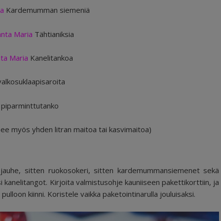
ia
Kardemumman siemeniä
anta Maria
Tähtianiksia
ta Maria
Kanelitankoa
valkosuklaapisaroita
 piparminttutanko
ee myös yhden litran maitoa tai kasvimaitoa)
kaojauhe, sitten ruokosokeri, sitten kardemummansiemenet sekä
i kanelitangot. Kirjoita valmistusohje kauniiseen pakettikorttiin, ja
lloon kiinni. Koristele vaikka paketointinarulla jouluisaksi.