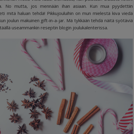
haha. No mutta, jos mennään ihan asiaan. Kun mua pyydettiin
ti mitä haluan tehdä! Pikkujouluihin on mun mielestä kiva viedä
 kun joulun makuinen gift-in-a-jar. Mä tykkään tehdä näitä syötäviä
n täällä useammankin reseptin blogin joulukalenterissa.