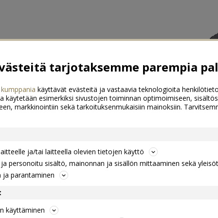
ästeitä tarjotaksemme parempia pal
 kumppania
käyttävät evästeitä ja vastaavia teknologioita henkilötieto
a käytetään esimerkiksi sivustojen toiminnan optimoimiseen, sisältös
een, markkinointiin sekä tarkoituksenmukaisiin mainoksiin. Tarvits
itteelle ja/tai laitteella olevien tietojen käyttö
a personoitu sisältö, mainonnan ja sisällön mittaaminen sekä yleisö
n ja parantaminen
t
jen käyttäminen