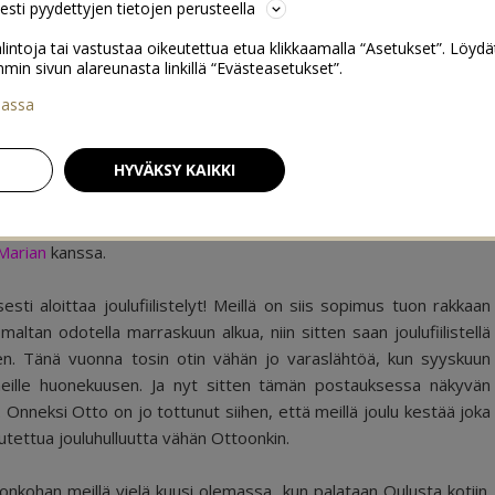
sesti pyydettyjen tietojen perusteella
lintoja tai vastustaa oikeutettua etua klikkaamalla “Asetukset”. Löydä
 sivun alareunasta linkillä “Evästeasetukset”.
iassa
-in-a-jar joulukaakao
144
HYVÄKSY KAIKKI
Marian
kanssa.
sti aloittaa joulufiilistelyt! Meillä on siis sopimus tuon rakkaan
ltan odotella marraskuun alkua, niin sitten saan joulufiilistellä
telen. Tänä vuonna tosin otin vähän jo varaslähtöä, kun syyskuun
 meille huonekuusen. Ja nyt sitten tämän postauksessa näkyvän
ä. Onneksi Otto on jo tottunut siihen, että meillä joulu kestää joka
tutettua jouluhulluutta vähän Ottoonkin.
 onkohan meillä vielä kuusi olemassa, kun palataan Oulusta kotiin.