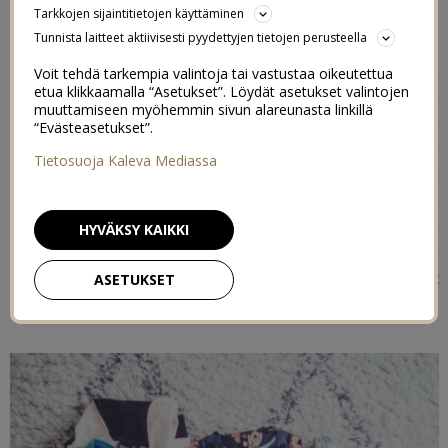
Tarkkojen sijaintitietojen käyttäminen
Nimilappu Oy:n
kanssa.
Tunnista laitteet aktiivisesti pyydettyjen tietojen perusteella
Hurjaa sanoa mutta enää viikko siihen että meidän
Voit tehdä tarkempia valintoja tai vastustaa oikeutettua
etua klikkaamalla “Asetukset”. Löydät asetukset valintojen
esikoinen aloittaaa e-s-k-a-r-i-s-s-a! Hän on asiasta ihan
muuttamiseen myöhemmin sivun alareunasta linkillä
uskomattoman innoissaan, ja olen onnellinen että meillä
“Evästeasetukset”.
on vielä tämä useamman päivän Ruotsin reissu
Tietosuoja Kaleva Mediassa
viimeisellä lomaviikolla, muuten päivien sisältö koostuisi
varmaankin minuuttien laskemisesta ekan eskaripäivän
alkamiseen. Eskari sijaitsee koulun yhteydessä, eli vanha
HYVÄKSY KAIKKI
pieni ja kodikas päiväkoti vaihtuu kerralla suurempaan
ympäristöön, jossa on entistä tärkeämpää että omat
ASETUKSET
tavarat pysyvät tallessa.