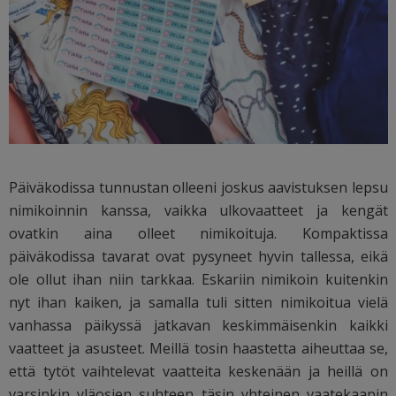
Päiväkodissa tunnustan olleeni joskus aavistuksen lepsu
nimikoinnin kanssa, vaikka ulkovaatteet ja kengät
ovatkin aina olleet nimikoituja. Kompaktissa
päiväkodissa tavarat ovat pysyneet hyvin tallessa, eikä
ole ollut ihan niin tarkkaa. Eskariin nimikoin kuitenkin
nyt ihan kaiken, ja samalla tuli sitten nimikoitua vielä
vanhassa päikyssä jatkavan keskimmäisenkin kaikki
vaatteet ja asusteet. Meillä tosin haastetta aiheuttaa se,
että tytöt vaihtelevat vaatteita keskenään ja heillä on
varsinkin yläosien suhteen täsin yhteinen vaatekaapin