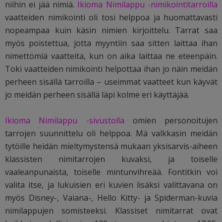
niihin ei jää nimiä.
Ikioma Nimilappu -nimikointitarroilla
vaatteiden nimikointi oli tosi helppoa ja huomattavasti
nopeampaa kuin käsin nimien kirjoittelu. Tarrat saa
myös poistettua, jotta myyntiin saa sitten laittaa ihan
nimettömiä vaatteita, kun on aika laittaa ne eteenpäin.
Toki vaatteiden nimikointi helpottaa ihan jo näin meidän
perheen sisällä tarroilla – useimmat vaatteet kun käyvät
jo meidän perheen sisällä läpi kolme eri käyttäjää.
Ikioma Nimilappu -sivustolla
omien personoitujen
tarrojen suunnittelu oli helppoa. Mä valkkasin meidän
tytöille heidän mieltymystensä mukaan yksisarvis-aiheen
klassisten nimitarrojen kuvaksi, ja toiselle
vaaleanpunaista, toiselle mintunvihreää. Fontitkin voi
valita itse, ja lukuisien eri kuvien lisäksi valittavana on
myös Disney-, Vaiana-, Hello Kitty- ja Spiderman-kuvia
nimilappujen somisteeksi. Klassiset nimitarrat ovat