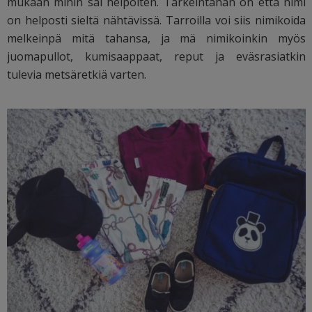
mukaan mihin sai helpoiten. Tärkeintähän on että nimi
on helposti sieltä nähtävissä. Tarroilla voi siis nimikoida
melkeinpä mitä tahansa, ja mä nimikoinkin myös
juomapullot, kumisaappaat, reput ja eväsrasiatkin
tulevia metsäretkiä varten.