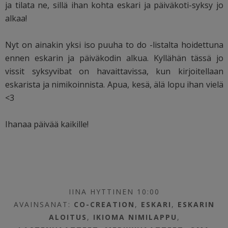
ja tilata ne, sillä ihan kohta eskari ja päiväkoti-syksy jo
alkaa!
Nyt on ainakin yksi iso puuha to do -listalta hoidettuna
ennen eskarin ja päiväkodin alkua. Kyllähän tässä jo
vissit syksyvibat on havaittavissa, kun kirjoitellaan
eskarista ja nimikoinnista. Apua, kesä, älä lopu ihan vielä
<3
Ihanaa päivää kaikille!
IINA HYTTINEN 10:00
AVAINSANAT:
CO-CREATION
,
ESKARI
,
ESKARIN
ALOITUS
,
IKIOMA NIMILAPPU
,