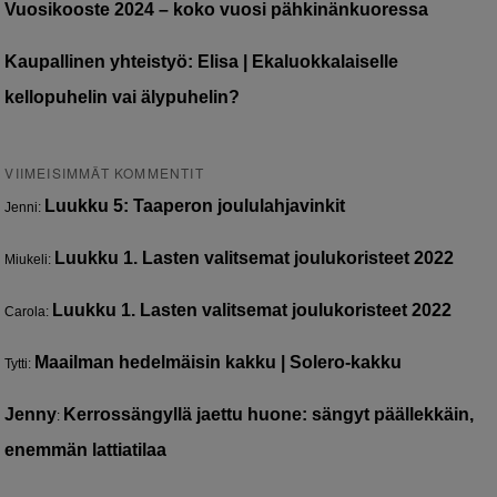
Vuosikooste 2024 – koko vuosi pähkinänkuoressa
Kaupallinen yhteistyö: Elisa | Ekaluokkalaiselle
kellopuhelin vai älypuhelin?
VIIMEISIMMÄT KOMMENTIT
Luukku 5: Taaperon joululahjavinkit
Jenni
:
Luukku 1. Lasten valitsemat joulukoristeet 2022
Miukeli
:
Luukku 1. Lasten valitsemat joulukoristeet 2022
Carola
:
Maailman hedelmäisin kakku | Solero-kakku
Tytti
:
Jenny
Kerrossängyllä jaettu huone: sängyt päällekkäin,
:
enemmän lattiatilaa