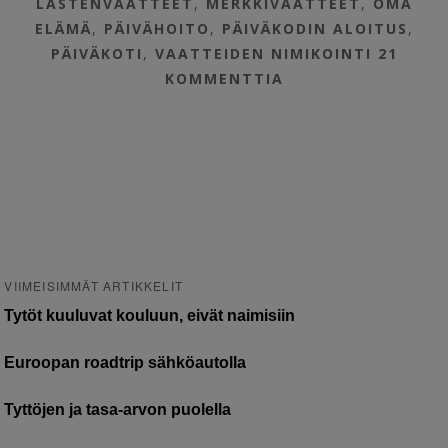
LASTENVAATTEET
,
MERKKIVAATTEET
,
OMA
ELÄMÄ
,
PÄIVÄHOITO
,
PÄIVÄKODIN ALOITUS
,
PÄIVÄKOTI
,
VAATTEIDEN NIMIKOINTI
21
KOMMENTTIA
VIIMEISIMMÄT ARTIKKELIT
Tytöt kuuluvat kouluun, eivät naimisiin
Euroopan roadtrip sähköautolla
Tyttöjen ja tasa-arvon puolella