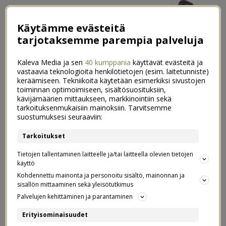
Käytämme evästeitä
tarjotaksemme parempia palveluja
Kaleva Media ja sen
40 kumppania
käyttävät evästeitä ja
vastaavia teknologioita henkilötietojen (esim. laitetunniste)
keräämiseen. Tekniikoita käytetään esimerkiksi sivustojen
toiminnan optimoimiseen, sisältösuosituksiin,
kävijämäärien mittaukseen, markkinointiin sekä
Helpotusta vaatteiden
tarkoituksenmukaisiin mainoksiin. Tarvitsemme
21
suostumuksesi seuraaviin:
nimikointirumbaan – Ikioma
Tarkoitukset
Nimilappu
Tietojen tallentaminen laitteelle ja/tai laitteella olevien tietojen
käyttö
06.08.2017
Kohdennettu mainonta ja personoitu sisältö, mainonnan ja
sisällön mittaaminen sekä yleisötutkimus
Palvelujen kehittäminen ja parantaminen
06
Erityisominaisuudet
Postaus on tehty kaupallisessa yhteistyössä
Ikioma