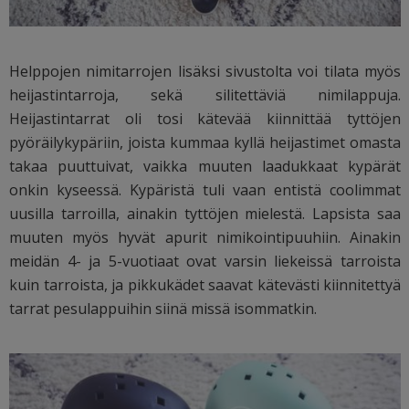
Helppojen nimitarrojen lisäksi sivustolta voi tilata myös
heijastintarroja, sekä silitettäviä nimilappuja.
Heijastintarrat oli tosi kätevää kiinnittää tyttöjen
pyöräilykypäriin, joista kummaa kyllä heijastimet omasta
takaa puuttuivat, vaikka muuten laadukkaat kypärät
onkin kyseessä. Kypäristä tuli vaan entistä coolimmat
uusilla tarroilla, ainakin tyttöjen mielestä. Lapsista saa
muuten myös hyvät apurit nimikointipuuhiin. Ainakin
meidän 4- ja 5-vuotiaat ovat varsin liekeissä tarroista
kuin tarroista, ja pikkukädet saavat kätevästi kiinnitettyä
tarrat pesulappuihin siinä missä isommatkin.