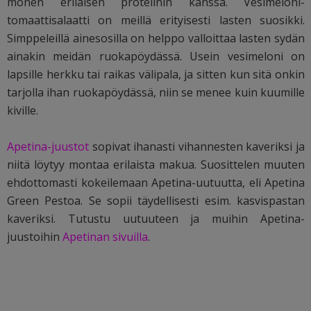
monen erilaisen proteiinin kanssa. Vesimeloni-
tomaattisalaatti on meillä erityisesti lasten suosikki.
Simppeleillä ainesosilla on helppo valloittaa lasten sydän
ainakin meidän ruokapöydässä. Usein vesimeloni on
lapsille herkku tai raikas välipala, ja sitten kun sitä onkin
tarjolla ihan ruokapöydässä, niin se menee kuin kuumille
kiville.
Apetina-juustot
sopivat ihanasti vihannesten kaveriksi ja
niitä löytyy montaa erilaista makua.
Suosittelen muuten
ehdottomasti kokeilemaan Apetina-uutuutta, eli Apetina
Green Pestoa. Se sopii täydellisesti esim. kasvispastan
kaveriksi. Tutustu uutuuteen ja muihin Apetina-
juustoihin
Apetinan sivuilla
.