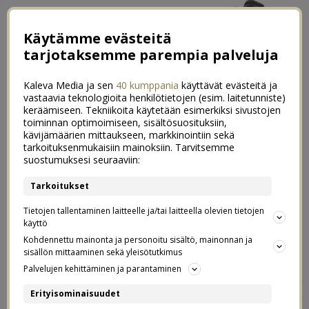
Käytämme evästeitä
tarjotaksemme parempia palveluja
Kaleva Media ja sen
40 kumppania
käyttävät evästeitä ja
vastaavia teknologioita henkilötietojen (esim. laitetunniste)
keräämiseen. Tekniikoita käytetään esimerkiksi sivustojen
toiminnan optimoimiseen, sisältösuosituksiin,
kävijämäärien mittaukseen, markkinointiin sekä
2x herkulliset reseptit jääkaapin
tarkoituksenmukaisiin mainoksiin. Tarvitsemme
0
suostumuksesi seuraaviin:
jämävihanneksista
Tarkoitukset
05.07.2021
Tietojen tallentaminen laitteelle ja/tai laitteella olevien tietojen
käyttö
Apetina
Kaupallinen yhteistyö:
Kohdennettu mainonta ja personoitu sisältö, mainonnan ja
sisällön mittaaminen sekä yleisötutkimus
Kesäisin me ollaan oikeita vihanneshirmuja. Toki me
Palvelujen kehittäminen ja parantaminen
syödään vihanneksia ympäri vuoden runsaasti, mutta
Erityisominaisuudet
kesällä tulee suorastaan hullaannuttua kotimaisten