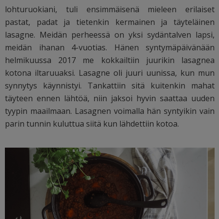
lohturuokiani, tuli ensimmäisenä mieleen erilaiset
pastat, padat ja tietenkin kermainen ja täyteläinen
lasagne. Meidän perheessä on yksi sydäntalven lapsi,
meidän ihanan 4-vuotias. Hänen syntymäpäivänään
helmikuussa 2017 me kokkailtiin juurikin lasagnea
kotona iltaruuaksi. Lasagne oli juuri uunissa, kun mun
synnytys käynnistyi. Tankattiin sitä kuitenkin mahat
täyteen ennen lähtöä, niin jaksoi hyvin saattaa uuden
tyypin maailmaan. Lasagnen voimalla hän syntyikin vain
parin tunnin kuluttua siitä kun lähdettiin kotoa.