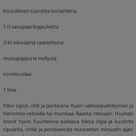
Kourallinen tuoretta korianteria
1 tl savupaprikajauhetta
2rkl inkivääriä raastettuna
mustapippuria myllystä
sormisuolaa
1 lime
Pilko sipuli, chili ja porkkana. Kuori valkosipulinkynnet ja
hienonna veitsellä tai murskaa. Raasta inkivääri. Huuhdo
linssit hyvin. Kuumenna padassa tilkka öljyä ja kuullota
sipuleita, chiliä ja porkkanoita muutaman minuutin ajan.