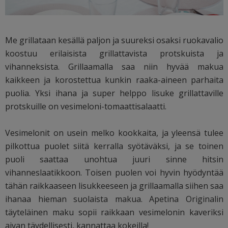
Me grillataan kesällä paljon ja suureksi osaksi ruokavalio
koostuu erilaisista grillattavista protskuista ja
vihanneksista. Grillaamalla saa niin hyvää makua
kaikkeen ja korostettua kunkin raaka-aineen parhaita
puolia. Yksi ihana ja super helppo lisuke grillattaville
protskuille on vesimeloni-tomaattisalaatti.
Vesimelonit on usein melko kookkaita, ja yleensä tulee
pilkottua puolet siitä kerralla syötäväksi, ja se toinen
puoli saattaa unohtua juuri sinne hitsin
vihanneslaatikkoon. Toisen puolen voi hyvin hyödyntää
tähän raikkaaseen lisukkeeseen ja grillaamalla siihen saa
ihanaa hieman suolaista makua. Apetina Originalin
täyteläinen maku sopii raikkaan vesimelonin kaveriksi
aivan täydellisesti, kannattaa kokeilla!