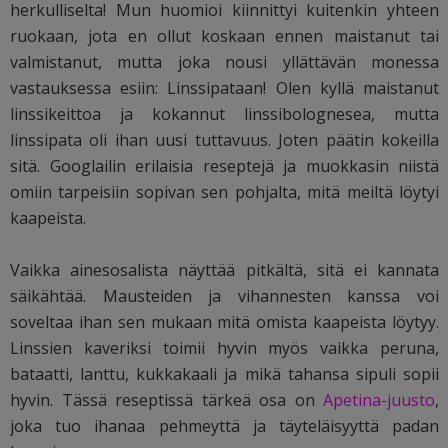
herkulliselta! Mun huomioi kiinnittyi kuitenkin yhteen
ruokaan, jota en ollut koskaan ennen maistanut tai
valmistanut, mutta joka nousi yllättävän monessa
vastauksessa esiin: Linssipataan! Olen kyllä maistanut
linssikeittoa ja kokannut linssibolognesea, mutta
linssipata oli ihan uusi tuttavuus. Joten päätin kokeilla
sitä. Googlailin erilaisia reseptejä ja muokkasin niistä
omiin tarpeisiin sopivan sen pohjalta, mitä meiltä löytyi
kaapeista.
Vaikka ainesosalista näyttää pitkältä, sitä ei kannata
säikähtää. Mausteiden ja vihannesten kanssa voi
soveltaa ihan sen mukaan mitä omista kaapeista löytyy.
Linssien kaveriksi toimii hyvin myös vaikka peruna,
bataatti, lanttu, kukkakaali ja mikä tahansa sipuli sopii
hyvin. Tässä reseptissä tärkeä osa on
Apetina-juusto
,
joka tuo ihanaa pehmeyttä ja täyteläisyyttä padan