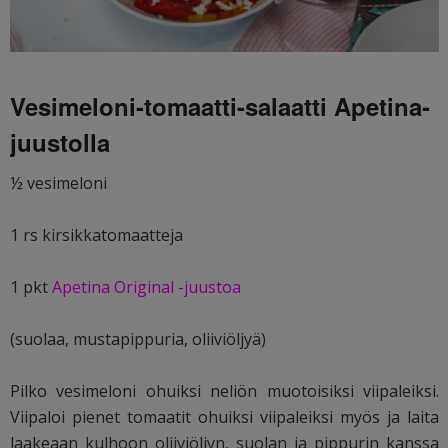
Vesimeloni-tomaatti-salaatti Apetina-
juustolla
½ vesimeloni
1 rs kirsikkatomaatteja
1 pkt
Apetina Original -juustoa
(suolaa, mustapippuria, oliiviöljyä)
Pilko vesimeloni ohuiksi neliön muotoisiksi viipaleiksi.
Viipaloi pienet tomaatit ohuiksi viipaleiksi myös ja laita
laakeaan kulhoon oliiviöljyn, suolan ja pippurin kanssa