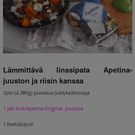
Lämmittävä linssipata Apetina-
juuston ja riisin kanssa
2pkt (á 380g) punaisia (säilyke)linssejä
1 pkt Arla Apetina Original -juustoa
1 (kelta)sipuli