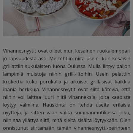
Vihannesnyytit ovat olleet mun kesäinen ruokalemppari
jo lapsuudesta asti. Me tehtiin niitä usein, kun kesäisin
grillattiin sukulaisten luona Oulussa. Mulla liittyy paljon
lämpimiä muistoja niihin grilli-iltoihin. Usein pelattiin
krokettia koko porukalla ja aikuiset grillasivat kaikkia
ihania herkkuja. Vihannesnyytit ovat siitä käteviä, että
niihin voi laittaa juuri niitä vihanneksia, joita kaapista
löytyy valmiina. Hauskinta on tehdä useita erilaisia
nyyttejä, ja sitten vaan valita summanmutikassa joku,
niin saa yllättyä siitä, mitä sieltä sisältä löytyykään. Olen
onnistunut siirtämään tämän vihannesnyytti-perinteen