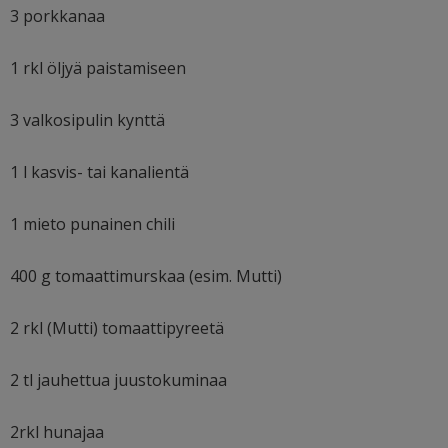
3 porkkanaa
1 rkl öljyä paistamiseen
3 valkosipulin kynttä
1 l kasvis- tai kanalientä
1 mieto punainen chili
400 g tomaattimurskaa (esim. Mutti)
2 rkl (Mutti) tomaattipyreetä
2 tl jauhettua juustokuminaa
2rkl hunajaa