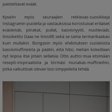
paistettavat eväät.
Kyselin myös seuraajien retkieväs-suosikkeja
Instagramin puolella ja vastauksissa korostuivat erilaiset
eväsleivät, piirakat, pullat, kasvisnyytit, nuotieväät,
linssikeitto (taas ne linssit!!) sekä se sama termarikaakao
kuin mullakin. Bongasin myös ehdotuksen suolaisista
kasvismuffineista ja päätin, että hitsi, mehän kokeillaan
nyt leipoa itse jotain sellaisia. Otto auttoi mua etsimään
resepti-inspiraatiota ja törmäsi munakas-muffineihin,
jotka vaikuttivat olevan tosi simppeleitä tehdä.