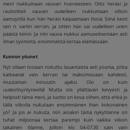
meni nukkumaan vauvan huoneeseen. Otto heräsi ja
rauhoitteli vauvan uudelleen nukkumaan silloin
aamuyöllä kun hän heräsi kaipaamaan tissiä. Siinä kesti
sen n. vartin verran, ja sitten hän sai uudelleen unen
päästä kiinni. Ja niin vauva nukkui aamuseitsemään asti
ilman syömistä, ensimmäistä kertaa elämässään.
Kunnon yöunet
Nyt ollaan tosiaan nukuttu lauantaista asti yöunia, jotka
katkeavat vain kerran tai maksimissaan kahdesti,
muutaman minuutin ajaksi. Olo on kuin
uudestisyntyneellä! Mutta siis yllättävän kevyesti ja
helposti tämä meni, ja luotto on kova siihen, että ehkä jo
tällä viikolla nukutaan ensimmäinen ihan kokonainen
yö? Ja jos ei nukuta, niin ainakin tämä nykytilanne on
tuhat miljoonaa kertaa parempi kuin vaikka viikon
takainen tilanne, jolloin klo 04-07.30 sain vain