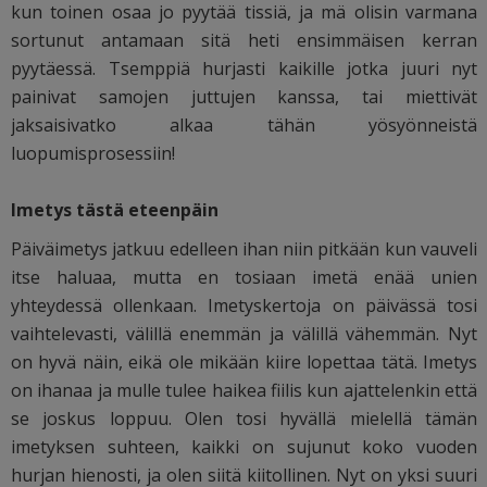
kun toinen osaa jo pyytää tissiä, ja mä olisin varmana
sortunut antamaan sitä heti ensimmäisen kerran
pyytäessä. Tsemppiä hurjasti kaikille jotka juuri nyt
painivat samojen juttujen kanssa, tai miettivät
jaksaisivatko alkaa tähän yösyönneistä
luopumisprosessiin!
Imetys tästä eteenpäin
Päiväimetys jatkuu edelleen ihan niin pitkään kun vauveli
itse haluaa, mutta en tosiaan imetä enää unien
yhteydessä ollenkaan. Imetyskertoja on päivässä tosi
vaihtelevasti, välillä enemmän ja välillä vähemmän. Nyt
on hyvä näin, eikä ole mikään kiire lopettaa tätä. Imetys
on ihanaa ja mulle tulee haikea fiilis kun ajattelenkin että
se joskus loppuu. Olen tosi hyvällä mielellä tämän
imetyksen suhteen, kaikki on sujunut koko vuoden
hurjan hienosti, ja olen siitä kiitollinen. Nyt on yksi suuri