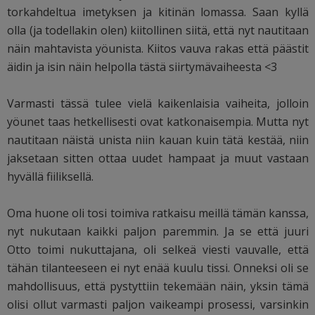
torkahdeltua imetyksen ja kitinän lomassa. Saan kyllä
olla (ja todellakin olen) kiitollinen siitä, että nyt nautitaan
näin mahtavista yöunista. Kiitos vauva rakas että päästit
äidin ja isin näin helpolla tästä siirtymävaiheesta <3
Varmasti tässä tulee vielä kaikenlaisia vaiheita, jolloin
yöunet taas hetkellisesti ovat katkonaisempia. Mutta nyt
nautitaan näistä unista niin kauan kuin tätä kestää, niin
jaksetaan sitten ottaa uudet hampaat ja muut vastaan
hyvällä fiiliksellä.
Oma huone oli tosi toimiva ratkaisu meillä tämän kanssa,
nyt nukutaan kaikki paljon paremmin. Ja se että juuri
Otto toimi nukuttajana, oli selkeä viesti vauvalle, että
tähän tilanteeseen ei nyt enää kuulu tissi. Onneksi oli se
mahdollisuus, että pystyttiin tekemään näin, yksin tämä
olisi ollut varmasti paljon vaikeampi prosessi, varsinkin