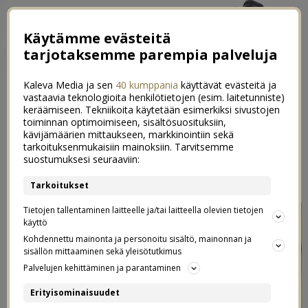
Käytämme evästeitä
tarjotaksemme parempia palveluja
Kaleva Media ja sen
40 kumppania
käyttävät evästeitä ja
vastaavia teknologioita henkilötietojen (esim. laitetunniste)
keräämiseen. Tekniikoita käytetään esimerkiksi sivustojen
toiminnan optimoimiseen, sisältösuosituksiin,
kävijämäärien mittaukseen, markkinointiin sekä
Näin lopetin yöimetyksen
tarkoituksenmukaisiin mainoksiin. Tarvitsemme
15
suostumuksesi seuraaviin:
30.01.2018
Tarkoitukset
Tietojen tallentaminen laitteelle ja/tai laitteella olevien tietojen
käyttö
Kohdennettu mainonta ja personoitu sisältö, mainonnan ja
sisällön mittaaminen sekä yleisötutkimus
Palvelujen kehittäminen ja parantaminen
Erityisominaisuudet