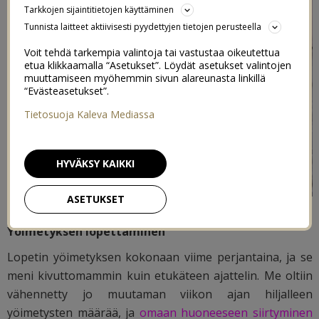
Tarkkojen sijaintitietojen käyttäminen
Tunnista laitteet aktiivisesti pyydettyjen tietojen perusteella
Voit tehdä tarkempia valintoja tai vastustaa oikeutettua
etua klikkaamalla “Asetukset”. Löydät asetukset valintojen
muuttamiseen myöhemmin sivun alareunasta linkillä
“Evästeasetukset”.
Tietosuoja Kaleva Mediassa
HYVÄKSY KAIKKI
ASETUKSET
Yöimetyksen lopettaminen
Lopetin yöimetyksen kokonaan viime perjantaina, ja se
meni kivuttomammin kuin etukäteen ajattelin. Me oltiin
vähennetty jo muutaman viikon ajan hiljalleen
yöimetysten määrää, ja
omaan huoneeseen siirtyminen