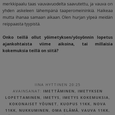
merkkipaalu taas vauvavuodelta saavutettu, ja vauva on
yhden askeleen lähempänä taaperomeininkiä. Haikeaa
mutta ihanaa samaan aikaan. Olen hurjan ylpeä meidän
reippaasta tyypistä.
Onko teillä ollut yöimetyksen/yösyönnin lopetus
ajankohtaista viime aikoina, tai millaisia
kokemuksia teillä on siitä?
IINA HYTTINEN 20:25
AVAINSANAT:
IMETTÄMINEN
,
IMETYKSEN
LOPETTAMINEN
,
IMETYS
,
IMETYS KOKEMUKSIA
,
KOKONAISET YÖUNET
,
KUOPUS 11KK
,
NOVA
11KK
,
NUKKUMINEN
,
OMA ELÄMÄ
,
VAUVA 11KK
,