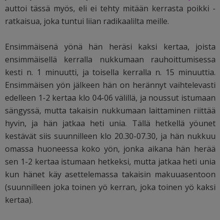
auttoi tässä myös, eli ei tehty mitään kerrasta poikki -
ratkaisua, joka tuntui liian radikaalilta meille.
Ensimmäisenä yönä hän heräsi kaksi kertaa, joista
ensimmäisellä kerralla nukkumaan rauhoittumisessa
kesti n. 1 minuutti, ja toisella kerralla n. 15 minuuttia.
Ensimmäisen yön jälkeen hän on herännyt vaihtelevasti
edelleen 1-2 kertaa klo 04-06 välillä, ja noussut istumaan
sängyssä, mutta takaisin nukkumaan laittaminen riittää
hyvin, ja hän jatkaa heti unia. Tällä hetkellä yöunet
kestävät siis suunnilleen klo 20.30-07.30, ja hän nukkuu
omassa huoneessa koko yön, jonka aikana hän herää
sen 1-2 kertaa istumaan hetkeksi, mutta jatkaa heti unia
kun hänet käy asettelemassa takaisin makuuasentoon
(suunnilleen joka toinen yö kerran, joka toinen yö kaksi
kertaa).