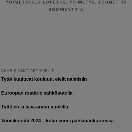
YÖIMETYKSEN LOPETUS
,
YÖIMETYS
,
YÖUNET
15
KOMMENTTIA
VIIMEISIMMÄT ARTIKKELIT
Tytöt kuuluvat kouluun, eivät naimisiin
Euroopan roadtrip sähköautolla
Tyttöjen ja tasa-arvon puolella
Vuosikooste 2024 – koko vuosi pähkinänkuoressa