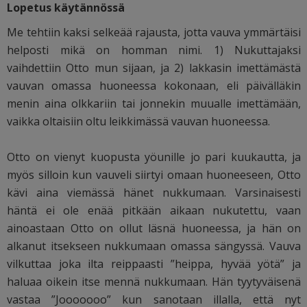
Lopetus käytännössä
Me tehtiin kaksi selkeää rajausta, jotta vauva ymmärtäisi
helposti mikä on homman nimi. 1) Nukuttajaksi
vaihdettiin Otto mun sijaan, ja 2) lakkasin imettämästä
vauvan omassa huoneessa kokonaan, eli päivälläkin
menin aina olkkariin tai jonnekin muualle imettämään,
vaikka oltaisiin oltu leikkimässä vauvan huoneessa.
Otto on vienyt kuopusta yöunille jo pari kuukautta, ja
myös silloin kun vauveli siirtyi omaan huoneeseen, Otto
kävi aina viemässä hänet nukkumaan. Varsinaisesti
häntä ei ole enää pitkään aikaan nukutettu, vaan
ainoastaan Otto on ollut läsnä huoneessa, ja hän on
alkanut itsekseen nukkumaan omassa sängyssä. Vauva
vilkuttaa joka ilta reippaasti ”heippa, hyvää yötä” ja
haluaa oikein itse mennä nukkumaan. Hän tyytyväisenä
vastaa ”Jooooooo” kun sanotaan illalla, että nyt