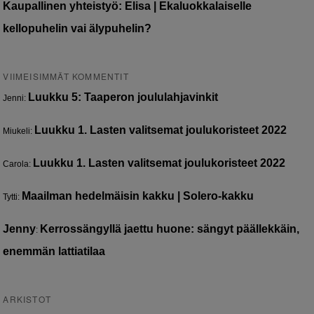
Kaupallinen yhteistyö: Elisa | Ekaluokkalaiselle
kellopuhelin vai älypuhelin?
VIIMEISIMMÄT KOMMENTIT
Luukku 5: Taaperon joululahjavinkit
Jenni
:
Luukku 1. Lasten valitsemat joulukoristeet 2022
Miukeli
:
Luukku 1. Lasten valitsemat joulukoristeet 2022
Carola
:
Maailman hedelmäisin kakku | Solero-kakku
Tytti
:
Jenny
Kerrossängyllä jaettu huone: sängyt päällekkäin,
:
enemmän lattiatilaa
ARKISTOT