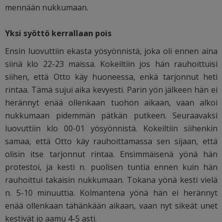
mennään nukkumaan.
Yksi syöttö kerrallaan pois
Ensin luovuttiin ekasta yösyönnistä, joka oli ennen aina
siinä klo 22-23 maissa. Kokeiltiin jos hän rauhoittuisi
siihen, että Otto käy huoneessa, enkä tarjonnut heti
rintaa. Tämä sujui aika kevyesti. Parin yön jälkeen hän ei
herännyt enää ollenkaan tuohon aikaan, vaan alkoi
nukkumaan pidemmän pätkän putkeen. Seuraavaksi
luovuttiin klo 00-01 yösyönnistä. Kokeiltiin siihenkin
samaa, että Otto käy rauhoittamassa sen sijaan, että
olisin itse tarjonnut rintaa. Ensimmäisenä yönä hän
protestoi, ja kesti n. puolisen tuntia ennen kuin hän
rauhoittui takaisin nukkumaan. Tokana yönä kesti vielä
n. 5-10 minuuttia. Kolmantena yönä hän ei herännyt
enää ollenkaan tähänkään aikaan, vaan nyt sikeät unet
kestivät jo aamu 4-5 asti.