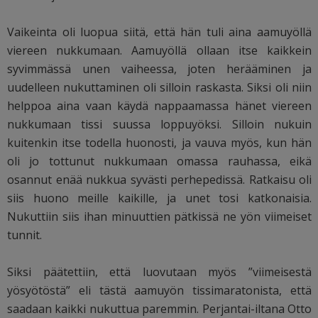
Vaikeinta oli luopua siitä, että hän tuli aina aamuyöllä
viereen nukkumaan. Aamuyöllä ollaan itse kaikkein
syvimmässä unen vaiheessa, joten herääminen ja
uudelleen nukuttaminen oli silloin raskasta. Siksi oli niin
helppoa aina vaan käydä nappaamassa hänet viereen
nukkumaan tissi suussa loppuyöksi. Silloin nukuin
kuitenkin itse todella huonosti, ja vauva myös, kun hän
oli jo tottunut nukkumaan omassa rauhassa, eikä
osannut enää nukkua syvästi perhepedissä. Ratkaisu oli
siis huono meille kaikille, ja unet tosi katkonaisia.
Nukuttiin siis ihan minuuttien pätkissä ne yön viimeiset
tunnit.
Siksi päätettiin, että luovutaan myös ”viimeisestä
yösyötöstä” eli tästä aamuyön tissimaratonista, että
saadaan kaikki nukuttua paremmin. Perjantai-iltana Otto