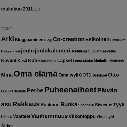
toukokuu 2011
(17)
TAGIT
Arki
Co-creation
Esikoinen
Bloggaaminen
Blogi
Hankinnat
joulu
joulukalenteri
Joululahjat
Juhlat
Kasvatus
Hiukset
Häät
Kaverit
Koti
Lapset
Kesä
Matkailu
Kuulumisia
Loma
Matka
Mielessä
Oma elämä
Otto
Minä
Oma tyyli
OOTD
Ostokset
Puheenaiheet
Päivän
Perhe
Oulu
Parisuhde
Rakkaus
asu
Ruoka
Tyyli
Raskaus
Sisustus
Shoppailu
Vanhemmuus
Vaatteet
Viikonloppu
Yhteistyöt
Ulkoilu
Äitiys