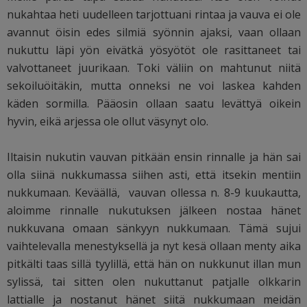
nukahtaa heti uudelleen tarjottuani rintaa ja vauva ei ole
avannut öisin edes silmiä syönnin ajaksi, vaan ollaan
nukuttu läpi yön eivätkä yösyötöt ole rasittaneet tai
valvottaneet juurikaan. Toki väliin on mahtunut niitä
sekoiluöitäkin, mutta onneksi ne voi laskea kahden
käden sormilla. Pääosin ollaan saatu levättyä oikein
hyvin, eikä arjessa ole ollut väsynyt olo.
Iltaisin nukutin vauvan pitkään ensin rinnalle ja hän sai
olla siinä nukkumassa siihen asti, että itsekin mentiin
nukkumaan. Keväällä, vauvan ollessa n. 8-9 kuukautta,
aloimme rinnalle nukutuksen jälkeen nostaa hänet
nukkuvana omaan sänkyyn nukkumaan. Tämä sujui
vaihtelevalla menestyksellä ja nyt kesä ollaan menty aika
pitkälti taas sillä tyylillä, että hän on nukkunut illan mun
sylissä, tai sitten olen nukuttanut patjalle olkkarin
lattialle ja nostanut hänet siitä nukkumaan meidän