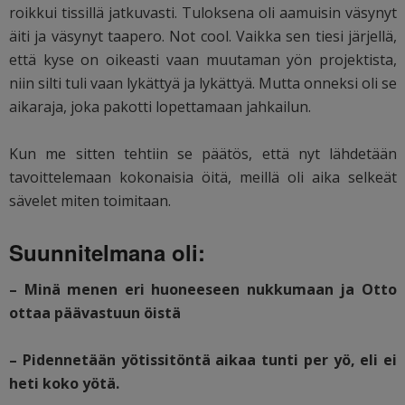
roikkui tissillä jatkuvasti. Tuloksena oli aamuisin väsynyt
äiti ja väsynyt taapero. Not cool. Vaikka sen tiesi järjellä,
että kyse on oikeasti vaan muutaman yön projektista,
niin silti tuli vaan lykättyä ja lykättyä. Mutta onneksi oli se
aikaraja, joka pakotti lopettamaan jahkailun.
Kun me sitten tehtiin se päätös, että nyt lähdetään
tavoittelemaan kokonaisia öitä, meillä oli aika selkeät
sävelet miten toimitaan.
Suunnitelmana oli:
– Minä menen eri huoneeseen nukkumaan ja Otto
ottaa päävastuun öistä
– Pidennetään yötissitöntä aikaa tunti per yö, eli ei
heti koko yötä.