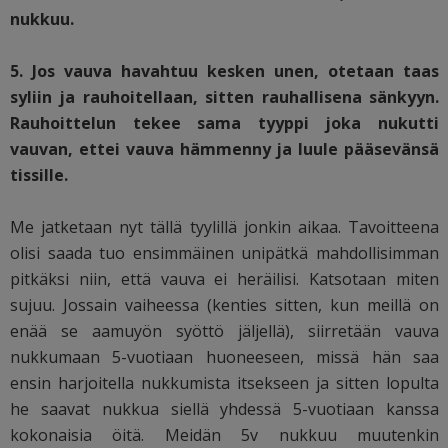
nukkuu.
5. Jos vauva havahtuu kesken unen, otetaan taas
syliin ja rauhoitellaan, sitten rauhallisena sänkyyn.
Rauhoittelun tekee sama tyyppi joka nukutti
vauvan, ettei vauva hämmenny ja luule pääsevänsä
tissille.
Me jatketaan nyt tällä tyylillä jonkin aikaa. Tavoitteena
olisi saada tuo ensimmäinen unipätkä mahdollisimman
pitkäksi niin, että vauva ei heräilisi. Katsotaan miten
sujuu. Jossain vaiheessa (kenties sitten, kun meillä on
enää se aamuyön syöttö jäljellä), siirretään vauva
nukkumaan 5-vuotiaan huoneeseen, missä hän saa
ensin harjoitella nukkumista itsekseen ja sitten lopulta
he saavat nukkua siellä yhdessä 5-vuotiaan kanssa
kokonaisia öitä. Meidän 5v nukkuu muutenkin