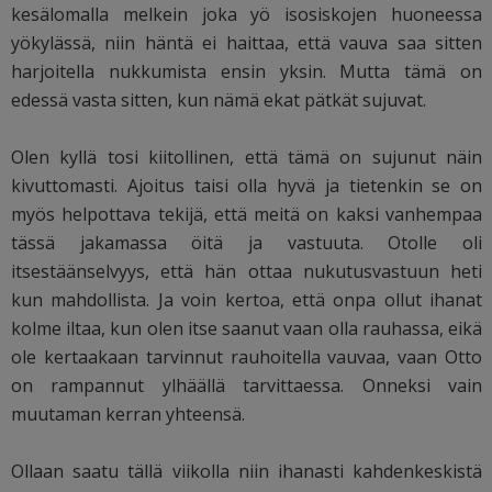
kesälomalla melkein joka yö isosiskojen huoneessa
yökylässä, niin häntä ei haittaa, että vauva saa sitten
harjoitella nukkumista ensin yksin. Mutta tämä on
edessä vasta sitten, kun nämä ekat pätkät sujuvat.
Olen kyllä tosi kiitollinen, että tämä on sujunut näin
kivuttomasti. Ajoitus taisi olla hyvä ja tietenkin se on
myös helpottava tekijä, että meitä on kaksi vanhempaa
tässä jakamassa öitä ja vastuuta. Otolle oli
itsestäänselvyys, että hän ottaa nukutusvastuun heti
kun mahdollista. Ja voin kertoa, että onpa ollut ihanat
kolme iltaa, kun olen itse saanut vaan olla rauhassa, eikä
ole kertaakaan tarvinnut rauhoitella vauvaa, vaan Otto
on rampannut ylhäällä tarvittaessa. Onneksi vain
muutaman kerran yhteensä.
Ollaan saatu tällä viikolla niin ihanasti kahdenkeskistä