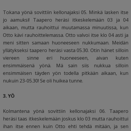
Tokana yönä sovittiin kellonajaksi 05. Minkä lasken itse
jo aamuksi! Taapero heräsi itkeskelemään 03 ja 04
aikaan, mutta rauhoittui muutamassa minuutissa, kun
Otto kävi rauhoittelemassa. Otto valvoi itse klo 04 asti ja
meni sitten samaan huoneeseen nukkumaan. Meidän
yllätykseksi taapero heräsi vasta 05.30. Otin hänet silloin
viereen sinne eri huoneeseen, aivan kuten
ensimmäisenä yönä. Mä sain siis nukkua silloin
ensimmäisen täyden yön todella pitkään aikaan, kun
nukuin 23-05.30! Se oli huikea tunne.
3. YÖ
Kolmantena yönä sovittiin kellonajaksi 06. Taapero
heräsi taas itkeskelemään joskus klo 03 mutta rauhoittui
ihan itse ennen kuin Otto ehti tehdä mitään, ja sen