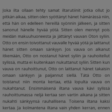
Joka ilta ollaan tehty samat iltarutiinit jotka ollut jo
pitkän aikaa, sitten olen syöttänyt hänet hämärässä niin,
että hän on edelleen hereillä syönnin jälkeen, ja sitten
sanonut hänelle hyvää yötä. Sitten olen mennyt pois
meidän makuuhuoneesta ja jättänyt vauvan Oton syliin.
Otto on ensin toivottanut vauvalle hyvää yötä ja laittanut
hänet sitten omaan sänkyyn. Jos vauva on alkanut
itkemään, Otto on nostanut hänet syliin ja rauhoitellut
sylissä, mutta ei kuitenkaan nukuttanut syliin. Sitten kun
vauva on rauhoittunut, Otto on laittanut hänet takaisin
omaan sänkyyn ja paijannut siellä. Tätä Otto on
toistanut niin monta kertaa, että lopulta vauva on
nukahtanut. Ensimmäisenä iltana vauva kävi sylissä
rauhoittumassa neljä kertaa sen vartin aikana ja sitten
nukahti sänkyynsä rauhallisena. Toisena iltana kaksi
kertaa. Ja kolmantena iltana vain yhden kerran, ennen