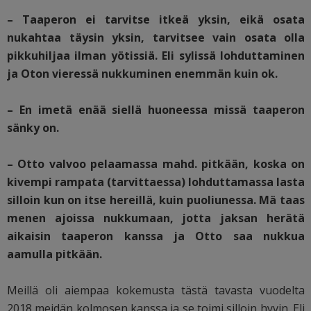
– Taaperon ei tarvitse itkeä yksin, eikä osata
nukahtaa täysin yksin, tarvitsee vain osata olla
pikkuhiljaa ilman yötissiä. Eli sylissä lohduttaminen
ja Oton vieressä nukkuminen enemmän kuin ok.
– En imetä enää siellä huoneessa missä taaperon
sänky on.
– Otto valvoo pelaamassa mahd. pitkään, koska on
kivempi rampata (tarvittaessa) lohduttamassa lasta
silloin kun on itse hereillä, kuin puoliunessa. Mä taas
menen ajoissa nukkumaan, jotta jaksan herätä
aikaisin taaperon kanssa ja Otto saa nukkua
aamulla pitkään.
Meillä oli aiempaa kokemusta tästä tavasta vuodelta
2018 meidän kolmosen kanssa ja se toimi silloin hyvin. Eli