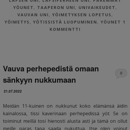
LAPSEN UNI
,
LAPSIPERHEEN UNI
,
PAREMMAT
YÖUNET
,
TAAPERON UNI
,
UNIVAIKEUDET
,
VAUVAN UNI
,
YÖIMETYKSEN LOPETUS
,
YÖIMETYS
,
YÖTISSISTÄ LUOPUMINEN
,
YÖUNET
1
KOMMENTTI
Vauva perhepedistä omaan
0
sänkyyn nukkumaan
21.07.2022
Meidän 11-kuinen on nukkunut koko elämänsä äidin
kainalossa, tissi kaverinaan perhepedissä yöt. Se on
toiminut meillä tosi hienosti alusta asti ja tämä on ollut
meille paras tapa saada nukuttua. Itse olen voinut