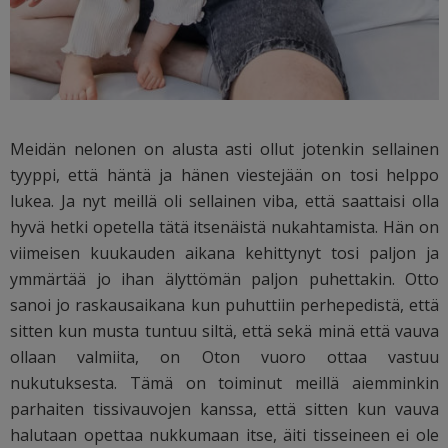
Meidän nelonen on alusta asti ollut jotenkin sellainen
tyyppi, että häntä ja hänen viestejään on tosi helppo
lukea. Ja nyt meillä oli sellainen viba, että saattaisi olla
hyvä hetki opetella tätä itsenäistä nukahtamista. Hän on
viimeisen kuukauden aikana kehittynyt tosi paljon ja
ymmärtää jo ihan älyttömän paljon puhettakin. Otto
sanoi jo raskausaikana kun puhuttiin perhepedistä, että
sitten kun musta tuntuu siltä, että sekä minä että vauva
ollaan valmiita, on Oton vuoro ottaa vastuu
nukutuksesta. Tämä on toiminut meillä aiemminkin
parhaiten tissivauvojen kanssa, että sitten kun vauva
halutaan opettaa nukkumaan itse, äiti tisseineen ei ole