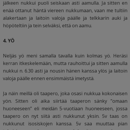
jälkeen nukkui puoli seiskaan asti aamulla. Ja sitten en
enää ottanut häntä viereen nukkumaan, vaan me tultiin
alakertaan ja laitoin valoja päälle ja telkkarin auki ja
höpöteltiin ja tein selväksi, että on aamu.
4. YÖ
Neljäs yö meni samalla tavalla kuin kolmas yö. Heräsi
kerran itkeskelemään, mutta rauhoittui ja sitten aamulla
nukkui n. 6.30 asti ja nousin hänen kanssa ylös ja laitoin
valoja päälle ennen ensimmäistä imetystä.
Ja näin meillä oli taapero, joka osasi nukkua kokonaisen
yön. Sitten oli aika siirtää taaperon sänky ”omaan
huoneeseen” eli meidän 5-vuotiaan huoneeseen, jossa
taapero on nyt siitä asti nukkunut yksin. 5v taas on
nukkunut isosiskojen kanssa. 5v saa muuttaa pian