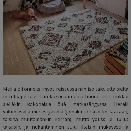
Meillä oli onneksi myös reissussa niin iso talo, että sieltä
riitti taaperolle ihan kokonaan oma huone. Hän nukkui
sielläkin kokonaisia öitä matkasängyssä. Heräili
vaihtelevalla menestyksellä (joinakin öinä ei kertaakaan,
toisina muutamankin kerran), mutta yötissi ei tullut
takaisin. Ja nukahtaminen sujui iltaisin mukavasti ja