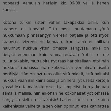
nopeasti. Aamuisin heräsin klo 06-08 välillä hänen
kanssa.
Kotona tulikin sitten vähän takapakkia öihin, kun
taapero oli kipeänä. Otto meni muutamana yönä
nukkumaan pinnasängyn viereen patjalle ja otti myös
taaperoa viereen nukkumaan, kun tämä ei millään
halunnut nukkua yksin omassa sängyssä, mikä on
tietysti enemmän kuin ymmärrettävää. Yötissi ei ole
tullut takaisin, mutta sitä nyt taas harjoitellaan, että hän
nukkuisi rauhassa ihan kokonaisen yön ilman useita
heräilyjä. Hän on nyt taas ollut sitä mieltä, että haluaisi
nukkua vaan isin kainalossa ja on heräillyt useita kertoja
yössä. Mutta määrätietoisesti ja lempeästi kun jatketaan
samalla mallilla, niin eiköhän ne kokonaiset yöt omassa
sängyssä sieltä tule takaisin! Lasten kanssa tulee aina
kaikenlaisia vaiheita ja sen olen oppinut, että kannattaa