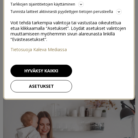
Tarkkojen sijaintitietojen käyttäminen
haluttiin rauhassa valvoa aikuisten kesken iltaisin sitten
Tunnista laitteet aktiivisesti pyydettyjen tietojen perusteella
kun lapset ovat jo nukkumassa. Tiedettiin koko kesän
ajan, että ollaan lähdössä reissuun ja ajateltiin aina, että
Voit tehdä tarkempia valintoja tai vastustaa oikeutettua
etua klikkaamalla “Asetukset”. Löydät asetukset valintojen
kyllä me ehditään harjoitella unihommat, kyllä me
muuttamiseen myöhemmin sivun alareunasta linkillä
ehditään. No, kaksi viikkoa ennen reissuun lähtöä
“Evästeasetukset”.
taapero nukkui edelleen meidän välissä aina n. klo 02/03-
Tietosuoja Kaleva Mediassa
08/09. Nyt kerron teille, miten edettiin siitä siihen
tilanteeseen, että jo ennen reissua taapero nukkui
kokonaisia öitä omassa huoneessa.
HYVÄKSY KAIKKI
ASETUKSET