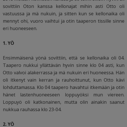
sovittiin Oton kanssa kellonajat mihin asti Otto oli
vastuussa ja mä nukuin, ja sitten kun se kellonaika oli
mennyt ohi, vuoro vaihtui ja otin taaperon tissille sinne
eri huoneeseen.
1. YÖ
Ensimmäisenä yönä sovittiin, että se kellonaika oli 04.
Taapero nukkui yllättävän hyvin sinne klo 04 asti, kun
Otto valvoi alakerrassa ja mä nukuin eri huoneessa. Hän
oli itkenyt vain kerran ja rauhoittunut, kun Otto kävi
lohduttamassa. Klo 04 taapero havahtui itkemään ja otin
hänet lastenhuoneeseen loppuyöksi mun viereen.
Loppuyö oli katkonainen, mutta olin ainakin saanut
nukkua rauhassa klo 23-04.
2. YÖ