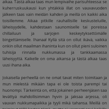
aikaa. Tästä alkaa taas mun lempivaihe parisuhteessa: se
kuherruskuukausi kun yhtäkkiä illat on vauvavuoden
jälkeen taas vain meidän kahden ja meillä on kaikki aika
toisillemme. Aikaa pitkille rauhallisille keskusteluille,
läheisyydelle, kahdestaan saunomiselle tai poreissa
chillailuun ja sarjojen keskeytyksettömälle
bingettämiselle. Ihanaa! Kyllä sitä on ollut ikävä, vaikka
onkin ollut maailman ihaninta kun on ollut pieni suloinen
tuhisija rinnalla nukkumassa ja tankkaamassa
läheisyyttä. Kaikelle on oma aikansa ja tästä alkaa taas
uusi ihana aika.
Jokaisella perheellä on ne omat tavat miten toimitaan ja
mun mielestä mikään tapa ei ole toista parempi tai
huonompi. Tärkeintä on, että jokainen perheenjäsen saa
levättyä mahdollisimman hyvin ja jaksaa arjessa, oli
vauvan nukkumapaikka ja tyyli mikä tahansa. Meillä on