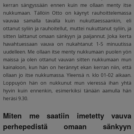
kerran sängyssään ennen kuin me ollaan menty itse
nukkumaan. Tällöin Otto on käynyt rauhoittelemassa
vauvaa samalla tavalla kuin nukuttaessaankin, eli
ottanut syliin ja rauhoitellut, muttei nukuttanut syliin, ja
sitten laittanut omaan sänkyyn ja paijannut. Joka kerta
havahtuessaan vauva on nukahtanut 1-5 minuutissa
uudelleen. Me ollaan itse menty nukkumaan puolen yön
maissa ja olen ottanut vauvan sitten nukkumaan mun
kainaloon, kun hän on herännyt ekan kerran niin, että
ollaan jo itse nukkumassa. Yleensä n. klo 01-02 aikaan.
Loppuyön hän on nukkunut mun vieressä ihan yhtä
hyvin kuin ennenkin, esimerkiksi tänään aamulla hän
heräsi 9.30.
Miten me saatiin imetetty vauva
perhepedistä omaan sänkyyn