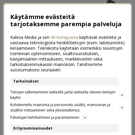
Käytämme evästeitä
tarjotaksemme parempia palveluja
Kaleva Media ja sen
40 kumppania
käyttävät evästeitä ja
vastaavia teknologioita henkilötietojen (esim. laitetunniste)
keräämiseen. Tekniikoita käytetään esimerkiksi sivustojen
toiminnan optimoimiseen, sisältösuosituksiin,
kävijämäärien mittaukseen, markkinointiin sekä
Yöimetyksen lopetus & taapero
tarkoituksenmukaisiin mainoksiin. Tarvitsemme
1
suostumuksesi seuraaviin:
nukkuu koko yön
Tarkoitukset
13.10.2022
Tietojen tallentaminen laitteelle ja/tai laitteella olevien tietojen
käyttö
Noniin! Nyt luvassa viimeinkin tämä postaus, jota lupailin
Kohdennettu mainonta ja personoitu sisältö, mainonnan ja
teille kirjoittavani kunhan ollaan saatu yöimetys
sisällön mittaaminen sekä yleisötutkimus
päätökseen. Meillä oli yöimetyksen lopetukselle ja lapsen
Palvelujen kehittäminen ja parantaminen
yksin nukkumiselle sellainen takaraja, että oltiin
Erityisominaisuudet
lähdössä syyskuun lopussa reissuun ja reissussa