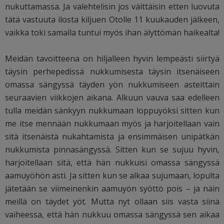
nukuttamassa. Ja valehtelisin jos väittäisin etten luovuta
tätä vastuuta ilosta kiljuen Otolle 11 kuukauden jälkeen,
vaikka toki samalla tuntui myös ihan älyttömän haikealta!
Meidän tavoitteena on hiljalleen hyvin lempeästi siirtyä
täysin perhepedissä nukkumisesta täysin itsenäiseen
omassa sängyssä täyden yön nukkumiseen asteittain
seuraavien viikkojen aikana. Alkuun vauva saa edelleen
tulla meidän sänkyyn nukkumaan loppuyöksi sitten kun
me itse mennään nukkumaan myös ja harjoitellaan vain
sitä itsenäistä nukahtamista ja ensimmäisen unipätkän
nukkumista pinnasängyssä. Sitten kun se sujuu hyvin,
harjoitellaan sitä, että hän nukkuisi omassa sängyssä
aamuyöhön asti. Ja sitten kun se alkaa sujumaan, lopulta
jätetään se viimeinenkin aamuyön syöttö pois – ja näin
meillä on täydet yöt. Mutta nyt ollaan siis vasta siinä
vaiheessa, että hän nukkuu omassa sängyssä sen aikaa