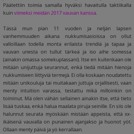
Päätettiin toimia samalla hyväksi havaitulla taktiikalla
kuin
viimeksi meidän 2017 vauvan kanssa
.
Tässä mun pian 11 vuoden ja neljän lapsen
vanhemmuuden aikana nukkumisasioissa on ollut
valloillaan todella monta erilaista trendiä ja tapaa ja
vauvan unesta on tullut tärkeä ja iso aihe somessa
(ainakin omassa somekuplassani). Itse en kuitenkaan ole
mitään unijuttuja seurannut, enkä tiedä mitään hienoja
nukkumiseen liittyviä termejä. Ei olla koskaan noudatettu
mitään unikouluja tai muitakaan juttuja orjallisesti, vaan
menty intuition varassa, testattu mikä milloinkin on
toiminut. Mä olen vähän sellainen ainakin itse, että tieto
lisää tuskaa, enkä halua maalata piruja seinille. En siis ole
halunnut seurata myöskään mistään appeista, että xx-
ikäisenä vauvalla on punainen ajanjakso ja huonot yöt.
Ollaan menty päivä ja yö kerrallaan.