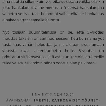
aina nauttia silloin kuin voi, eikä stressata vaikka olisikin
joku hankalampi vaihe menossa. Yleensä hankalampaa
vaihetta seuraa taas helpompi vaihe, eikä se hankaluus
ainakaan stressaamalla helpota.
Nyt tosiaan suunnitelmissa on se, että 5-vuotias
muuttaa takaisin omaan huoneeseen heti kun nämä yöt
tästä taas vähän helpottaa ja me aletaan sisustamaan
yhteistä kivaa lastenhuonetta heille. 5-vuotias on
odottanut sitä kovasti jo siitä asti kun kerroin, että meille
tulee vauva, eli vihdoin hänen odotus pian palkitaan!
IINA HYTTINEN 15:01
AVAINSANAT:
IMETYS
,
KATKONAISET YÖUNET
,