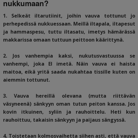
nukkumaan?
1. Selkeät iltarutiinit, joihin vauva tottunut jo
perhepedissä nukkuessaan. Meillä iltapala, iltapesut
ja hammaspesu, tuttu iltasatu, imetys hämärässä
makkarissa omaan tuttuun peittoon käärittynä.
2. Jos vanhempia kaksi, nukutusvastuussa se
vanhempi, joka EI imetä. Näin vauva ei haista
maitoa, eikä yritä saada nukahtaa tissille kuten on
aiemmin tottunut.
3. Vauva hereillä olevana (mutta riittävän
väsyneenä) sänkyyn oman tutun peiton kanssa. Jos
kovin itkuinen, syliin ja rauhoittelu. Heti kun
rauhoittuu, takaisin sänkyyn ja paijaus sängyssä.
4. Toistetaan kolmosvaihetta siihen asti, että vauva