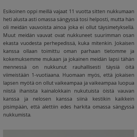
Esikoinen oppi meillä vajaat 11 vuotta sitten nukkumaan
heti alusta asti omassa sängyssä tosi helposti, mutta hän
oli meidän vauvoista ainoa joka ei ollut täysimetyksellä.
Muut meidän vauvat ovat nukkuneet suurimman osan
ekasta vuodesta perhepedissä, kuka mitenkin. Jokaisen
kanssa ollaan toimittu oman parhaan tietomme ja
kokemuksemme mukaan ja jokainen meidän lapsi tähän
mennessä on nukkunut rauhallisesti täysiä öitä
viimeistään 1-vuotiaana. Huomaan myös, että jokaisen
lapsen myötä on ollut vaikeampaa ja vaikeampaa luopua
niistä ihanista kainalokkain nukutuista öistä vauvan
kanssa ja nelosen kanssa siinä kestikin kaikkein
pisimpään, että alettiin edes harkita omassa sängyssä
nukkumista.