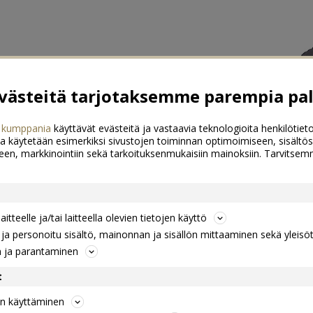
ästeitä tarjotaksemme parempia pal
 kumppania
käyttävät evästeitä ja vastaavia teknologioita henkilötieto
a käytetään esimerkiksi sivustojen toiminnan optimoimiseen, sisältös
een, markkinointiin sekä tarkoituksenmukaisiin mainoksiin. Tarvits
itteelle ja/tai laitteella olevien tietojen käyttö
a personoitu sisältö, mainonnan ja sisällön mittaaminen sekä yleisö
n ja parantaminen
t
jen käyttäminen