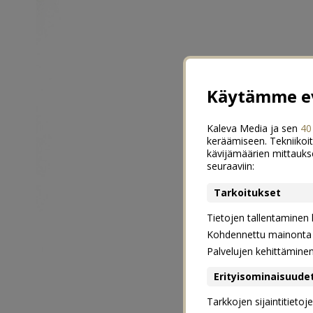
Käytämme ev
Kaleva Media ja sen
40
keräämiseen. Tekniikoit
kävijämäärien mittauks
seuraaviin:
Tarkoitukset
Tietojen tallentaminen la
Kohdennettu mainonta j
Palvelujen kehittämine
Erityisominaisuude
Tarkkojen sijaintitieto