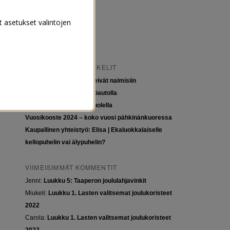
t asetukset valintojen
VIIMEISIMMÄT ARTIKKELIT
Tytöt kuuluvat kouluun, eivät naimisiin
Euroopan roadtrip sähköautolla
Tyttöjen ja tasa-arvon puolella
Vuosikooste 2024 – koko vuosi pähkinänkuoressa
Kaupallinen yhteistyö: Elisa | Ekaluokkalaiselle
kellopuhelin vai älypuhelin?
VIIMEISIMMÄT KOMMENTIT
Jenni
:
Luukku 5: Taaperon joululahjavinkit
Miukeli
:
Luukku 1. Lasten valitsemat joulukoristeet
2022
Carola
:
Luukku 1. Lasten valitsemat joulukoristeet