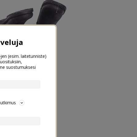
veluja
jen (esim. laitetunniste)
uosituksiin,
emme suostumuksesi
tutkimus