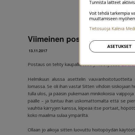
Tunnista laitteet aktiivi
Voit tehdä tarkempia va
muuttamiseen myöhemmin
Tietosuoja Kaleva Med
Viimeinen postaus vaippalähe
ASETUKSET
13.11.2017
Postaus on tehty kaupallisessa yhteistyössä
Libero
Helmikuun alussa asettelin vauvanhoitotuotteita 
lomassa. Se oli ihan vasta! Sitten vihdoin siskoja
tulla ulos, ja pääsin pukemaan minikokoisia vaippoj
päälle – ja tuntuu ihan uskomattomalta että se pien
vauhtia kärryjen kanssa, kiipeää itse portaat, höpöt
koko maailma sulaa ympäriltä.
Ollaan jo aikoja sitten luovuttu hoitopöydän käytöst