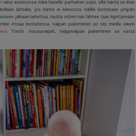
siinä asennossa mikä hänelle parhaiten sopii, sillä häntä on ihan
lään lattialla, jos häntä ei kiinnosta. Välillä kontataan ympäri
iseen jalkaan laitettua, mutta sitten hän lähtee taas kipittämään
nenkin irtoaa kontatessa. Vaipan pukeminen on siis meillä oikein
bero
Touch -housuvaipat, teippivaipan pukeminen se vasta