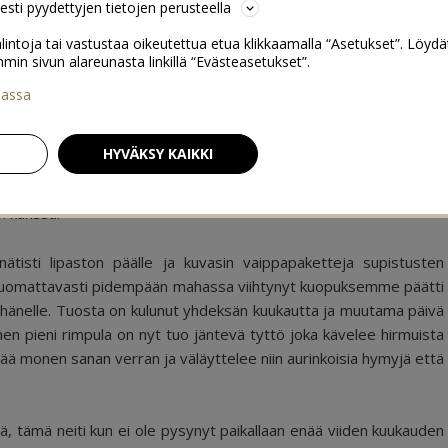
sesti pyydettyjen tietojen perusteella
lintoja tai vastustaa oikeutettua etua klikkaamalla “Asetukset”. Löydä
 sivun alareunasta linkillä “Evästeasetukset”.
iassa
ttiläänä
11
HYVÄKSY KAIKKI
n
kanssa.
nätisti lipaston päälle ja kuvasin vaippapaketteja supistusten
an huomattavasti pidempään mahassa viihtynyt kuopuksemme päätti
a hänelle. Tuosta on kulunut yhdeksän kuukautta ja muutama päivä
en pieni rimpula on nyt tuo jäntevä tyttö joka kävelee hirmuista
tää monen sanan verran ja väläyttelee niin aurinkoisia hymyjä että
ä, tämä neiti kun ei ole pysynyt paikallaan enää viiden kuukauden