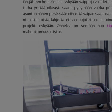
iän jälkeen hetkeäkään. Nykyään vaippoja vaihdetaan 
turha yrittää oikeasti saada pysymään vaikka pötköl
asuntoa hänen perässään niin että vaipan saa aina to
niin että toista lahjetta ei saa pujotettua, ja toi
projekti nykyään. Onneksi on sentään nuo
Li
mahdottomuus olisikin.