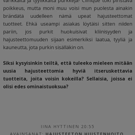
värikkäitä ja tyylikkäitä purkkeja? Clinique toki piristävä
poikkeus, mutta moni muu voisi mun puolesta ainakin
brändätä uudelleen nämä upeat hajusteettomat
tuotteet. Ehkä useampi asiakas löytäisi sitten niiden
pariin, jos purkit huokuisivat kliinisyyden ja
hajusteettomuuden sijaan esimerkiksi laatua, tyyliä ja
kauneutta, jota purkin sisälläkin on.
Siksi kysyisinkin teiltä, että tuleeko mieleen mitään
uusia hajusteettomia hyviä itseruskettavia
tuotteita, joita voisin kokeilla? Sellaisia, joissa ei
olisi edes ominaistuoksua?
IINA HYTTINEN 20:55
AVAINSANAT:
HAJUSTEETON HIUSTENHOITO
,