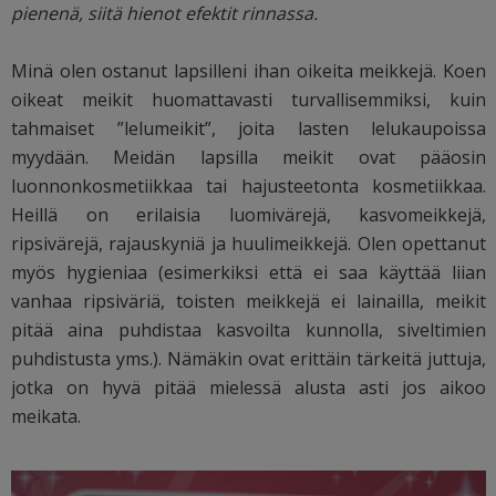
pienenä, siitä hienot efektit rinnassa.
Minä olen ostanut lapsilleni ihan oikeita meikkejä. Koen
oikeat meikit huomattavasti turvallisemmiksi, kuin
tahmaiset ”lelumeikit”, joita lasten lelukaupoissa
myydään. Meidän lapsilla meikit ovat pääosin
luonnonkosmetiikkaa tai hajusteetonta kosmetiikkaa.
Heillä on erilaisia luomivärejä, kasvomeikkejä,
ripsivärejä, rajauskyniä ja huulimeikkejä. Olen opettanut
myös hygieniaa (esimerkiksi että ei saa käyttää liian
vanhaa ripsiväriä, toisten meikkejä ei lainailla, meikit
pitää aina puhdistaa kasvoilta kunnolla, siveltimien
puhdistusta yms.). Nämäkin ovat erittäin tärkeitä juttuja,
jotka on hyvä pitää mielessä alusta asti jos aikoo
meikata.