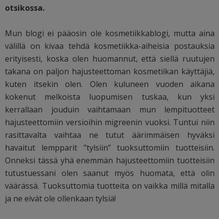
otsikossa.
Mun blogi ei pääosin ole kosmetiikkablogi, mutta aina
välillä on kivaa tehdä kosmetiikka-aiheisia postauksia
erityisesti, koska olen huomannut, että siellä ruutujen
takana on paljon hajusteettoman kosmetiikan käyttäjiä,
kuten itsekin olen. Olen kuluneen vuoden aikana
kokenut melkoista luopumisen tuskaa, kun yksi
kerrallaan jouduin vaihtamaan mun lempituotteet
hajusteettomiin versioihin migreenin vuoksi. Tuntui niin
rasittavalta vaihtaa ne tutut äärimmäisen hyväksi
havaitut lempparit ”tylsiin” tuoksuttomiin tuotteisiin.
Onneksi tässä yhä enemmän hajusteettomiin tuotteisiin
tutustuessani olen saanut myös huomata, että olin
väärässä. Tuoksuttomia tuotteita on vaikka millä mitalla
ja ne eivät ole ollenkaan tylsiä!