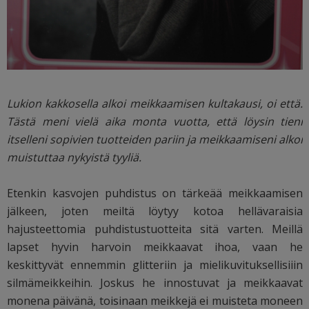
Lukion kakkosella alkoi meikkaamisen kultakausi, oi että.
Tästä meni vielä aika monta vuotta, että löysin tieni
itselleni sopivien tuotteiden pariin ja meikkaamiseni alkoi
muistuttaa nykyistä tyyliä.
Etenkin kasvojen puhdistus on tärkeää meikkaamisen
jälkeen, joten meiltä löytyy kotoa hellävaraisia
hajusteettomia puhdistustuotteita sitä varten. Meillä
lapset hyvin harvoin meikkaavat ihoa, vaan he
keskittyvät ennemmin glitteriin ja mielikuvituksellisiiin
silmämeikkeihin. Joskus he innostuvat ja meikkaavat
monena päivänä, toisinaan meikkejä ei muisteta moneen