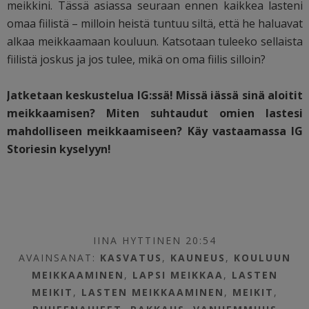
meikkini. Tässä asiassa seuraan ennen kaikkea lasteni
omaa fiilistä – milloin heistä tuntuu siltä, että he haluavat
alkaa meikkaamaan kouluun. Katsotaan tuleeko sellaista
fiilistä joskus ja jos tulee, mikä on oma fiilis silloin?
Jatketaan keskustelua IG:ssä! Missä iässä sinä aloitit
meikkaamisen? Miten suhtaudut omien lastesi
mahdolliseen meikkaamiseen? Käy vastaamassa IG
Storiesin kyselyyn!
IINA HYTTINEN 20:54
AVAINSANAT:
KASVATUS
,
KAUNEUS
,
KOULUUN
MEIKKAAMINEN
,
LAPSI MEIKKAA
,
LASTEN
MEIKIT
,
LASTEN MEIKKAAMINEN
,
MEIKIT
,