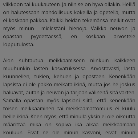
viikkoon tai kuukauteen. Ja niin se on hyvä ollakin. Heillä
on halutessaan mahdollisuus kokeilla ja opetella, mutta
ei koskaan pakkoa. Kaikki heidän tekemänsä meikit ovat
myös minun mielestäni hienoja. Vaikka neuvon ja
opastan pyydettäessä, en koskaan arvostele
lopputulosta.
Aion suhtautua meikkaamiseen niinkuin kaikkeen
muuhunkin lasten kasvatuksessa. Arvostavasti, lasta
kuunnellen, tukien, kehuen ja opastaen. Kenenkään
lapsista ei ole pakko meikata ikinä, mutta jos he joskus
haluavat, autan ja neuvon ja tarjoan välineitä sitä varten.
Samalla opastan myös lapsiani siitä, että kenenkään
toisen meikkaaminen tai meikkaamattomuus ei kuulu
heille ikinä. Koen myös, että minulla yksin ei ole oikeutta
määrittää mikä on sopiva ikä alkaa meikkaamaan
kouluun. Eivät ne ole minun kasvoni, eivät minun