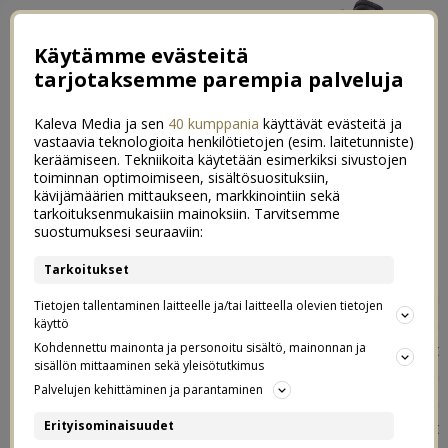
Käytämme evästeitä
tarjotaksemme parempia palveluja
Kaleva Media ja sen
40 kumppania
käyttävät evästeitä ja
vastaavia teknologioita henkilötietojen (esim. laitetunniste)
keräämiseen. Tekniikoita käytetään esimerkiksi sivustojen
toiminnan optimoimiseen, sisältösuosituksiin,
kävijämäärien mittaukseen, markkinointiin sekä
Lasten meikkaaminen – MP?
tarkoituksenmukaisiin mainoksiin. Tarvitsemme
0
suostumuksesi seuraaviin:
12.01.2021
Tarkoitukset
Sain yhdeltä ihanalta pitkäaikaiselta seuraajaltani
Tietojen tallentaminen laitteelle ja/tai laitteella olevien tietojen
postaustoiveen siitä, mitä mieltä olen lasten
käyttö
meikkaamisesta. Hänen oma lapsensa oli alkanut
Kohdennettu mainonta ja personoitu sisältö, mainonnan ja
sisällön mittaaminen sekä yleisötutkimus
kiinnostumaan meikkaamisesta nyt pikkukoululaisena, ja
Palvelujen kehittäminen ja parantaminen
hän halusi kuulla, miten meillä kolmen lapsen kanssa
suhtaudutaan tähän asiaan. No, meilläkin meikit
Erityisominaisuudet