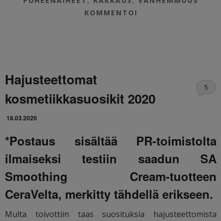
PUHEENAIHEET
,
RAKKAUS
,
VANHEMMUUS
KOMMENTOI
Hajusteettomat
5
kosmetiikkasuosikit 2020
18.03.2020
*Postaus sisältää PR-toimistolta
ilmaiseksi testiin saadun SA
Smoothing Cream-tuotteen
CeraVelta, merkitty tähdellä erikseen.
Multa toivottiin taas suosituksia hajusteettomista