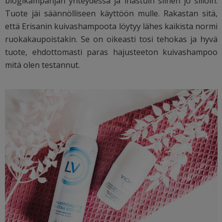
blogikampanjan yhteydessä ja ihastuin siihen jo silloin.
Tuote jäi säännölliseen käyttöön mulle. Rakastan sitä,
että Erisanin kuivashampoota löytyy lähes kaikista normi
ruokakaupoistakin. Se on oikeasti tosi tehokas ja hyvä
tuote, ehdottomasti paras hajusteeton kuivashampoo
mitä olen testannut.