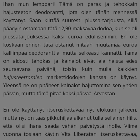
Ihan mun lemppari! Tämä on paras ja tehokkain
hajusteeton deodorantti, jota olen tähän mennessä
käyttänyt. Saan kiittää suuresti plussa-tarjousta, sillä
päädyin ostamaan tätä 12,90 maksavaa dödöä, kun se oli
plussatarjouksessa kaksi euroa edullisemmin. En ole
koskaan ennen tätä ostanut mitään muutamaa euroa
kalliimpaa deodoranttia, mutta selkeästi kannatti. Tämä
on aidosti tehokas ja kainalot eivät ala haista edes
seuraavana päivänä, toisin kuin mulla kaikkien
hajusteettomien
markettidödöjen kanssa on käynyt.
Yleensä ne on pitäneet kainalot hajuttomina sen yhden
päivän, mutta tämä pitää kaksi päivää. Arvostan.
En ole käyttänyt itseruskettavaa nyt elokuun jälkeen,
mutta nyt on taas pikkuhiljaa alkanut tulla sellainen fiilis,
että olisi ihana saada vähän päivetystä iholle. Viime
vuonna tosiaan käytin Vita Liberatan itseruskettavaa,