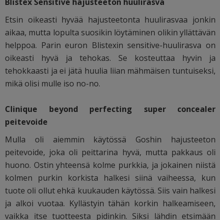
Blistex Sensitive hajusteeton huulirasva
Etsin oikeasti hyvää hajusteetonta huulirasvaa jonkin
aikaa, mutta lopulta suosikin löytäminen olikin yllättävän
helppoa. Parin euron Blistexin sensitive-huulirasva on
oikeasti hyvä ja tehokas. Se kosteuttaa hyvin ja
tehokkaasti ja ei jätä huulia liian mähmäisen tuntuiseksi,
mikä olisi mulle iso no-no.
Clinique beyond perfecting super concealer
peitevoide
Mulla oli aiemmin käytössä Goshin hajusteeton
peitevoide, joka oli peittarina hyvä, mutta pakkaus oli
huono. Ostin yhteensä kolme purkkia, ja jokainen niistä
kolmen purkin korkista halkesi siinä vaiheessa, kun
tuote oli ollut ehkä kuukauden käytössä. Siis vain halkesi
ja alkoi vuotaa. Kyllästyin tähän korkin halkeamiseen,
vaikka itse tuotteesta pidinkin. Siksi lähdin etsimään