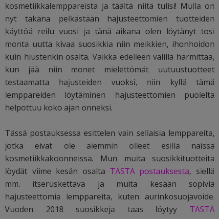
kosmetiikkalemppareista ja täältä niitä tulisi! Mulla on
nyt takana pelkästään hajusteettomien tuotteiden
käyttöä reilu vuosi ja tänä aikana olen löytänyt tosi
monta uutta kivaa suosikkia niin meikkien, ihonhoidon
kuin hiustenkin osalta. Vaikka edelleen välillä harmittaa,
kun jää niin monet mielettömät uutuustuotteet
testaamatta hajusteiden vuoksi, niin kyllä tämä
lemppareiden löytäminen hajusteettomien puolelta
helpottuu koko ajan onneksi.
Tässä postauksessa esittelen vain sellaisia lemppareita,
jotka eivät ole aiemmin olleet esillä näissä
kosmetiikkakoonneissa. Mun muita suosikkituotteita
löydät viime kesän osalta
TÄSTÄ postauksesta
, siellä
mm. itseruskettava ja muita kesään sopivia
hajusteettomia lemppareita, kuten aurinkosuojavoide.
Vuoden 2018 suosikkeja taas löytyy
TÄSTÄ