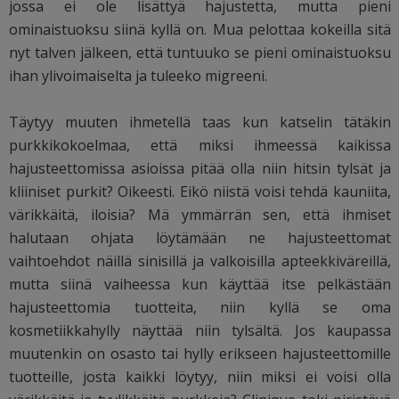
jossa ei ole lisättyä hajustetta, mutta pieni
ominaistuoksu siinä kyllä on. Mua pelottaa kokeilla sitä
nyt talven jälkeen, että tuntuuko se pieni ominaistuoksu
ihan ylivoimaiselta ja tuleeko migreeni.
Täytyy muuten ihmetellä taas kun katselin tätäkin
purkkikokoelmaa, että miksi ihmeessä kaikissa
hajusteettomissa asioissa pitää olla niin hitsin tylsät ja
kliiniset purkit? Oikeesti. Eikö niistä voisi tehdä kauniita,
värikkäitä, iloisia? Mä ymmärrän sen, että ihmiset
halutaan ohjata löytämään ne hajusteettomat
vaihtoehdot näillä sinisillä ja valkoisilla apteekkiväreillä,
mutta siinä vaiheessa kun käyttää itse pelkästään
hajusteettomia tuotteita, niin kyllä se oma
kosmetiikkahylly näyttää niin tylsältä. Jos kaupassa
muutenkin on osasto tai hylly erikseen hajusteettomille
tuotteille, josta kaikki löytyy, niin miksi ei voisi olla