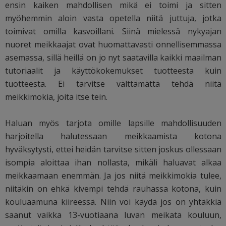
ensin kaiken mahdollisen mikä ei toimi ja sitten
myöhemmin aloin vasta opetella niitä juttuja, jotka
toimivat omilla kasvoillani. Siinä mielessä nykyajan
nuoret meikkaajat ovat huomattavasti onnellisemmassa
asemassa, sillä heillä on jo nyt saatavilla kaikki maailman
tutoriaalit ja käyttökokemukset tuotteesta kuin
tuotteesta. Ei tarvitse välttämättä tehdä niitä
meikkimokia, joita itse tein.
Haluan myös tarjota omille lapsille mahdollisuuden
harjoitella halutessaan meikkaamista kotona
hyväksytysti, ettei heidän tarvitse sitten joskus ollessaan
isompia aloittaa ihan nollasta, mikäli haluavat alkaa
meikkaamaan enemmän. Ja jos niitä meikkimokia tulee,
niitäkin on ehkä kivempi tehdä rauhassa kotona, kuin
kouluaamuna kiireessä. Niin voi käydä jos on yhtäkkiä
saanut vaikka 13-vuotiaana luvan meikata kouluun,