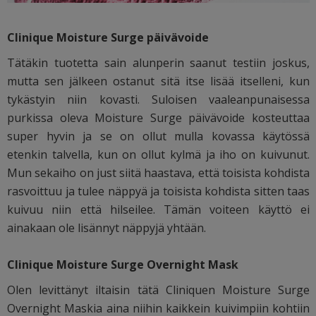
Clinique Moisture Surge päivävoide
Tätäkin tuotetta sain alunperin saanut testiin joskus,
mutta sen jälkeen ostanut sitä itse lisää itselleni, kun
tykästyin niin kovasti. Suloisen vaaleanpunaisessa
purkissa oleva Moisture Surge päivävoide kosteuttaa
super hyvin ja se on ollut mulla kovassa käytössä
etenkin talvella, kun on ollut kylmä ja iho on kuivunut.
Mun sekaiho on just siitä haastava, että toisista kohdista
rasvoittuu ja tulee näppyä ja toisista kohdista sitten taas
kuivuu niin että hilseilee. Tämän voiteen käyttö ei
ainakaan ole lisännyt näppyjä yhtään.
Clinique Moisture Surge Overnight Mask
Olen levittänyt iltaisin tätä Cliniquen Moisture Surge
Overnight Maskia aina niihin kaikkein kuivimpiin kohtiin