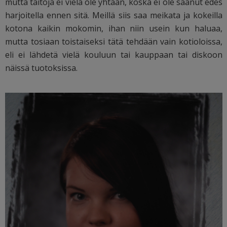
mutta taitoja ei vielä ole yhtään, koska ei ole saanut edes
harjoitella ennen sitä. Meillä siis saa meikata ja kokeilla
kotona kaikin mokomin, ihan niin usein kun haluaa,
mutta tosiaan toistaiseksi tätä tehdään vain kotioloissa,
eli ei lähdetä vielä kouluun tai kauppaan tai diskoon
näissä tuotoksissa.