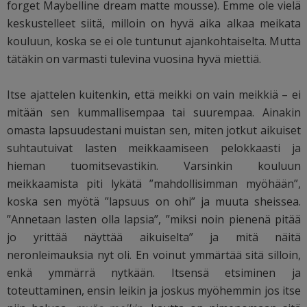
forget Maybelline dream matte mousse). Emme ole vielä
keskustelleet siitä, milloin on hyvä aika alkaa meikata
kouluun, koska se ei ole tuntunut ajankohtaiselta. Mutta
tätäkin on varmasti tulevina vuosina hyvä miettiä.
Itse ajattelen kuitenkin, että meikki on vain meikkiä – ei
mitään sen kummallisempaa tai suurempaa. Ainakin
omasta lapsuudestani muistan sen, miten jotkut aikuiset
suhtautuivat lasten meikkaamiseen pelokkaasti ja
hieman tuomitsevastikin. Varsinkin kouluun
meikkaamista piti lykätä ”mahdollisimman myöhään”,
koska sen myötä ”lapsuus on ohi” ja muuta sheissea.
”Annetaan lasten olla lapsia”, ”miksi noin pienenä pitää
jo yrittää näyttää aikuiselta” ja mitä näitä
neronleimauksia nyt oli. En voinut ymmärtää sitä silloin,
enkä ymmärrä nytkään. Itsensä etsiminen ja
toteuttaminen, ensin leikin ja joskus myöhemmin jos itse