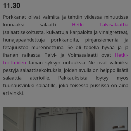
11.30
Porkkanat olivat valmiita ja tehtiin viidessä minuutissa
lounaaksi salaatti:
Hetki Talvisalaattia
(salaattisekoitusta, kuivattuja karpaloita ja vinaigrettea),
hunajapaahdettuja porkkanoita, pinjansiemeniä ja
fetajuustoa murennettuna. Se oli todella hyvää ja ja
ihanan raikasta. Talvi- ja Voimasalaatti ovat
Hetki-
tuotteiden
tämän syksyn uutuuksia. Ne ovat valmiiksi
pestyjä salaattisekoituksia, joiden avulla on helppo lisätä
salaattia aterioille. Pakkauksista löytyy myös
tuunausvinkki salaatille, joka toisessa pussissa on aina
eri vinkki.