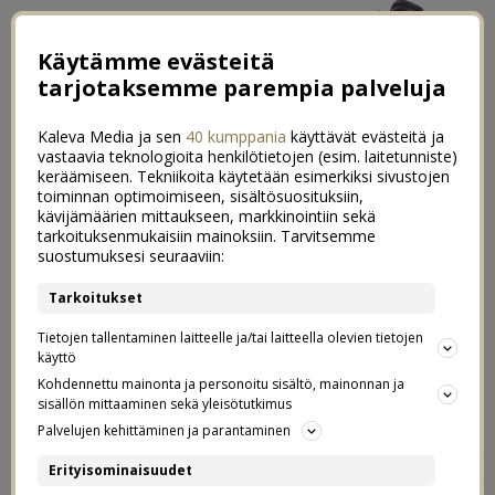
Käytämme evästeitä
tarjotaksemme parempia palveluja
Kaleva Media ja sen
40 kumppania
käyttävät evästeitä ja
vastaavia teknologioita henkilötietojen (esim. laitetunniste)
keräämiseen. Tekniikoita käytetään esimerkiksi sivustojen
toiminnan optimoimiseen, sisältösuosituksiin,
kävijämäärien mittaukseen, markkinointiin sekä
My day – päivä mun mukana
tarkoituksenmukaisiin mainoksiin. Tarvitsemme
0
suostumuksesi seuraaviin:
24.11.2020
Tarkoitukset
Postaus on tehty kaupallisessa
Tietojen tallentaminen laitteelle ja/tai laitteella olevien tietojen
Hetki-tuotteiden
yhteistyössä
käyttö
Kohdennettu mainonta ja personoitu sisältö, mainonnan ja
kanssa.
sisällön mittaaminen sekä yleisötutkimus
Palvelujen kehittäminen ja parantaminen
Kuvasin eilisen maanantain ajan omaa päivääni aamusta
Erityisominaisuudet
iltaan.
Hetki
haastoi mut samalla näyttämään, miten