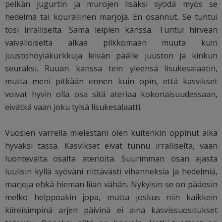
pelkän jugurtin ja murojen lisäksi syödä myös se
hedelmä tai kourallinen marjoja. En osannut. Se tuntui
tosi irralliselta. Sama leipien kanssa. Tuntui hirveän
vaivalloiselta alkaa pilkkomaan muuta kuin
juustohöyläkurkkuja leivän päälle juuston ja kinkun
seuraksi. Ruuan kanssa tein yleensä lisukesalaatin,
mutta meni pitkään ennen kuin opin, että kasvikset
voivat hyvin olla osa sitä ateriaa kokonaisuudessaan,
eivätkä vaan joku tylsä lisukesalaatti.
Vuosien varrella mielestäni olen kuitenkin oppinut aika
hyväksi tässä. Kasvikset eivät tunnu irralliselta, vaan
luontevalta osalta aterioita. Suurimman osan ajasta
luulisin kyllä syöväni riittävästi vihanneksia ja hedelmiä,
marjoja ehkä hieman liian vähän. Nykyisin se on pääosin
melko helppoakin jopa, mutta joskus niin kaikkein
kiireisimpinä arjen päivinä ei aina kasvissuositukset