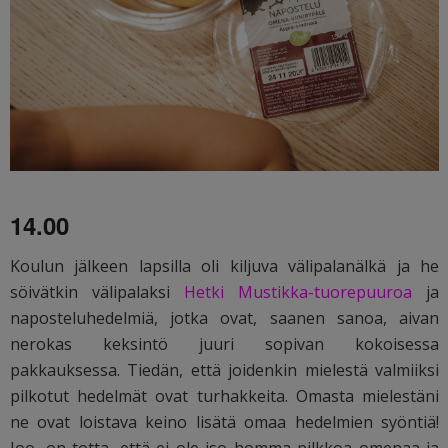
14.00
Koulun jälkeen lapsilla oli kiljuva välipalanälkä ja he
söivätkin välipalaksi
Hetki Mustikka-tuorepuuroa
ja
naposteluhedelmiä, jotka ovat, saanen sanoa, aivan
nerokas keksintö juuri sopivan kokoisessa
pakkauksessa. Tiedän, että joidenkin mielestä valmiiksi
pilkotut hedelmät ovat turhakkeita. Omasta mielestäni
ne ovat loistava keino lisätä omaa hedelmien syöntiä!
Joo, on totta, että ei ole iso homma pilkkoa omenaa ja