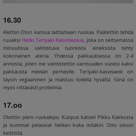
16.30
Alettiin Oton kanssa laittamaan ruokaa. Päätettiin tehdä
ruuaksi
Hetki Teriyaki-Kasviswokia
, joka on seitsemässä
minuutissa valmistuva tuoreista aineksista tehty
kokonainen ateria. Yhdessä pakkauksessa on 2-4
annosta, joten me valmistettiin varmuuden vuoksi kaksi
pakkausta meidän perheelle. Teriyaki-kasviswok on
täysin vegaaninen ja maistuu todella hyvältä. Siinä on
myös riittävästi proteiinia.
17.oo
Otettiin pieni ruokalepo. Kuopus katseli Pikku Kakkosta
ja isommat pelasivat hetken kuka mitäkin. Otto siivosi
keittiötä.