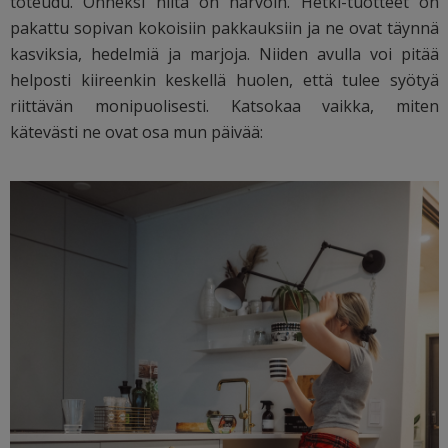
toteudu. Onneksi niitä on harvoin. Hetki-tuotteet on
pakattu sopivan kokoisiin pakkauksiin ja ne ovat täynnä
kasviksia, hedelmiä ja marjoja. Niiden avulla voi pitää
helposti kiireenkin keskellä huolen, että tulee syötyä
riittävän monipuolisesti. Katsokaa vaikka, miten
kätevästi ne ovat osa mun päivää: