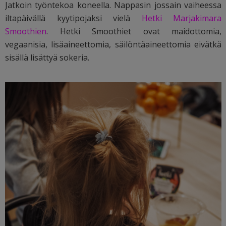
Jatkoin työntekoa koneella. Nappasin jossain vaiheessa
iltapäivällä kyytipojaksi vielä
Hetki Marjakimara
Smoothien
. Hetki Smoothiet ovat maidottomia,
vegaanisia, lisäaineettomia, säilöntäaineettomia eivätkä
sisällä lisättyä sokeria.