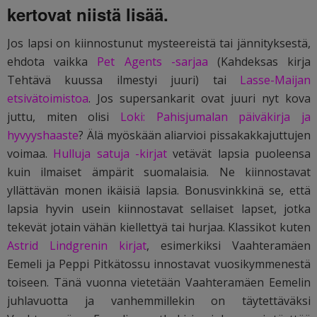
kertovat niistä lisää.
Jos lapsi on kiinnostunut mysteereistä tai jännityksestä,
ehdota vaikka
Pet Agents -sarjaa
(Kahdeksas kirja
Tehtävä kuussa ilmestyi juuri) tai
Lasse-Maijan
etsivätoimistoa
. Jos supersankarit ovat juuri nyt kova
juttu, miten olisi
Loki: Pahisjumalan päiväkirja ja
hyvyyshaaste
? Älä myöskään aliarvioi pissakakkajuttujen
voimaa.
Hulluja satuja -kirjat
vetävät lapsia puoleensa
kuin ilmaiset ämpärit suomalaisia. Ne kiinnostavat
yllättävän monen ikäisiä lapsia. Bonusvinkkinä se, että
lapsia hyvin usein kiinnostavat sellaiset lapset, jotka
tekevät jotain vähän kiellettyä tai hurjaa. Klassikot kuten
Astrid Lindgrenin kirjat
, esimerkiksi Vaahteramäen
Eemeli ja Peppi Pitkätossu innostavat vuosikymmenestä
toiseen. Tänä vuonna vietetään Vaahteramäen Eemelin
juhlavuotta ja vanhemmillekin on täytettäväksi