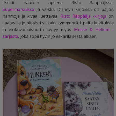
itsekin nauroin lapsena. Risto Räppääjissä,
Supermarsuissa
ja vaikka Disneyn kirjoissa on paljon
hahmoja ja kivaa luettavaa.
Risto Räppääjä -kirjoja
on
saatavilla jo pitkästi yli kaksikymmentä. Upeita kuvituksia
ja elokuvamaisuutta löytyy myös
Musse & Helium -
sarjasta
, joka sopii hyvin jo eskarilaisesta alkaen.