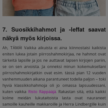
7. Suosikkihahmot ja -leffat saavat
näkyä myös kirjoissa.
Ah, TÄMÄ! Vaikka aikuista ei aina kiinnostaisi kaikista
eniten lukea jotain piirroshahmokirjaa, ne hahmot ovat
tärkeitä lapsille ja jos ne auttavat lapsen kirjojen pariin,
se on sen arvoista. Ja onneksi minun kokemuksellani
piirroshahmokirjatkin ovat esim. tässä pian 12 vuoden
vanhemmuuden aikana parantuneet todella paljon – toki
hyviä klassikkohahmoja oli jo omassa lapsuudessani,
kuten vaikka
Risto Räppääjä
. Rakastan sitä, että kaikki
kolme meidän lukutaitoista lasta ovat nauraneet
samoille kauheille makkaroille ja Herra Lindbergille kuin