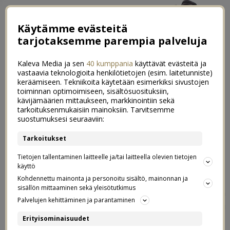
Käytämme evästeitä
tarjotaksemme parempia palveluja
Kaleva Media ja sen
40 kumppania
käyttävät evästeitä ja
vastaavia teknologioita henkilötietojen (esim. laitetunniste)
keräämiseen. Tekniikoita käytetään esimerkiksi sivustojen
toiminnan optimoimiseen, sisältösuosituksiin,
kävijämäärien mittaukseen, markkinointiin sekä
10+1 vinkkiä: Näin saamme lapset
tarkoituksenmukaisiin mainoksiin. Tarvitsemme
0
suostumuksesi seuraaviin:
lukemaan & 25% alekoodi Kirja.fi
Tarkoitukset
30.05.2023
Tietojen tallentaminen laitteelle ja/tai laitteella olevien tietojen
Kirja.fi
käyttö
Kaupallinen yhteistyö:
Kohdennettu mainonta ja personoitu sisältö, mainonnan ja
sisällön mittaaminen sekä yleisötutkimus
Ai miten saa lapset lukemaan? Ei mitenkään, jos ei halua
Palvelujen kehittäminen ja parantaminen
lapselta itseltään löydy. Mutta siihen, miten lapsen voisi
saada itse haluamaan viettää aikaa kirjojen parissa,
Erityisominaisuudet