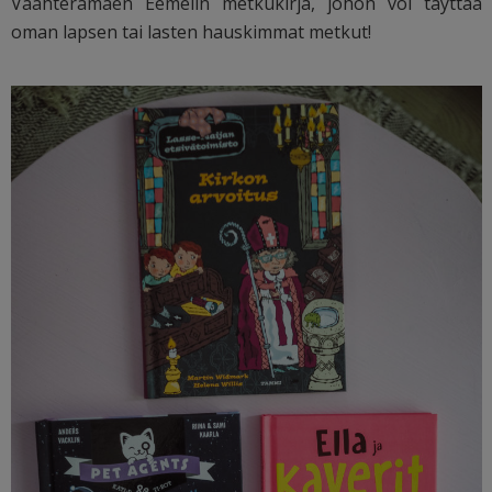
Vaahteramäen Eemelin metkukirja, johon voi täyttää
oman lapsen tai lasten hauskimmat metkut!