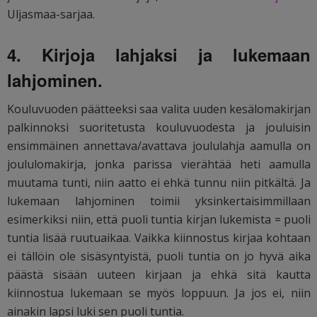
Uljasmaa-sarjaa.
4. Kirjoja lahjaksi ja lukemaan
lahjominen.
Kouluvuoden päätteeksi saa valita uuden kesälomakirjan
palkinnoksi suoritetusta kouluvuodesta ja jouluisin
ensimmäinen annettava/avattava joululahja aamulla on
joululomakirja, jonka parissa vierähtää heti aamulla
muutama tunti, niin aatto ei ehkä tunnu niin pitkältä. Ja
lukemaan lahjominen toimii yksinkertaisimmillaan
esimerkiksi niin, että puoli tuntia kirjan lukemista = puoli
tuntia lisää ruutuaikaa. Vaikka kiinnostus kirjaa kohtaan
ei tällöin ole sisäsyntyistä, puoli tuntia on jo hyvä aika
päästä sisään uuteen kirjaan ja ehkä sitä kautta
kiinnostua lukemaan se myös loppuun. Ja jos ei, niin
ainakin lapsi luki sen puoli tuntia.