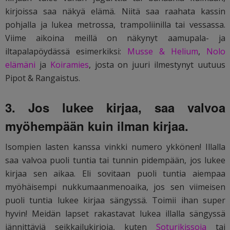
kirjoissa saa näkyä elämä. Niitä saa raahata kassin
pohjalla ja lukea metrossa, trampoliinilla tai vessassa.
Viime aikoina meillä on näkynyt aamupala- ja
iltapalapöydässä esimerkiksi:
Musse & Helium
,
Nolo
elämäni
ja
Koiramies
, josta on juuri ilmestynyt uutuus
Pipot & Rangaistus.
3. Jos lukee kirjaa, saa valvoa
myöhempään kuin ilman kirjaa.
Isompien lasten kanssa vinkki numero ykkönen! Illalla
saa valvoa puoli tuntia tai tunnin pidempään, jos lukee
kirjaa sen aikaa. Eli sovitaan puoli tuntia aiempaa
myöhäisempi nukkumaanmenoaika, jos sen viimeisen
puoli tuntia lukee kirjaa sängyssä. Toimii ihan super
hyvin! Meidän lapset rakastavat lukea illalla sängyssä
jännittäviä seikkailukirjoja, kuten
Soturikissoja
tai