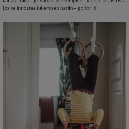
lainata niitä ”jo vähän vanhempien” kirjoja kirjastosta.
Jos se innostaa lukemisen pariin – go for it!