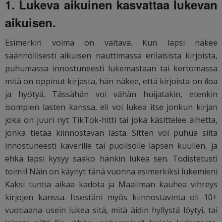
1. Lukeva aikuinen kasvattaa lukevan
aikuisen.
Esimerkin voima on valtava. Kun lapsi näkee
säännöllisesti aikuisen nauttimassa erilaisista kirjoista,
puhumassa innostuneesti lukemastaan tai kertomassa
mitä on oppinut kirjasta, hän näkee, että kirjoista on iloa
ja hyötyä. Tässähän voi vähän huijatakin, etenkin
isompien lasten kanssa, eli voi lukea itse jonkun kirjan
joka on juuri nyt TikTok-hitti tai joka käsittelee aihetta,
jonka tietää kiinnostavan lasta. Sitten voi puhua siitä
innostuneesti kaverille tai puolisolle lapsen kuullen, ja
ehkä lapsi kysyy saako hänkin lukea sen. Todistetusti
toimii! Näin on käynyt tänä vuonna esimerkiksi lukemieni
Kaksi tuntia aikaa kadota ja Maailman kauhea vihreys
kirjojen kanssa. Itsestäni myös kiinnostavinta oli 10+
vuotiaana usein lukea sitä, mitä äidin hyllystä löytyi, tai