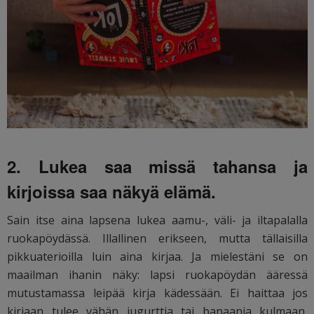
2. Lukea saa missä tahansa ja
kirjoissa saa näkyä elämä.
Sain itse aina lapsena lukea aamu-, väli- ja iltapalalla
ruokapöydässä. Illallinen erikseen, mutta tällaisilla
pikkuaterioilla luin aina kirjaa. Ja mielestäni se on
maailman ihanin näky: lapsi ruokapöydän ääressä
mutustamassa leipää kirja kädessään. Ei haittaa jos
kirjaan tulee vähän jugurttia tai banaania kulmaan,