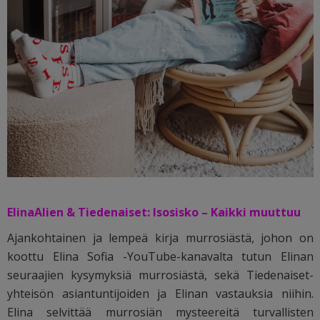
ElinaAlien & Tiedenaiset: Isosisko – Kaikki muuttuu
Ajankohtainen ja lempeä kirja murrosiästä, johon on
koottu Elina Sofia -YouTube-kanavalta tutun Elinan
seuraajien kysymyksiä murrosiästä, sekä Tiedenaiset-
yhteisön asiantuntijoiden ja Elinan vastauksia niihin.
Elina selvittää murrosiän mysteereitä turvallisten