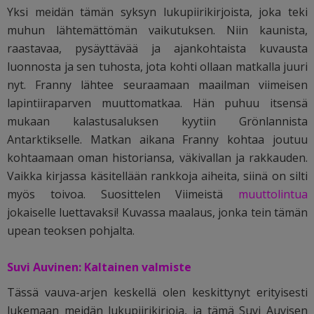
Yksi meidän tämän syksyn lukupiirikirjoista, joka teki
muhun lähtemättömän vaikutuksen. Niin kaunista,
raastavaa, pysäyttävää ja ajankohtaista kuvausta
luonnosta ja sen tuhosta, jota kohti ollaan matkalla juuri
nyt. Franny lähtee seuraamaan maailman viimeisen
lapintiiraparven muuttomatkaa. Hän puhuu itsensä
mukaan kalastusaluksen kyytiin Grönlannista
Antarktikselle. Matkan aikana Franny kohtaa joutuu
kohtaamaan oman historiansa, väkivallan ja rakkauden.
Vaikka kirjassa käsitellään rankkoja aiheita, siinä on silti
myös toivoa. Suosittelen Viimeistä
muuttolintua
jokaiselle luettavaksi! Kuvassa maalaus, jonka tein tämän
upean teoksen pohjalta.
Suvi Auvinen: Kaltainen valmiste
Tässä vauva-arjen keskellä olen keskittynyt erityisesti
lukemaan meidän lukupiirikirjoja, ja tämä Suvi Auvisen