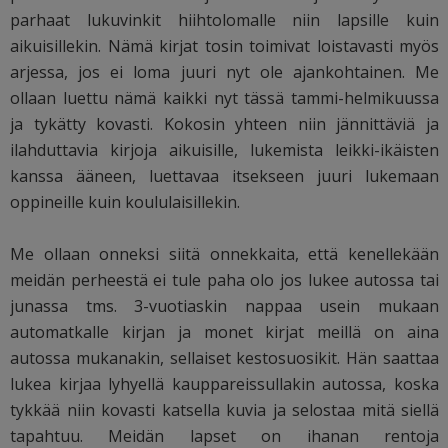
parhaat lukuvinkit hiihtolomalle niin lapsille kuin
aikuisillekin. Nämä kirjat tosin toimivat loistavasti myös
arjessa, jos ei loma juuri nyt ole ajankohtainen. Me
ollaan luettu nämä kaikki nyt tässä tammi-helmikuussa
ja tykätty kovasti. Kokosin yhteen niin jännittäviä ja
ilahduttavia kirjoja aikuisille, lukemista leikki-ikäisten
kanssa ääneen, luettavaa itsekseen juuri lukemaan
oppineille kuin koululaisillekin.
Me ollaan onneksi siitä onnekkaita, että kenellekään
meidän perheestä ei tule paha olo jos lukee autossa tai
junassa tms. 3-vuotiaskin nappaa usein mukaan
automatkalle kirjan ja monet kirjat meillä on aina
autossa mukanakin, sellaiset kestosuosikit. Hän saattaa
lukea kirjaa lyhyellä kauppareissullakin autossa, koska
tykkää niin kovasti katsella kuvia ja selostaa mitä siellä
tapahtuu. Meidän lapset on ihanan rentoja