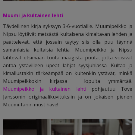
Muumi ja kultainen lehti
Täydellinen kirja syksyyn 3-6-vuotiaille.
Muumipeikko ja
Nipsu löytävät metsästä kultaisena kimaltavan lehden ja
päättelevät, että jossain täytyy siis olla puu täynnä
samanlaisia kultaisia lehtiä. Muumipeikko ja Nipsu
lähtevät etsimään tuota maagista puuta, jotta voisivat
antaa ystävilleen upeat lahjat syysjuhlassa. Kultaa ja
kimallustakin tärkeämpää on kuitenkin ystävät, minkä
Muumipeikkokin kirjassa lopulta ymmärtää.
Muumipeikko ja kultainen lehti
pohjautuu Tove
Janssonin originaalikuvituksiin ja on jokaisen pienen
Muumi-fanin must have!