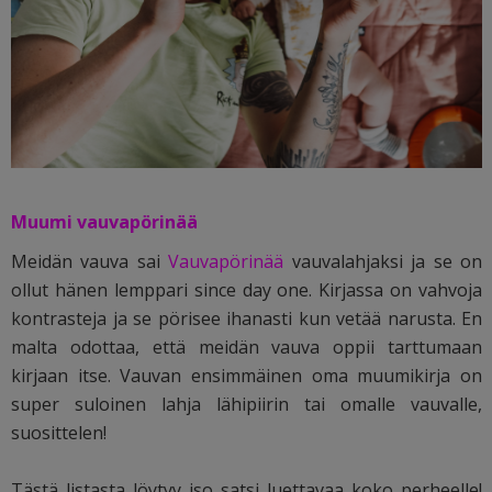
Muumi vauvapörinää
Meidän vauva sai
Vauvapörinää
vauvalahjaksi ja se on
ollut hänen lemppari since day one. Kirjassa on vahvoja
kontrasteja ja se pörisee ihanasti kun vetää narusta. En
malta odottaa, että meidän vauva oppii tarttumaan
kirjaan itse. Vauvan ensimmäinen oma muumikirja on
super suloinen lahja lähipiirin tai omalle vauvalle,
suosittelen!
Tästä listasta löytyy iso satsi luettavaa koko perheelle!