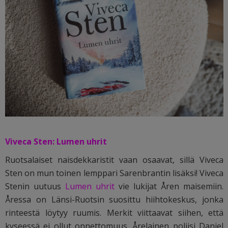
Viveca Sten: Lumen uhrit
Ruotsalaiset naisdekkaristit vaan osaavat, sillä Viveca
Sten on mun toinen lemppari Sarenbrantin lisäksi! Viveca
Stenin uutuus
Lumen uhrit
vie lukijat Åren maisemiin.
Åressa on Länsi-Ruotsin suosittu hiihtokeskus, jonka
rinteestä löytyy ruumis. Merkit viittaavat siihen, että
kyseessä ei ollut onnettomuus. Årelainen poliisi Daniel