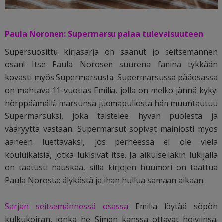
Paula Noronen: Supermarsu palaa tulevaisuuteen
Supersuosittu kirjasarja on saanut jo seitsemännen
osan! Itse Paula Norosen suurena fanina tykkään
kovasti myös Supermarsusta. Supermarsussa pääosassa
on mahtava 11-vuotias Emilia, jolla on melko jännä kyky:
hörppäämällä marsunsa juomapullosta hän muuntautuu
Supermarsuksi, joka taistelee hyvän puolesta ja
vääryyttä vastaan. Supermarsut sopivat mainiosti myös
ääneen luettavaksi, jos perheessä ei ole vielä
kouluikäisiä, jotka lukisivat itse. Ja aikuisellakin lukijalla
on taatusti hauskaa, sillä kirjojen huumori on taattua
Paula Norosta: älykästä ja ihan hullua samaan aikaan.
Sarjan seitsemännessä osassa
Emilia löytää söpön
kulkukoiran, jonka he Simon kanssa ottavat hoiviinsa.