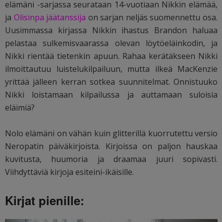
elämäni -sarjassa seurataan 14-vuotiaan Nikkin elämää,
ja
Olisinpa jäätanssija
on sarjan neljäs suomennettu osa.
Uusimmassa kirjassa Nikkin ihastus Brandon haluaa
pelastaa sulkemisvaarassa olevan löytöeläinkodin, ja
Nikki rientää tietenkin apuun. Rahaa kerätäkseen Nikki
ilmoittautuu luistelukilpailuun, mutta ilkeä MacKenzie
yrittää jälleen kerran sotkea suunnitelmat. Onnistuuko
Nikki loistamaan kilpailussa ja auttamaan suloisia
eläimiä?
Nolo elämäni on vähän kuin glitterillä kuorrutettu versio
Neropatin päiväkirjoista. Kirjoissa on paljon hauskaa
kuvitusta, huumoria ja draamaa juuri sopivasti.
Viihdyttäviä kirjoja esiteini-ikäisille.
Kirjat pienille: