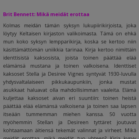
Brit Bennett: Mikä meidät erottaa
Kolmas meidän tämän syksyn lukupiirikirjoista, joka
löytyy Keltaisen kirjaston valikoimasta. Tämä on ehkä
mun koko syksyn lempparikirja, koska se kertoo niin
käsittämättömän uniikkia tarinaa. Kirja kertoo nimittäin
identtisistä kaksosista, joista toinen päättää elää
elämänsä mustana ja toinen valkoisena. Identtiset
kaksoset Stella ja Desiree Vignes syntyvät 1930-luvulla
yhdysvaltalaiseen pikkukaupunkiin, jonka mustat
asukkaat haluavat olla mahdollisimman vaaleita. Elämä
kuljettaa kaksoset aivan eri suuntiin: toinen heistä
päättää elää elämänsä valkoisena ja toinen saa lapsen
itseään tummemman miehen kanssa. 50 vuotta
myöhemmin Stellan ja Desireen tyttäret joutuvat
kohtaamaan äitiensä tekemät valinnat ja virheet. Mikä
meidät erottaa, mikä meidät tuo yhteen? Kirja kysyy