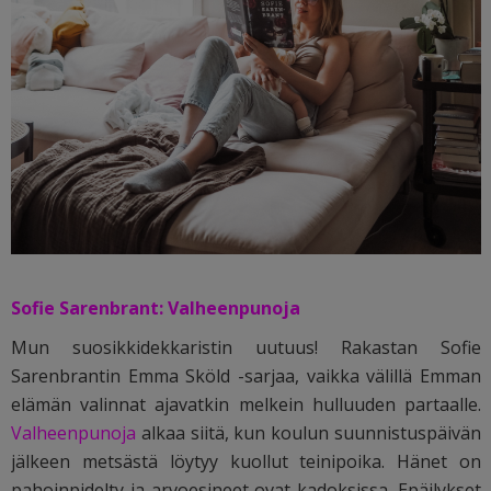
Sofie Sarenbrant: Valheenpunoja
Mun suosikkidekkaristin uutuus! Rakastan Sofie
Sarenbrantin Emma Sköld -sarjaa, vaikka välillä Emman
elämän valinnat ajavatkin melkein hulluuden partaalle.
Valheenpunoja
alkaa siitä, kun koulun suunnistuspäivän
jälkeen metsästä löytyy kuollut teinipoika. Hänet on
pahoinpidelty ja arvoesineet ovat kadoksissa. Epäilykset