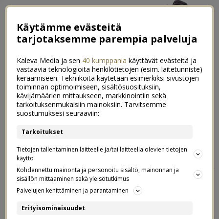
Käytämme evästeitä
tarjotaksemme parempia palveluja
Kaleva Media ja sen
40 kumppania
käyttävät evästeitä ja
vastaavia teknologioita henkilötietojen (esim. laitetunniste)
keräämiseen. Tekniikoita käytetään esimerkiksi sivustojen
toiminnan optimoimiseen, sisältösuosituksiin,
kävijämäärien mittaukseen, markkinointiin sekä
Kirjavinkit syyslomalle lapsille ja
tarkoituksenmukaisiin mainoksiin. Tarvitsemme
0
suostumuksesi seuraaviin:
aikuisille
Tarkoitukset
14.10.2021
Tietojen tallentaminen laitteelle ja/tai laitteella olevien tietojen
WSOY
käyttö
Kaupallinen yhteistyö
&
Kohdennettu mainonta ja personoitu sisältö, mainonnan ja
TAMMI
sisällön mittaaminen sekä yleisötutkimus
Palvelujen kehittäminen ja parantaminen
Niin vaan tämä syksy on vierähtänyt jo siihen pisteeseen,
Erityisominaisuudet
että ensi viikolla me vietetään syyslomaa! Ihan älyttömän