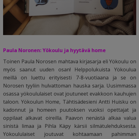
Paula Noronen: Yökoulu ja hyytävä home
Toinen Paula Norosen mahtava kirjasarja eli Yökoulu on
myös saanut uuden osan! Helppolukuista Yökoulua
meillä on luettu erityisesti 7-8-vuotiaana ja se on
Norosen tyyliin hulvattoman hauska sarja. Uusimmassa
osassa yökoululaiset ovat joutuneet evakkoon kauhujen
taloon. Yökoulun Home, Tähtisädesieni Antti Huisku on
kadonnut ja homeen puutoksen vuoksi opettajat ja
oppilaat alkavat oireilla. Paavon nenästä alkaa valua
sinistä limaa ja Pihla Käpy kärsii silmätulehduksesta.
Yökoululaiset joutuvat kohtaamaan pahimman