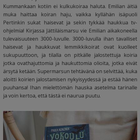
Kummankaan kotiin ei kulkukoiraa haluta. Emilian äitiä
muka haittaa koiran haju, vaikka kyllähän isäpuoli
Pertinkin sukat haisevat ja sekin tykkää haukkua tv-
ohjelmia! Kirjassa Jättiläismarsu vie Emilian aikakoneella
tulevaisuuteen 3000-luvulle. 3000-luvulla ihan tavalliset
haisevat ja haukkuvat lemmikkikoirat ovat kuolleet
sukupuuttoon, ja tilalla on pitkälle jalostettuja koiria
jotka ovathajuttomia ja haukuttomia olioita, jotka eivät
ärsytä ketään. Supermarsun tehtävänä on selvittää, kuka
aloitti koirien jalostamisen nykyisyydessä ja estää hänen
puuhansa! Ihan mielettömän hauska asetelma tarinalle
ja voin kertoa, että tästä ei naurua puutu.