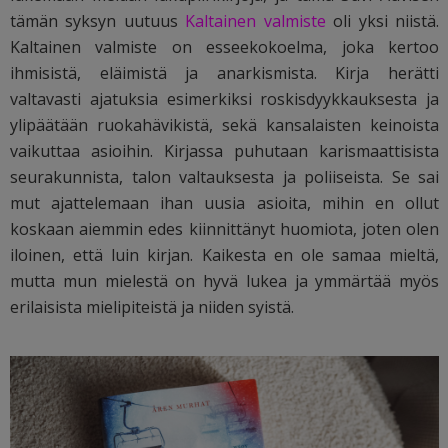
tämän syksyn uutuus
Kaltainen valmiste
oli yksi niistä.
Kaltainen valmiste on esseekokoelma, joka kertoo
ihmisistä, eläimistä ja anarkismista. Kirja herätti
valtavasti ajatuksia esimerkiksi roskisdyykkauksesta ja
ylipäätään ruokahävikistä, sekä kansalaisten keinoista
vaikuttaa asioihin. Kirjassa puhutaan karismaattisista
seurakunnista, talon valtauksesta ja poliiseista. Se sai
mut ajattelemaan ihan uusia asioita, mihin en ollut
koskaan aiemmin edes kiinnittänyt huomiota, joten olen
iloinen, että luin kirjan. Kaikesta en ole samaa mieltä,
mutta mun mielestä on hyvä lukea ja ymmärtää myös
erilaisista mielipiteistä ja niiden syistä.