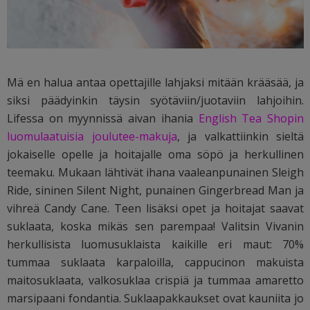
Mä en halua antaa opettajille lahjaksi mitään krääsää, ja
siksi päädyinkin täysin syötäviin/juotaviin lahjoihin.
Lifessa on myynnissä aivan ihania
English Tea Shopin
luomulaatuisia joulutee-makuja
, ja valkattiinkin sieltä
jokaiselle opelle ja hoitajalle oma söpö ja herkullinen
teemaku. Mukaan lähtivät ihana vaaleanpunainen Sleigh
Ride, sininen Silent Night, punainen Gingerbread Man ja
vihreä Candy Cane. Teen lisäksi opet ja hoitajat saavat
suklaata, koska mikäs sen parempaa! Valitsin Vivanin
herkullisista luomusuklaista kaikille eri maut: 70%
tummaa suklaata karpaloilla, cappucinon makuista
maitosuklaata, valkosuklaa crispiä ja tummaa amaretto
marsipaani fondantia. Suklaapakkaukset ovat kauniita jo