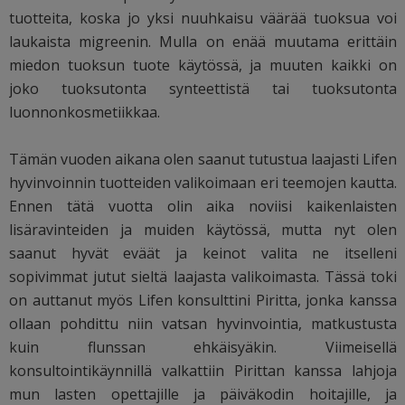
tuotteita, koska jo yksi nuuhkaisu väärää tuoksua voi
laukaista migreenin. Mulla on enää muutama erittäin
miedon tuoksun tuote käytössä, ja muuten kaikki on
joko tuoksutonta synteettistä tai tuoksutonta
luonnonkosmetiikkaa.
Tämän vuoden aikana olen saanut tutustua laajasti Lifen
hyvinvoinnin tuotteiden valikoimaan eri teemojen kautta.
Ennen tätä vuotta olin aika noviisi kaikenlaisten
lisäravinteiden ja muiden käytössä, mutta nyt olen
saanut hyvät eväät ja keinot valita ne itselleni
sopivimmat jutut sieltä laajasta valikoimasta. Tässä toki
on auttanut myös Lifen konsulttini Piritta, jonka kanssa
ollaan pohdittu niin vatsan hyvinvointia, matkustusta
kuin flunssan ehkäisyäkin. Viimeisellä
konsultointikäynnillä valkattiin Pirittan kanssa lahjoja
mun lasten opettajille ja päiväkodin hoitajille, ja