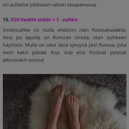
on auttanut pitämään vatsan tasapainossa.
10.
SOS Health sinkki + C -suihke
Sinkkisuihke on mulla ehdoton näin flunssakaudella.
Aina jos lapsilla on flunssan oireita, otan suihkeen
käyttöön. Mulla on ollut tänä syksynä yksi flunssa, joka
kesti kaksi päivää. Kop, kop että flunssat pysyvät
jatkossakin poissa!