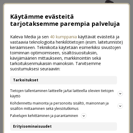
Käytämme evästeitä
tarjotaksemme parempia palveluja
Kaleva Media ja sen
40 kumppania
käyttävät evästeitä ja
vastaavia teknologioita henkilötietojen (esim. laitetunniste)
keräämiseen. Tekniikoita käytetään esimerkiksi sivustojen
toiminnan optimoimiseen, sisältösuosituksiin,
kävijämäärien mittaukseen, markkinointiin sekä
Parhaat lahjat koulun ja päiväkodin
tarkoituksenmukaisiin mainoksiin. Tarvitsemme
3
suostumuksesi seuraaviin:
opettajille
Tarkoitukset
04.12.2018
Tietojen tallentaminen laitteelle ja/tai laitteella olevien tietojen
käyttö
Postaus on tehty kaupallisessa yhteistyössä
Lifen
Kohdennettu mainonta ja personoitu sisältö, mainonnan ja
kanssa ja on osa vuottani Lifen brändilähettiläänä.
sisällön mittaaminen sekä yleisötutkimus
Palvelujen kehittäminen ja parantaminen
Viimeistä viedään! Musta tuntuu, että ihan vasta kirjoitin
Erityisominaisuudet
postausta otsikolla ”Hyvinvoinnin tavoitteet vuodelle