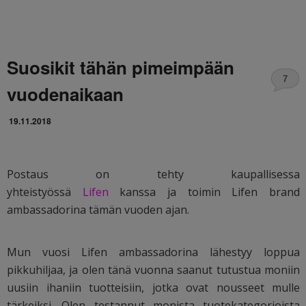
Suosikit tähän pimeimpään
7
vuodenaikaan
19.11.2018
Postaus on tehty kaupallisessa
yhteistyössä
Lifen
kanssa ja toimin Lifen brand
ambassadorina tämän vuoden ajan.
Mun vuosi Lifen ambassadorina lähestyy loppua
pikkuhiljaa, ja olen tänä vuonna saanut tutustua moniin
uusiin ihaniin tuotteisiin, jotka ovat nousseet mulle
tärkeiksi. Olen testannut monista tuotekategorioista