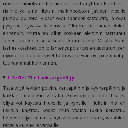
ripsille risiiniöljyä. Olen siitä asti levittänyt tätä Puhdas+ -
risiiniöljyä aina iltaisin meikinpoiston jälkeen ripsille
pumpulipuikolla. Ripset ovat saaneet kosteutta, ja ovat
pysyneet hyvässä kunnossa. Olin kuullut tämän vinkin
ennenkin, mutta en ollut koskaan aiemmin tarttunut
siihen, vaikka olisi selkeästi kannattanut! Vaikka Yumi
lashes -käsittely on jo lähtenyt pois ripsien uusiutumisen
myötä, mun omat ripset tuntuvat olevan nyt pidemmät ja
tuuheammat kuin ennen.
5.
Life Get The Look -arganöljy
Tätä öljyä levitän polviin, kantapäihin ja kyynärpäihin, ja
kaikkiin muihinkin vartalon kuivimpiin kohtiin. Lisäksi
öljyä voi käyttää hiuksille ja kynsille. Hiuksiin mä en
uskalla käyttää, koska mun vaalea tukka kellastuu
helposti öljyistä, mutta kynsille tämä on ihana, varsinkin
talvella kuivuville varpaille.