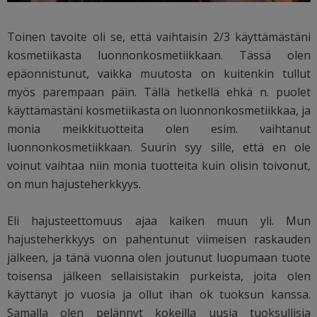
Toinen tavoite oli se, että vaihtaisin 2/3 käyttämästäni
kosmetiikasta luonnonkosmetiikkaan. Tässä olen
epäonnistunut, vaikka muutosta on kuitenkin tullut
myös parempaan päin. Tällä hetkellä ehkä n. puolet
käyttämästäni kosmetiikasta on luonnonkosmetiikkaa, ja
monia meikkituotteita olen esim. vaihtanut
luonnonkosmetiikkaan. Suurin syy sille, että en ole
voinut vaihtaa niin monia tuotteita kuin olisin toivonut,
on mun hajusteherkkyys.
Eli hajusteettomuus ajaa kaiken muun yli. Mun
hajusteherkkyys on pahentunut viimeisen raskauden
jälkeen, ja tänä vuonna olen joutunut luopumaan tuote
toisensa jälkeen sellaisistakin purkeista, joita olen
käyttänyt jo vuosia ja ollut ihan ok tuoksun kanssa.
Samalla olen pelännyt kokeilla uusia tuoksullisia