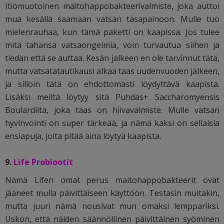
Itiömuotoinen maitohappobakteerivalmiste, joka auttoi
mua kesällä saamaan vatsan tasapainoon. Mulle tuo
mielenrauhaa, kun tämä paketti on kaapissa. Jos tulee
mitä tahansa vatsaongelmia, voin turvautua siihen ja
tiedän että se auttaa. Kesän jälkeen en ole tarvinnut tätä,
mutta vatsatatautikausi alkaa taas uudenvuoden jälkeen,
ja silloin tätä on ehdottomasti löydyttävä kaapista.
Lisäksi meiltä löytyy sitä Puhdas+ Saccharomyensis
Boulardiita, joka taas on hiivavalmiste. Mulle vatsan
hyvinvointi on super tärkeää, ja nämä kaksi on sellaisia
ensiapuja, joita pitää aina löytyä kaapista.
9.
Life Probiootit
Nämä Lifen omat perus maitohappobakteerit ovat
jääneet mulla päivittäiseen käyttöön. Testasin muitakin,
mutta juuri nämä nousivat mun omaksi lemppariksi.
Uskon, että näiden säännöllinen päivittäinen syöminen