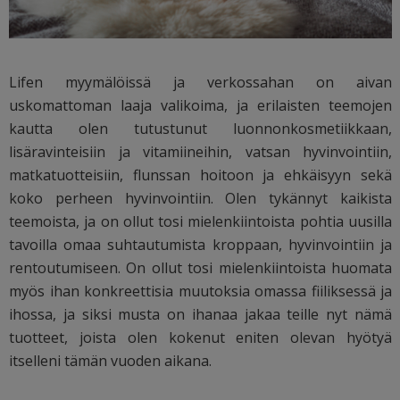
Lifen myymälöissä ja verkossahan on aivan
uskomattoman laaja valikoima, ja erilaisten teemojen
kautta olen tutustunut luonnonkosmetiikkaan,
lisäravinteisiin ja vitamiineihin, vatsan hyvinvointiin,
matkatuotteisiin, flunssan hoitoon ja ehkäisyyn sekä
koko perheen hyvinvointiin. Olen tykännyt kaikista
teemoista, ja on ollut tosi mielenkiintoista pohtia uusilla
tavoilla omaa suhtautumista kroppaan, hyvinvointiin ja
rentoutumiseen. On ollut tosi mielenkiintoista huomata
myös ihan konkreettisia muutoksia omassa fiiliksessä ja
ihossa, ja siksi musta on ihanaa jakaa teille nyt nämä
tuotteet, joista olen kokenut eniten olevan hyötyä
itselleni tämän vuoden aikana.