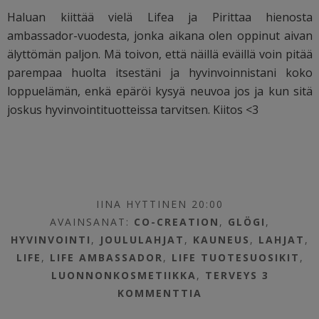
Haluan kiittää vielä Lifea ja Pirittaa hienosta
ambassador-vuodesta, jonka aikana olen oppinut aivan
älyttömän paljon. Mä toivon, että näillä eväillä voin pitää
parempaa huolta itsestäni ja hyvinvoinnistani koko
loppuelämän, enkä epäröi kysyä neuvoa jos ja kun sitä
joskus hyvinvointituotteissa tarvitsen. Kiitos <3
IINA HYTTINEN 20:00
AVAINSANAT:
CO-CREATION
,
GLÖGI
,
HYVINVOINTI
,
JOULULAHJAT
,
KAUNEUS
,
LAHJAT
,
LIFE
,
LIFE AMBASSADOR
,
LIFE TUOTESUOSIKIT
,
LUONNONKOSMETIIKKA
,
TERVEYS
3
KOMMENTTIA