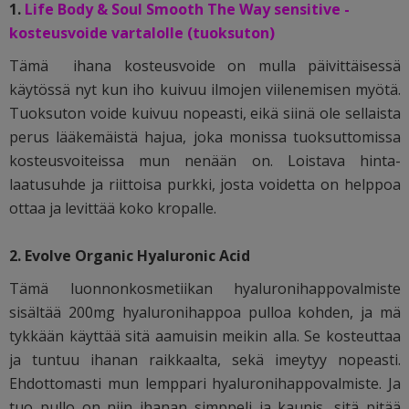
1.
Life Body & Soul Smooth The Way sensitive -
kosteusvoide vartalolle (tuoksuton)
Tämä ihana kosteusvoide on mulla päivittäisessä
käytössä nyt kun iho kuivuu ilmojen viilenemisen myötä.
Tuoksuton voide kuivuu nopeasti, eikä siinä ole sellaista
perus lääkemäistä hajua, joka monissa tuoksuttomissa
kosteusvoiteissa mun nenään on. Loistava hinta-
laatusuhde ja riittoisa purkki, josta voidetta on helppoa
ottaa ja levittää koko kropalle.
2. Evolve Organic Hyaluronic Acid
Tämä luonnonkosmetiikan hyaluronihappovalmiste
sisältää 200mg hyaluronihappoa pulloa kohden, ja mä
tykkään käyttää sitä aamuisin meikin alla. Se kosteuttaa
ja tuntuu ihanan raikkaalta, sekä imeytyy nopeasti.
Ehdottomasti mun lemppari hyaluronihappovalmiste. Ja
tuo pullo on niin ihanan simppeli ja kaunis, sitä pitää