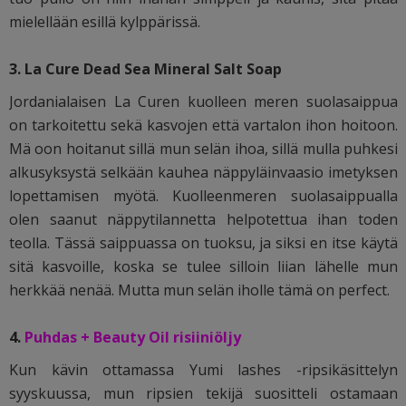
mielellään esillä kylppärissä.
3.
La Cure Dead Sea Mineral Salt Soap
Jordanialaisen La Curen kuolleen meren suolasaippua
on tarkoitettu sekä kasvojen että vartalon ihon hoitoon.
Mä oon hoitanut sillä mun selän ihoa, sillä mulla puhkesi
alkusyksystä selkään kauhea näppyläinvaasio imetyksen
lopettamisen myötä. Kuolleenmeren suolasaippualla
olen saanut näppytilannetta helpotettua ihan toden
teolla. Tässä saippuassa on tuoksu, ja siksi en itse käytä
sitä kasvoille, koska se tulee silloin liian lähelle mun
herkkää nenää. Mutta mun selän iholle tämä on perfect.
4.
Puhdas + Beauty Oil risiiniöljy
Kun kävin ottamassa Yumi lashes -ripsikäsittelyn
syyskuussa, mun ripsien tekijä suositteli ostamaan