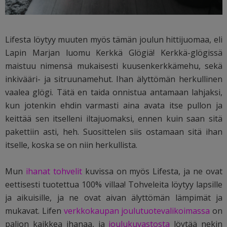
Lifesta löytyy muuten myös tämän joulun hittijuomaa, eli
Lapin Marjan luomu Kerkkä Glögiä! Kerkkä-glögissä
maistuu nimensä mukaisesti kuusenkerkkämehu, sekä
inkivääri- ja sitruunamehut. Ihan älyttömän herkullinen
vaalea glögi. Tätä en taida onnistua antamaan lahjaksi,
kun jotenkin ehdin varmasti aina avata itse pullon ja
keittää sen itselleni iltajuomaksi, ennen kuin saan sitä
pakettiin asti, heh. Suosittelen siis ostamaan sitä ihan
itselle, koska se on niin herkullista.
Mun
ihanat tohvelit
kuvissa on myös Lifesta, ja ne ovat
eettisesti tuotettua 100% villaa! Tohveleita löytyy lapsille
ja aikuisille, ja ne ovat aivan älyttömän lämpimät ja
mukavat. Lifen
verkkokaupan joulutuotevalikoimassa
on
paljon kaikkea ihanaa, ja
joulukuvastosta
löytää nekin