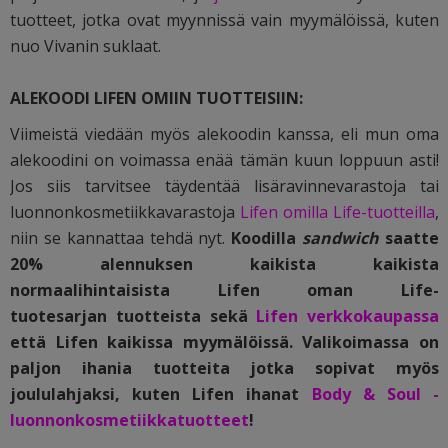
tuotteet, jotka ovat myynnissä vain myymälöissä, kuten
nuo Vivanin suklaat.
ALEKOODI LIFEN OMIIN TUOTTEISIIN:
Viimeistä viedään myös alekoodin kanssa, eli mun oma
alekoodini on voimassa enää tämän kuun loppuun asti!
Jos siis tarvitsee täydentää lisäravinnevarastoja tai
luonnonkosmetiikkavarastoja
Lifen omilla Life-tuotteilla
,
niin se kannattaa tehdä nyt.
Koodilla
sandwich
saatte
20% alennuksen kaikista kaikista
normaalihintaisista Lifen oman Life-
tuotesarjan tuotteista sekä
Lifen verkkokaupassa
että Lifen kaikissa myymälöissä. Valikoimassa on
paljon ihania tuotteita jotka sopivat myös
joululahjaksi, kuten Lifen ihanat
Body & Soul -
luonnonkosmetiikkatuotteet
!