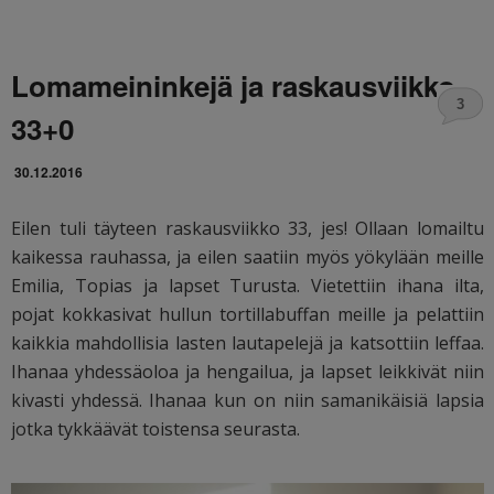
Lomameininkejä ja raskausviikko
3
33+0
30.12.2016
Eilen tuli täyteen raskausviikko 33, jes! Ollaan lomailtu
kaikessa rauhassa, ja eilen saatiin myös yökylään meille
Emilia, Topias ja lapset Turusta. Vietettiin ihana ilta,
pojat kokkasivat hullun tortillabuffan meille ja pelattiin
kaikkia mahdollisia lasten lautapelejä ja katsottiin leffaa.
Ihanaa yhdessäoloa ja hengailua, ja lapset leikkivät niin
kivasti yhdessä. Ihanaa kun on niin samanikäisiä lapsia
jotka tykkäävät toistensa seurasta.