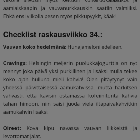
aamiaiskaapin ja vauvanurkkauskin saatiin valmiiksi.
Ehkä ensi viikolla pesen myös pikkupyykit, kääk!
Checklist raskausviikko 34.:
Vauvan koko hedelmänä:
Hunajameloni edelleen.
Cravings:
Helsingin meijerin puolukkajogurttia on nyt
mennyt joka päivä yksi purkillinen ja lisäksi mulla tekee
koko ajan hulluna mieli kahvia! Olen pitäytynyt vain
yhdessä päivittäisessä aamukahvissa, mutta harkitsen
vahvasti, että kävisin ostamassa kofeiinitonta kahvia
tähän himoon, niin saisi juoda vielä iltapäiväkahvitkin
aamukahvin lisäksi.
Oireet:
Kova kipu navassa vauvan liikkeistä ja
levottomat jalat.