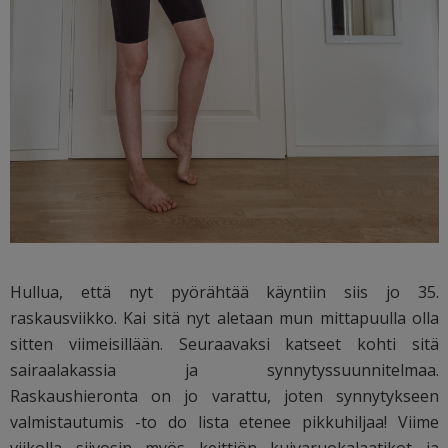
Hullua, että nyt pyörähtää käyntiin siis jo 35.
raskausviikko. Kai sitä nyt aletaan mun mittapuulla olla
sitten viimeisillään. Seuraavaksi katseet kohti sitä
sairaalakassia ja synnytyssuunnitelmaa.
Raskaushieronta on jo varattu, joten synnytykseen
valmistautumis -to do lista etenee pikkuhiljaa! Viime
viikolla siivosin myös keittiön kuivaruokalaatikot ja