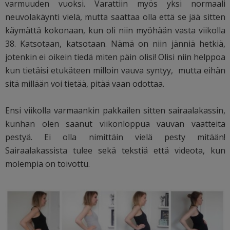
varmuuden vuoksi. Varattiin myös yksi normaali
neuvolakäynti vielä, mutta saattaa olla että se jää sitten
käymättä kokonaan, kun oli niin myöhään vasta viikolla
38. Katsotaan, katsotaan. Nämä on niin jänniä hetkiä,
jotenkin ei oikein tiedä miten päin olisi! Olisi niin helppoa
kun tietäisi etukäteen milloin vauva syntyy, mutta eihän
sitä millään voi tietää, pitää vaan odottaa.
Ensi viikolla varmaankin pakkailen sitten sairaalakassin,
kunhan olen saanut viikonloppua vauvan vaatteita
pestyä. Ei olla nimittäin vielä pesty mitään!
Sairaalakassista tulee sekä tekstiä että videota, kun
molempia on toivottu.