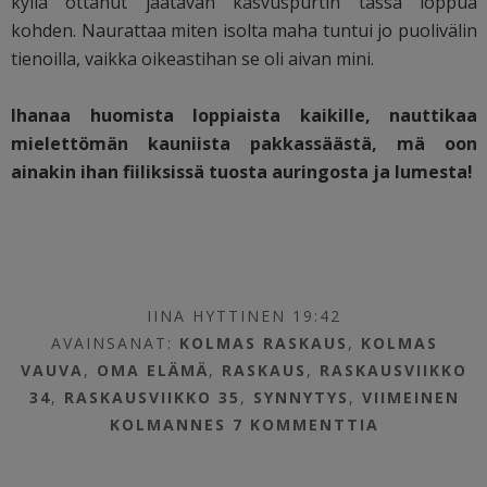
kyllä ottanut jäätävän kasvuspurtin tässä loppua
kohden. Naurattaa miten isolta maha tuntui jo puolivälin
tienoilla, vaikka oikeastihan se oli aivan mini.
Ihanaa huomista loppiaista kaikille, nauttikaa
mielettömän kauniista pakkassäästä, mä oon
ainakin ihan fiiliksissä tuosta auringosta ja lumesta!
IINA HYTTINEN 19:42
AVAINSANAT:
KOLMAS RASKAUS
,
KOLMAS
VAUVA
,
OMA ELÄMÄ
,
RASKAUS
,
RASKAUSVIIKKO
34
,
RASKAUSVIIKKO 35
,
SYNNYTYS
,
VIIMEINEN
KOLMANNES
7 KOMMENTTIA