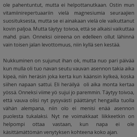
ole pahentuntut, mutta ei helpottanutkaan. Ostin mun
vitamiinirepertuaariin vielä magnesiumia seuraajien
suosituksesta, mutta se ei ainakaan vielä ole vaikuttanut
kovin paljoa. Mutta täytyy toivoa, että se alkaisi vaikuttaa
mahd. pian. Onneksi oireena on edelleen ollut lähinnä
vain toisen jalan levottomuus, niin kyllä sen kestää.
Nukkuminen on sujunut ihan ok, mutta nuo pari päivää
kun mulla oli tuo navan seutu vauvan asennon takia aika
kipeä, niin heräsin joka kerta kun käänsin kylkeä, koska
siihen napaan sattui. Eli heräilyä oli aika monta kertaa
yössä. Onneksi viime yö sujui jo paremmin. Täytyy toivoa,
että vauva olisi nyt pysyvästi päättänyt hengailla tuolla
vähän alempana, niin olo ei menisi enää asennon
puolesta tukalaksi. Nyt ne voimakkaat liikkeetkin on
helpompi ottaa vastaan, kun napa ei ole
käsittämättömän venytyksen kohteena koko ajan.