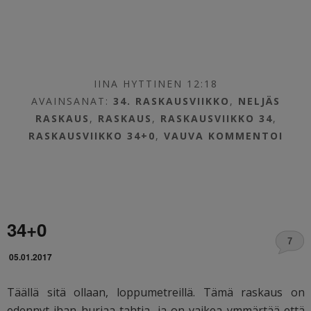
IINA HYTTINEN 12:18
AVAINSANAT:
34. RASKAUSVIIKKO
,
NELJÄS
RASKAUS
,
RASKAUS
,
RASKAUSVIIKKO 34
,
RASKAUSVIIKKO 34+0
,
VAUVA
KOMMENTOI
34+0
7
05.01.2017
Täällä sitä ollaan, loppumetreillä. Tämä raskaus on
edennyt ihan hurjaa tahtia, ja on vaikea ymmärtää että