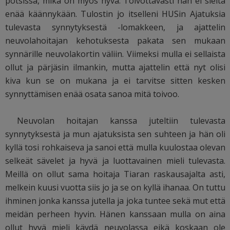
pötsissä, mikä on myös hyvä. Toivottavasti hän ei sieltä
enää käännykään. Tulostin jo itselleni HUSin Ajatuksia
tulevasta synnytyksestä -lomakkeen, ja ajattelin
neuvolahoitajan kehotuksesta pakata sen mukaan
synnärille neuvolakortin väliin. Viimeksi mulla ei sellaista
ollut ja pärjäsin ilmankin, mutta ajattelin että nyt olisi
kiva kun se on mukana ja ei tarvitse sitten kesken
synnyttämisen enää osata sanoa mitä toivoo.
Neuvolan hoitajan kanssa juteltiin tulevasta
synnytyksestä ja mun ajatuksista sen suhteen ja hän oli
kyllä tosi rohkaiseva ja sanoi että mulla kuulostaa olevan
selkeät sävelet ja hyvä ja luottavainen mieli tulevasta.
Meillä on ollut sama hoitaja Tiaran raskausajalta asti,
melkein kuusi vuotta siis jo ja se on kyllä ihanaa. On tuttu
ihminen jonka kanssa jutella ja joka tuntee sekä mut että
meidän perheen hyvin. Hänen kanssaan mulla on aina
ollut hyvä mieli käydä neuvolassa eikä koskaan ole