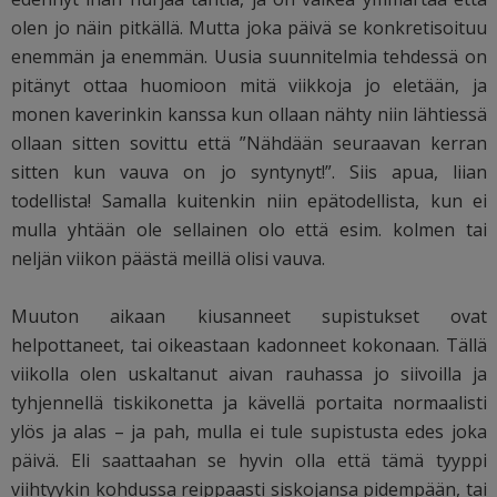
olen jo näin pitkällä. Mutta joka päivä se konkretisoituu
enemmän ja enemmän. Uusia suunnitelmia tehdessä on
pitänyt ottaa huomioon mitä viikkoja jo eletään, ja
monen kaverinkin kanssa kun ollaan nähty niin lähtiessä
ollaan sitten sovittu että ”Nähdään seuraavan kerran
sitten kun vauva on jo syntynyt!”. Siis apua, liian
todellista! Samalla kuitenkin niin epätodellista, kun ei
mulla yhtään ole sellainen olo että esim. kolmen tai
neljän viikon päästä meillä olisi vauva.
Muuton aikaan kiusanneet supistukset ovat
helpottaneet, tai oikeastaan kadonneet kokonaan. Tällä
viikolla olen uskaltanut aivan rauhassa jo siivoilla ja
tyhjennellä tiskikonetta ja kävellä portaita normaalisti
ylös ja alas – ja pah, mulla ei tule supistusta edes joka
päivä. Eli saattaahan se hyvin olla että tämä tyyppi
viihtyykin kohdussa reippaasti siskojansa pidempään, tai