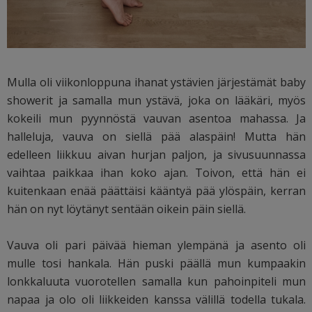
Mulla oli viikonloppuna ihanat ystävien järjestämät baby
showerit ja samalla mun ystävä, joka on lääkäri, myös
kokeili mun pyynnöstä vauvan asentoa mahassa. Ja
halleluja, vauva on siellä pää alaspäin! Mutta hän
edelleen liikkuu aivan hurjan paljon, ja sivusuunnassa
vaihtaa paikkaa ihan koko ajan. Toivon, että hän ei
kuitenkaan enää päättäisi kääntyä pää ylöspäin, kerran
hän on nyt löytänyt sentään oikein päin siellä.
Vauva oli pari päivää hieman ylempänä ja asento oli
mulle tosi hankala. Hän puski päällä mun kumpaakin
lonkkaluuta vuorotellen samalla kun pahoinpiteli mun
napaa ja olo oli liikkeiden kanssa välillä todella tukala.