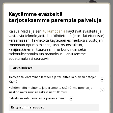
Käytämme evästeitä
tarjotaksemme parempia palveluja
Kaleva Media ja sen
40 kumppania
käyttävät evästeitä ja
vastaavia teknologioita henkilötietojen (esim. laitetunniste)
keräämiseen. Tekniikoita käytetään esimerkiksi sivustojen
toiminnan optimoimiseen, sisältösuosituksiin,
kävijämäärien mittaukseen, markkinointiin sekä
Raskausviikko 34. (33+0-33+6)
tarkoituksenmukaisiin mainoksiin. Tarvitsemme
0
suostumuksesi seuraaviin:
27.07.2021
Tarkoitukset
Enää kolme viikkoa siihen, että vauva on täysiaikainen! Ja
Tietojen tallentaminen laitteelle ja/tai laitteella olevien tietojen
ihan hullua, että vain 13 päivää siihen, että vauva on
käyttö
saman ikäinen kuin meidän esikoinen syntyessään. Kyllä
Kohdennettu mainonta ja personoitu sisältö, mainonnan ja
sisällön mittaaminen sekä yleisötutkimus
tässä viikot käy vähiin. Mutta supistuksia mulla ei
Palvelujen kehittäminen ja parantaminen
edelleenkään ole hirveästi, joten voihan se olla, että
oikeasti tämä raskaus kestää jopa laskettuun aikaan
Erityisominaisuudet