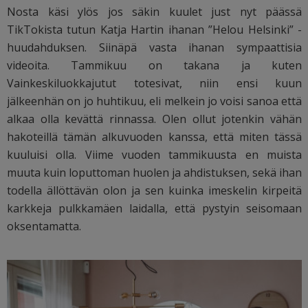
Nosta käsi ylös jos säkin kuulet just nyt päässä
TikTokista tutun Katja Hartin ihanan ”Helou Helsinki” -
huudahduksen. Siinäpä vasta ihanan sympaattisia
videoita. Tammikuu on takana ja kuten
Vainkeskiluokkajutut totesivat, niin ensi kuun
jälkeenhän on jo huhtikuu, eli melkein jo voisi sanoa että
alkaa olla kevättä rinnassa. Olen ollut jotenkin vähän
hakoteillä tämän alkuvuoden kanssa, että miten tässä
kuuluisi olla. Viime vuoden tammikuusta en muista
muuta kuin loputtoman huolen ja ahdistuksen, sekä ihan
todella ällöttävän olon ja sen kuinka imeskelin kirpeitä
karkkeja pulkkamäen laidalla, että pystyin seisomaan
oksentamatta.