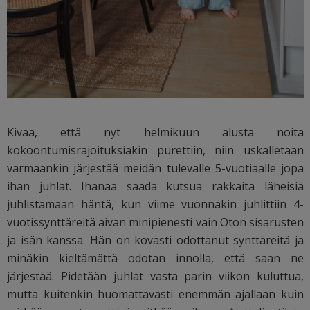
Kivaa, että nyt helmikuun alusta noita
kokoontumisrajoituksiakin purettiin, niin uskalletaan
varmaankin järjestää meidän tulevalle 5-vuotiaalle jopa
ihan juhlat. Ihanaa saada kutsua rakkaita läheisiä
juhlistamaan häntä, kun viime vuonnakin juhlittiin 4-
vuotissynttäreitä aivan minipienesti vain Oton sisarusten
ja isän kanssa. Hän on kovasti odottanut synttäreitä ja
minäkin kieltämättä odotan innolla, että saan ne
järjestää. Pidetään juhlat vasta parin viikon kuluttua,
mutta kuitenkin huomattavasti enemmän ajallaan kuin