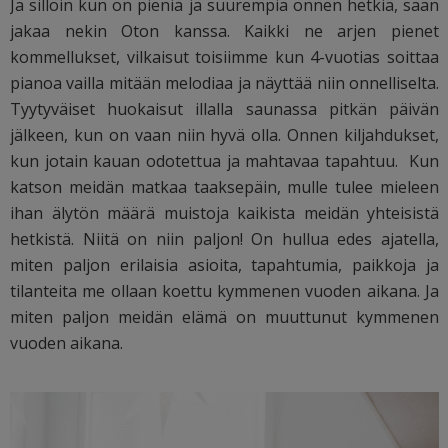
Ja silloin kun on pieniä ja suurempia onnen hetkiä, saan
jakaa nekin Oton kanssa. Kaikki ne arjen pienet
kommellukset, vilkaisut toisiimme kun 4-vuotias soittaa
pianoa vailla mitään melodiaa ja näyttää niin onnelliselta.
Tyytyväiset huokaisut illalla saunassa pitkän päivän
jälkeen, kun on vaan niin hyvä olla. Onnen kiljahdukset,
kun jotain kauan odotettua ja mahtavaa tapahtuu. Kun
katson meidän matkaa taaksepäin, mulle tulee mieleen
ihan älytön määrä muistoja kaikista meidän yhteisistä
hetkistä. Niitä on niin paljon! On hullua edes ajatella,
miten paljon erilaisia asioita, tapahtumia, paikkoja ja
tilanteita me ollaan koettu kymmenen vuoden aikana. Ja
miten paljon meidän elämä on muuttunut kymmenen
vuoden aikana.