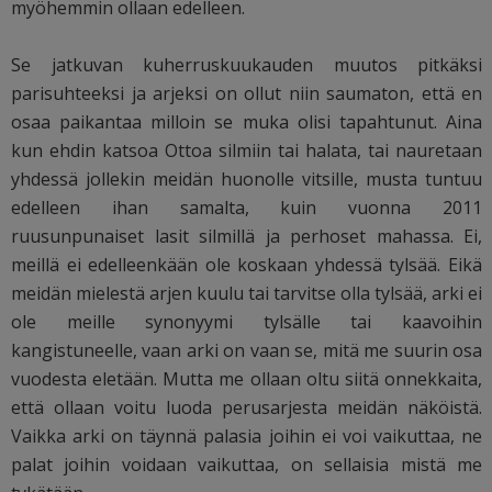
myöhemmin ollaan edelleen.
Se jatkuvan kuherruskuukauden muutos pitkäksi
parisuhteeksi ja arjeksi on ollut niin saumaton, että en
osaa paikantaa milloin se muka olisi tapahtunut. Aina
kun ehdin katsoa Ottoa silmiin tai halata, tai nauretaan
yhdessä jollekin meidän huonolle vitsille, musta tuntuu
edelleen ihan samalta, kuin vuonna 2011
ruusunpunaiset lasit silmillä ja perhoset mahassa. Ei,
meillä ei edelleenkään ole koskaan yhdessä tylsää. Eikä
meidän mielestä arjen kuulu tai tarvitse olla tylsää, arki ei
ole meille synonyymi tylsälle tai kaavoihin
kangistuneelle, vaan arki on vaan se, mitä me suurin osa
vuodesta eletään. Mutta me ollaan oltu siitä onnekkaita,
että ollaan voitu luoda perusarjesta meidän näköistä.
Vaikka arki on täynnä palasia joihin ei voi vaikuttaa, ne
palat joihin voidaan vaikuttaa, on sellaisia mistä me