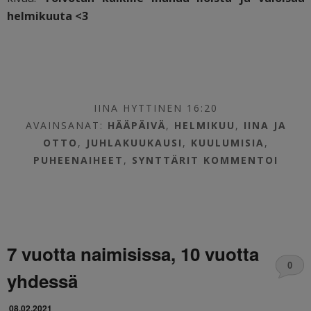
helmikuuta <3
IINA HYTTINEN 16:20
AVAINSANAT:
HÄÄPÄIVÄ
,
HELMIKUU
,
IINA JA
OTTO
,
JUHLAKUUKAUSI
,
KUULUMISIA
,
PUHEENAIHEET
,
SYNTTÄRIT
KOMMENTOI
7 vuotta naimisissa, 10 vuotta
0
yhdessä
08.02.2021