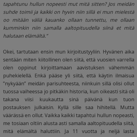
tapahtunu hullun nopeesti mut mitä sitten? Jos meidän
suhde toimii ja kaikki on hyvin niin sillä ei mun mielestä
oo mitään väliä kauanko ollaan tunnettu, me ollaan
kumminkin niin samalla aaltopituudella siinä et mitä
halutaan elämältä.”
Okei, tartutaan ensin mun kirjoitustyyliin. Hyvänen aika
sentään miten kiitollinen olen siitä, että vuosien varrella
olen oppinut kirjoittamaan aavistuksen vähemmän
puhekielellä. Enkä pääse yli siitä, että käytin ilmaisua
”nykyään” meidän parisuhteesta, niinkuin sillä olisi ollut
tuossa vaiheessa jo pitkäkin historia, kun oikeasti sitä oli
takana viisi kuukautta sinä päivänä kun tuon
postauksen julkaisin. Kyllä sille saa hihitellä. Mutta
väärässä en ollut. Vaikka kaikki tapahtui hullun nopeasti,
me tosiaan oltiin alusta asti samalla aaltopituudella siitä,
mitä elämältä haluttiin. Ja 11 vuotta ja neljä lasta