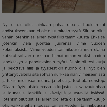
Nyt ei ole ollut lainkaan pahaa oloa ja huoleen tai
ahdistukseenkaan ei ole ollut mitään syytä. Silti on ollut
vähän jotenkin sellainen tylsä fiilis tammikuusta. Ehkä se
jotenkin vielä juontaa juurensa viime vuoden
kokemuksista. Viime vuoden tammikuussa mun elämä
kutistui sohvan nurkkaan hematooman vuoksi saadun
lepokäskyn ja pahoinvoinnin myötä. Silloin oli tosi kurja
ja pelottava fiilis ja fyysisestikin huono olla. Nyt olen
yrittänyt vältellä sitä sohvan nurkkaa ihan viimeiseen asti
ja tekisi mieli vaan mennä ja tehdä ja touhuta nonstop.
Ollaan käyty luistelemassa ja kirjastossa, vauvauinnissa
ja lounaalla, lenkillä ja kävelyillä ja ystävillä kylässä.
Jotenkin ollut silti sellainen olo, että olisipa tammikuu jo
ohi, vaikka eihän tuossa tämän vuoden tammikuussa