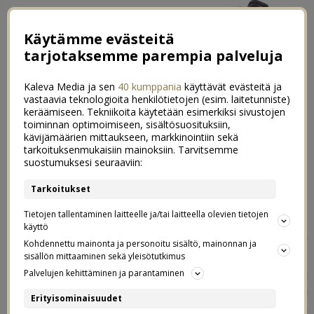
Käytämme evästeitä
tarjotaksemme parempia palveluja
Kaleva Media ja sen
40 kumppania
käyttävät evästeitä ja
vastaavia teknologioita henkilötietojen (esim. laitetunniste)
keräämiseen. Tekniikoita käytetään esimerkiksi sivustojen
toiminnan optimoimiseen, sisältösuosituksiin,
kävijämäärien mittaukseen, markkinointiin sekä
11 vuotta yhdessä, 8 vuotta
tarkoituksenmukaisiin mainoksiin. Tarvitsemme
0
suostumuksesi seuraaviin:
naimisissa
Tarkoitukset
10.02.2022
Tietojen tallentaminen laitteelle ja/tai laitteella olevien tietojen
käyttö
Meillä tuli tällä viikolla tällaiset numerot täyteen ja aika
Kohdennettu mainonta ja personoitu sisältö, mainonnan ja
hullulta – ja hullun ihanalta – se tuntuu. Pitäessämme
sisällön mittaaminen sekä yleisötutkimus
parisuhde Q&A:ta Instagram storyssa viime viikolla Oton
Palvelujen kehittäminen ja parantaminen
kanssa satuin törmäämään vanhaan postaukseen, jonka
Erityisominaisuudet
olin kirjoittanut tänne blogiin kesällä 2011. Se oli niin