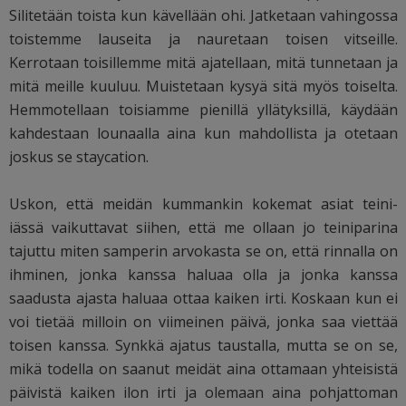
Silitetään toista kun kävellään ohi. Jatketaan vahingossa
toistemme lauseita ja nauretaan toisen vitseille.
Kerrotaan toisillemme mitä ajatellaan, mitä tunnetaan ja
mitä meille kuuluu. Muistetaan kysyä sitä myös toiselta.
Hemmotellaan toisiamme pienillä yllätyksillä, käydään
kahdestaan lounaalla aina kun mahdollista ja otetaan
joskus se staycation.
Uskon, että meidän kummankin kokemat asiat teini-
iässä vaikuttavat siihen, että me ollaan jo teiniparina
tajuttu miten samperin arvokasta se on, että rinnalla on
ihminen, jonka kanssa haluaa olla ja jonka kanssa
saadusta ajasta haluaa ottaa kaiken irti. Koskaan kun ei
voi tietää milloin on viimeinen päivä, jonka saa viettää
toisen kanssa. Synkkä ajatus taustalla, mutta se on se,
mikä todella on saanut meidät aina ottamaan yhteisistä
päivistä kaiken ilon irti ja olemaan aina pohjattoman