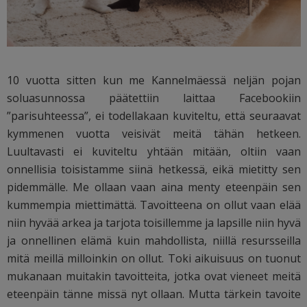
10 vuotta sitten kun me Kannelmäessä neljän pojan
soluasunnossa päätettiin laittaa Facebookiin
”parisuhteessa”, ei todellakaan kuviteltu, että seuraavat
kymmenen vuotta veisivät meitä tähän hetkeen.
Luultavasti ei kuviteltu yhtään mitään, oltiin vaan
onnellisia toisistamme siinä hetkessä, eikä mietitty sen
pidemmälle. Me ollaan vaan aina menty eteenpäin sen
kummempia miettimättä. Tavoitteena on ollut vaan elää
niin hyvää arkea ja tarjota toisillemme ja lapsille niin hyvä
ja onnellinen elämä kuin mahdollista, niillä resursseilla
mitä meillä milloinkin on ollut. Toki aikuisuus on tuonut
mukanaan muitakin tavoitteita, jotka ovat vieneet meitä
eteenpäin tänne missä nyt ollaan. Mutta tärkein tavoite