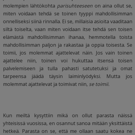
molempien lähtökohta
parisuhteeseen
on aina ollut se,
miten voidaan tehdä se toinen tyyppi mahdollisimman
onnelliseksi siinä rinnalla. Ei se, millaisia asioita vaaditaan
siltä toiselta, vaan miten voidaan itse tehdä sen toisen
elämästä mahdollisimman ihanaa, hemmotella toista
mahdollisimman paljon ja rakastaa ja oppia toisesta. Se
toimii, jos molemmat ajattelevat näin. Jos vain toinen
ajattelee niin, toinen voi hukuttaa itsensä toisen
palvelemiseen ja tulla pahasti satutetuksi ja omat
tarpeensa jäädä täysin laiminlyödyksi. Mutta jos
molemmat ajattelevat ja toimivat niin,
se toimii.
Kun meiltä kysyttiin mikä on ollut parasta näissä
yhteisissä vuosissa, en osannut sanoa mitään yksittäistä
hetkeä. Parasta on se, että me ollaan saatu kokea ne