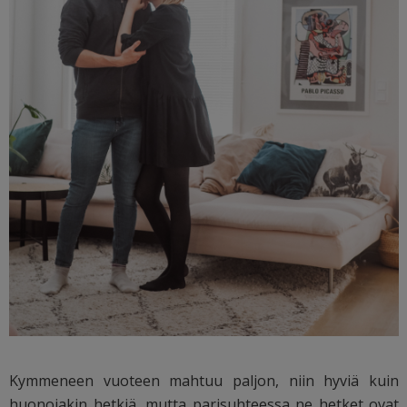
Kymmeneen vuoteen mahtuu paljon, niin hyviä kuin
huonojakin hetkiä, mutta parisuhteessa ne hetket ovat