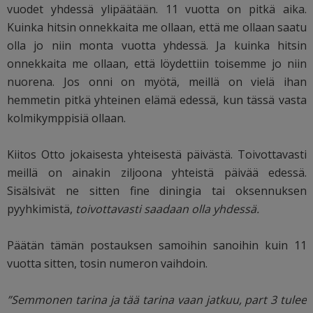
vuodet yhdessä ylipäätään. 11 vuotta on pitkä aika.
Kuinka hitsin onnekkaita me ollaan, että me ollaan saatu
olla jo niin monta vuotta yhdessä. Ja kuinka hitsin
onnekkaita me ollaan, että löydettiin toisemme jo niin
nuorena. Jos onni on myötä, meillä on vielä ihan
hemmetin pitkä yhteinen elämä edessä, kun tässä vasta
kolmikymppisiä ollaan.
Kiitos Otto jokaisesta yhteisestä päivästä. Toivottavasti
meillä on ainakin ziljoona yhteistä päivää edessä.
Sisälsivät ne sitten fine diningia tai oksennuksen
pyyhkimistä,
toivottavasti saadaan olla yhdessä.
Päätän tämän postauksen samoihin sanoihin kuin 11
vuotta sitten, tosin numeron vaihdoin.
”Semmonen tarina ja tää tarina vaan jatkuu, part 3 tulee