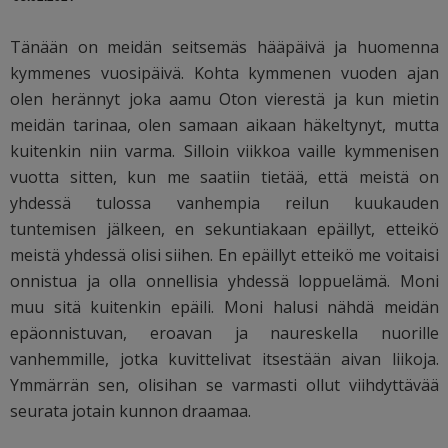
Tänään on meidän seitsemäs hääpäivä ja huomenna
kymmenes vuosipäivä. Kohta kymmenen vuoden ajan
olen herännyt joka aamu Oton vierestä ja kun mietin
meidän tarinaa, olen samaan aikaan häkeltynyt, mutta
kuitenkin niin varma. Silloin viikkoa vaille kymmenisen
vuotta sitten, kun me saatiin tietää, että meistä on
yhdessä tulossa vanhempia reilun kuukauden
tuntemisen jälkeen, en sekuntiakaan epäillyt, etteikö
meistä yhdessä olisi siihen. En epäillyt etteikö me voitaisi
onnistua ja olla onnellisia yhdessä loppuelämä. Moni
muu sitä kuitenkin epäili. Moni halusi nähdä meidän
epäonnistuvan, eroavan ja naureskella nuorille
vanhemmille, jotka kuvittelivat itsestään aivan liikoja.
Ymmärrän sen, olisihan se varmasti ollut viihdyttävää
seurata jotain kunnon draamaa.