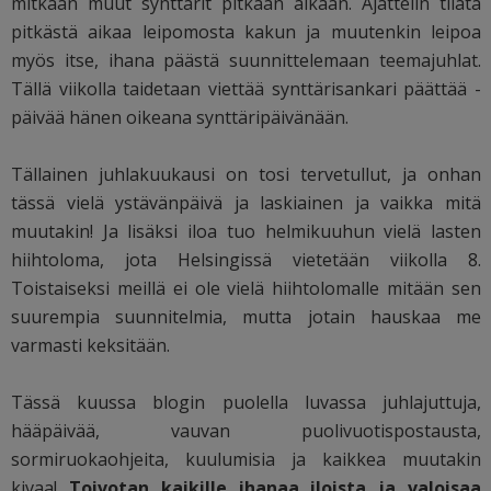
mitkään muut synttärit pitkään aikaan. Ajattelin tilata
pitkästä aikaa leipomosta kakun ja muutenkin leipoa
myös itse, ihana päästä suunnittelemaan teemajuhlat.
Tällä viikolla taidetaan viettää synttärisankari päättää -
päivää hänen oikeana synttäripäivänään.
Tällainen juhlakuukausi on tosi tervetullut, ja onhan
tässä vielä ystävänpäivä ja laskiainen ja vaikka mitä
muutakin! Ja lisäksi iloa tuo helmikuuhun vielä lasten
hiihtoloma, jota Helsingissä vietetään viikolla 8.
Toistaiseksi meillä ei ole vielä hiihtolomalle mitään sen
suurempia suunnitelmia, mutta jotain hauskaa me
varmasti keksitään.
Tässä kuussa blogin puolella luvassa juhlajuttuja,
hääpäivää, vauvan puolivuotispostausta,
sormiruokaohjeita, kuulumisia ja kaikkea muutakin
kivaa!
Toivotan kaikille ihanaa iloista ja valoisaa