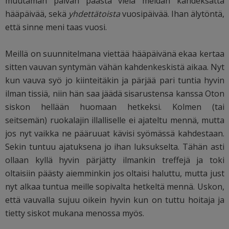
muutaman päivän päästä vielä meidän kahdeksatta
hääpäivää, sekä
yhdettätoista
vuosipäivää. Ihan älytöntä,
että sinne meni taas vuosi.
Meillä on suunnitelmana viettää hääpäivänä ekaa kertaa
sitten vauvan syntymän vähän kahdenkeskistä aikaa. Nyt
kun vauva syö jo kiinteitäkin ja pärjää pari tuntia hyvin
ilman tissiä, niin hän saa jäädä sisarustensa kanssa Oton
siskon hellään huomaan hetkeksi. Kolmen (tai
seitsemän) ruokalajin illalliselle ei ajateltu mennä, mutta
jos nyt vaikka ne pääruuat kävisi syömässä kahdestaan.
Sekin tuntuu ajatuksena jo ihan luksukselta. Tähän asti
ollaan kyllä hyvin pärjätty ilmankin treffejä ja toki
oltaisiin päästy aiemminkin jos oltaisi haluttu, mutta just
nyt alkaa tuntua meille sopivalta hetkeltä mennä. Uskon,
että vauvalla sujuu oikein hyvin kun on tuttu hoitaja ja
tietty siskot mukana menossa myös.