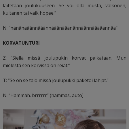
laitetaan joulukuuseen. Se voi olla musta, valkonen,
kultanen tai vaik hopee.”
N: ”nänänääännääännääänääänännäännääääännää”
KORVATUNTURI
Z: ”Siellä missä joulupukin korvat paikataan. Mun
mielestä sen korvissa on reiät.”
T: ”Se on se talo missä joulupukki paketoi lahjat.”
N: ”Hammah. brrrrrr” (hammas, auto)