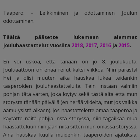
Taapero: – Leikkiminen ja odottaminen. Joulun
odottaminen.
Täältä pääsette lukemaan aiemmat
jouluhaastattelut vuosilta
2018
,
2017
,
2016
ja
2015
.
En voi uskoa, että tänään on jo 8. joulukuuta.
Jouluaattoon on enää reilut kaksi viikkoa. Niin parasta!
Hei ja olisi muuten aika hauskaa lukea teidänkin
taaperoiden jouluhaastatteluita. Tein instaan valmiin
pohjan tätä varten, joka löytyy sekä tästä alta että mun
storysta tänään päivällä (en herää viideltä, mut jos vaikka
aamu-ysistä alkaen). Jos haastattelette omaa taaperoa ja
käytätte näitä pohjia insta storyssa, niin tägäilkää mua
haastatteluun niin jaan niitä sitten mun omassa storyssa.
Aina hauskaa kuulla muidenkin taaperoiden ajatuksia.