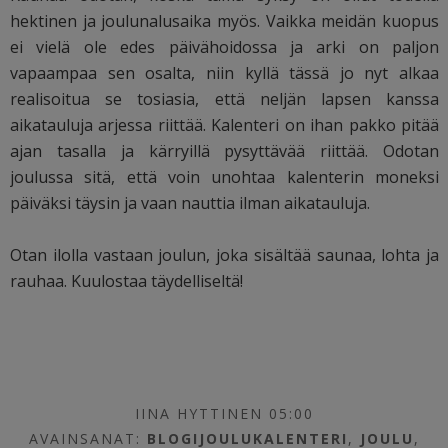
hektinen ja joulunalusaika myös. Vaikka meidän kuopus
ei vielä ole edes päivähoidossa ja arki on paljon
vapaampaa sen osalta, niin kyllä tässä jo nyt alkaa
realisoitua se tosiasia, että neljän lapsen kanssa
aikatauluja arjessa riittää. Kalenteri on ihan pakko pitää
ajan tasalla ja kärryillä pysyttävää riittää. Odotan
joulussa sitä, että voin unohtaa kalenterin moneksi
päiväksi täysin ja vaan nauttia ilman aikatauluja.
Otan ilolla vastaan joulun, joka sisältää saunaa, lohta ja
rauhaa. Kuulostaa täydelliseltä!
IINA HYTTINEN 05:00
AVAINSANAT:
BLOGIJOULUKALENTERI
,
JOULU
,