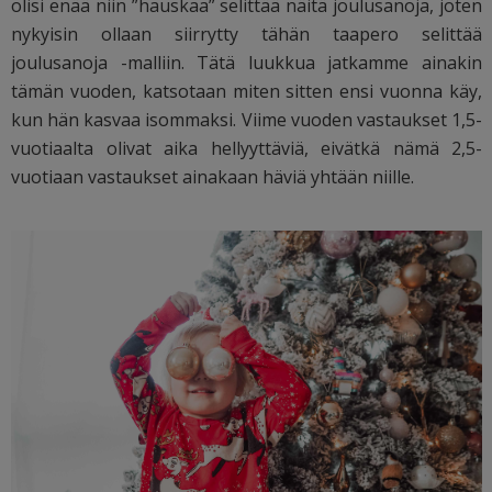
olisi enää niin ”hauskaa” selittää näitä joulusanoja, joten
nykyisin ollaan siirrytty tähän taapero selittää
joulusanoja -malliin. Tätä luukkua jatkamme ainakin
tämän vuoden, katsotaan miten sitten ensi vuonna käy,
kun hän kasvaa isommaksi. Viime vuoden vastaukset 1,5-
vuotiaalta olivat aika hellyyttäviä, eivätkä nämä 2,5-
vuotiaan vastaukset ainakaan häviä yhtään niille.