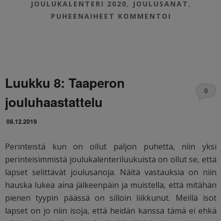
JOULUKALENTERI 2020
,
JOULUSANAT
,
PUHEENAIHEET
KOMMENTOI
Luukku 8: Taaperon
0
jouluhaastattelu
08.12.2019
Perinteistä kun on ollut paljon puhetta, niin yksi
perinteisimmistä joulukalenteriluukuista on ollut se, että
lapset selittävät joulusanoja. Näitä vastauksia on niin
hauska lukea aina jälkeenpäin ja muistella, että mitähän
pienen tyypin päässä on silloin liikkunut. Meillä isot
lapset on jo niin isoja, että heidän kanssa tämä ei ehkä