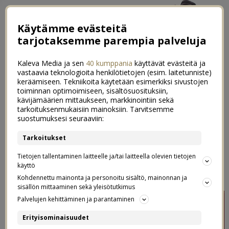
Käytämme evästeitä
tarjotaksemme parempia palveluja
Kaleva Media ja sen
40 kumppania
käyttävät evästeitä ja
vastaavia teknologioita henkilötietojen (esim. laitetunniste)
keräämiseen. Tekniikoita käytetään esimerkiksi sivustojen
toiminnan optimoimiseen, sisältösuosituksiin,
kävijämäärien mittaukseen, markkinointiin sekä
Luukku 9: Joulusanat – ekat kolme
tarkoituksenmukaisiin mainoksiin. Tarvitsemme
0
suostumuksesi seuraaviin:
sanaa jotka näet kertoo sun
Tarkoitukset
joulusta
Tietojen tallentaminen laitteelle ja/tai laitteella olevien tietojen
käyttö
09.12.2022
Kohdennettu mainonta ja personoitu sisältö, mainonnan ja
sisällön mittaaminen sekä yleisötutkimus
Palvelujen kehittäminen ja parantaminen
Erityisominaisuudet