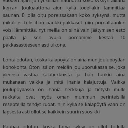
vuoden ajan. Ja nyt ollaan saunottu koko syksyn aikana
kerran. Jouluaattona aion kyllä todellakin lämmittää
saunan. Ei olla oltu poreissakaan koko syksynä, mutta
mikäli ei tule ihan paukkupakkaset niin porealtaankin
voisi lämmittää, nyt meillä on siinä vain jäätymisen esto
päällä ja sen avulla poreamme kestää 10
pakkasasteeseen asti ulkona.
Lohta odotan, koska kalapöytä on aina mun joulupöydän
kohokohta. Oton isä on meidän jouluporukassa se, joka
yleensä vastaa kalaherkuista ja hän tuokin aina
mukanaan vaikka ja mitä ihania kalajuttuja. Vaikka
joulupöydässä on ihania herkkuja ja tietysti mulle
rakkaita ovat myös oman mummun perinteisillä
resepteillä tehdyt ruoat, niin kyllä se kalapöytä vaan on
lapsesta asti ollut se kaikkein suurin suosikki.
Rauhaa odotan, koska tämä syksy on ollut todella