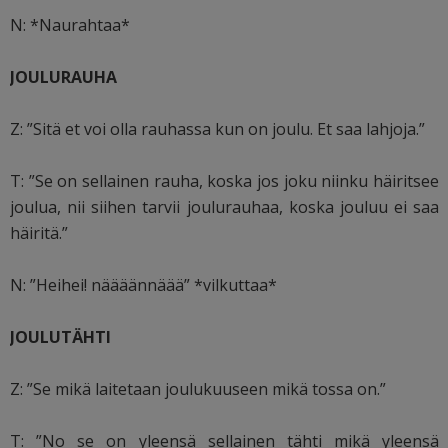
N: *Naurahtaa*
JOULURAUHA
Z: ”Sitä et voi olla rauhassa kun on joulu. Et saa lahjoja.”
T: ”Se on sellainen rauha, koska jos joku niinku häiritsee
joulua, nii siihen tarvii joulurauhaa, koska jouluu ei saa
häiritä.”
N: ”Heihei! näääännäää” *vilkuttaa*
JOULUTÄHTI
Z: ”Se mikä laitetaan joulukuuseen mikä tossa on.”
T: ”No se on yleensä sellainen tähti mikä yleensä