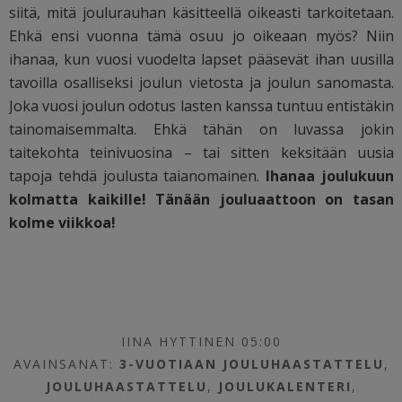
siitä, mitä joulurauhan käsitteellä oikeasti tarkoitetaan.
Ehkä ensi vuonna tämä osuu jo oikeaan myös? Niin
ihanaa, kun vuosi vuodelta lapset pääsevät ihan uusilla
tavoilla osalliseksi joulun vietosta ja joulun sanomasta.
Joka vuosi joulun odotus lasten kanssa tuntuu entistäkin
tainomaisemmalta. Ehkä tähän on luvassa jokin
taitekohta teinivuosina – tai sitten keksitään uusia
tapoja tehdä joulusta taianomainen.
Ihanaa joulukuun
kolmatta kaikille! Tänään jouluaattoon on tasan
kolme viikkoa!
IINA HYTTINEN 05:00
AVAINSANAT:
3-VUOTIAAN JOULUHAASTATTELU
,
JOULUHAASTATTELU
,
JOULUKALENTERI
,