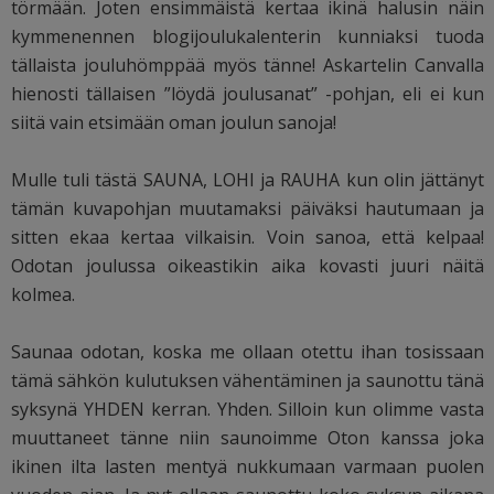
törmään. Joten ensimmäistä kertaa ikinä halusin näin
kymmenennen blogijoulukalenterin kunniaksi tuoda
tällaista jouluhömppää myös tänne! Askartelin Canvalla
hienosti tällaisen ”löydä joulusanat” -pohjan, eli ei kun
siitä vain etsimään oman joulun sanoja!
Mulle tuli tästä SAUNA, LOHI ja RAUHA kun olin jättänyt
tämän kuvapohjan muutamaksi päiväksi hautumaan ja
sitten ekaa kertaa vilkaisin. Voin sanoa, että kelpaa!
Odotan joulussa oikeastikin aika kovasti juuri näitä
kolmea.
Saunaa odotan, koska me ollaan otettu ihan tosissaan
tämä sähkön kulutuksen vähentäminen ja saunottu tänä
syksynä YHDEN kerran. Yhden. Silloin kun olimme vasta
muuttaneet tänne niin saunoimme Oton kanssa joka
ikinen ilta lasten mentyä nukkumaan varmaan puolen