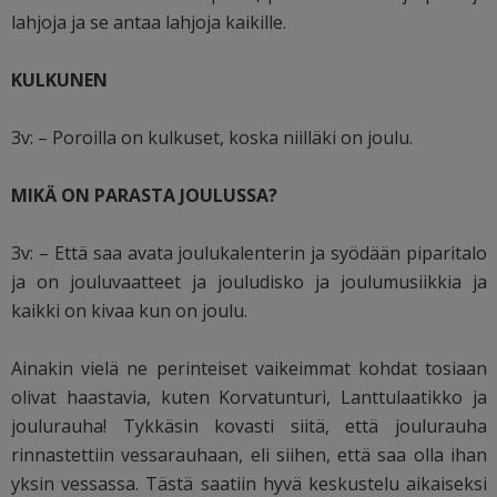
lahjoja ja se antaa lahjoja kaikille.
KULKUNEN
3v: – Poroilla on kulkuset, koska niilläki on joulu.
MIKÄ ON PARASTA JOULUSSA?
3v: – Että saa avata joulukalenterin ja syödään piparitalo
ja on jouluvaatteet ja jouludisko ja joulumusiikkia ja
kaikki on kivaa kun on joulu.
Ainakin vielä ne perinteiset vaikeimmat kohdat tosiaan
olivat haastavia, kuten Korvatunturi, Lanttulaatikko ja
joulurauha! Tykkäsin kovasti siitä, että joulurauha
rinnastettiin vessarauhaan, eli siihen, että saa olla ihan
yksin vessassa. Tästä saatiin hyvä keskustelu aikaiseksi