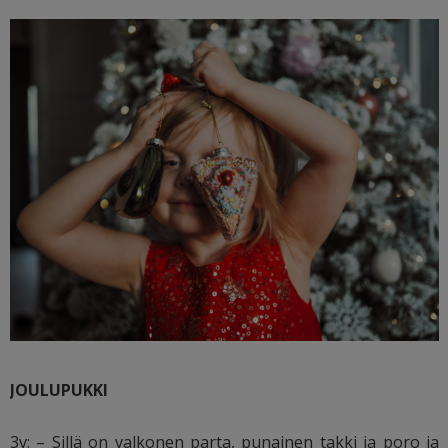
JOULUPUKKI
3v: – Sillä on valkonen parta, punainen takki ja poro ja