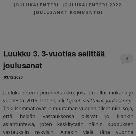
JOULUKALENTERI
,
JOULUKALENTERI 2022
,
JOULUSANAT
KOMMENTOI
Luukku 3. 3-vuotias selittää
0
joulusanat
03.12.2020
Joulukalenterin perinneluukku, joka on ollut mukana jo
vuodesta 2015 lähtien, eli
lapset selittävät joulusanoja
.
Toki isommat ovat jo muutaman vuoden olleet niin isoja,
että heidän vastauksensa olisivat jo liiankin
asiantuntevia, joten keskitytään näihin kuopuksen
vastauksiin nykyisin. Ainakin vielä tänä vuonna