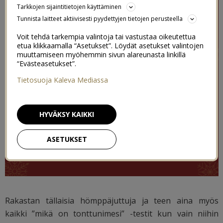
Tarkkojen sijaintitietojen käyttäminen
Tunnista laitteet aktiivisesti pyydettyjen tietojen perusteella
Voit tehdä tarkempia valintoja tai vastustaa oikeutettua
etua klikkaamalla “Asetukset”. Löydät asetukset valintojen
muuttamiseen myöhemmin sivun alareunasta linkillä
“Evästeasetukset”.
Tietosuoja Kaleva Mediassa
HYVÄKSY KAIKKI
ASETUKSET
Rakastan tällaisia hömppäjuttuja ja teen aina myös
kaikki ”mikä on tonttunimesi” -testit kun vain niihin