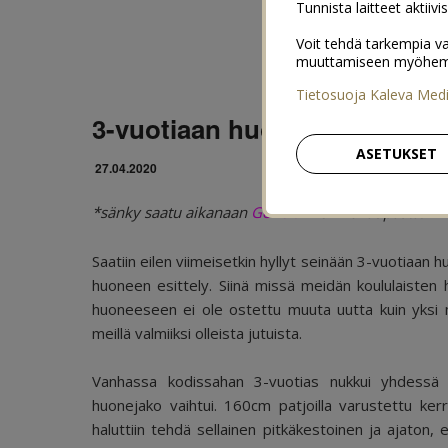
Tunnista laitteet aktiivi
Voit tehdä tarkempia va
muuttamiseen myöhemmin
Tietosuoja Kaleva Med
3-vuotiaan huone esittelyssä
ASETUKSET
27.04.2020
*sänky saatu aikanaan
Geffer.fi
-verkkokaupasta.
Saatiin eilen viimeisetkin hyllyt seinään 3-vuotiaan 
huoneen esittely. Siinä missä meidän koululaisten 
huoneeseen ei ole ostettu muuta uutta kuin yksi ma
meillä valmiiksi olleista jutuista.
Vanhassa kodissahan 3-vuotias nukkui yhdessä
huonejako vaihtui. 160cm patjoilla varustettu kerro
haluttiin tehdä sellainen pitkäkestoinen ja ajaton,