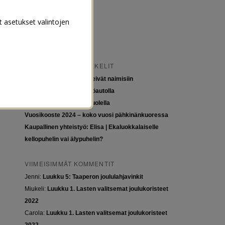
t asetukset valintojen
VIIMEISIMMÄT ARTIKKELIT
Tytöt kuuluvat kouluun, eivät naimisiin
Euroopan roadtrip sähköautolla
Tyttöjen ja tasa-arvon puolella
Vuosikooste 2024 – koko vuosi pähkinänkuoressa
Kaupallinen yhteistyö: Elisa | Ekaluokkalaiselle
kellopuhelin vai älypuhelin?
VIIMEISIMMÄT KOMMENTIT
Jenni
:
Luukku 5: Taaperon joululahjavinkit
Miukeli
:
Luukku 1. Lasten valitsemat joulukoristeet
2022
Carola
:
Luukku 1. Lasten valitsemat joulukoristeet