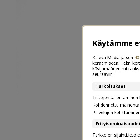
Käytämme ev
Kaleva Media ja sen
40
keräämiseen. Tekniikoit
kävijämäärien mittauks
seuraaviin:
Tarkoitukset
Tietojen tallentaminen la
Kohdennettu mainonta j
Palvelujen kehittämine
Erityisominaisuude
Tarkkojen sijaintitieto