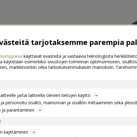
ästeitä tarjotaksemme parempia pal
 kumppania
käyttävät evästeitä ja vastaavia teknologioita henkilötieto
a käytetään esimerkiksi sivustojen toiminnan optimoimiseen, sisältös
een, markkinointiin sekä tarkoituksenmukaisiin mainoksiin. Tarvits
itteelle ja/tai laitteella olevien tietojen käyttö
a personoitu sisältö, mainonnan ja sisällön mittaaminen sekä yleisö
n ja parantaminen
t
jen käyttäminen