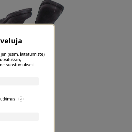
veluja
jen (esim. laitetunniste)
uosituksiin,
emme suostumuksesi
tutkimus