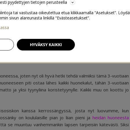
sesti pyydettyjen tietojen perusteella
lintoja tai vastustaa oikeutettua etua klikkaamalla “Asetukset”. Löydä
 sivun alareunasta linkillä “Evästeasetukset”.
iassa
7
HYVÄKSY KAIKKI
huoneessa, joten nyt oli hyvä hetki tehdä valmiiksi tämä 3-vuotiaan
huoneeseen piti ostaa lähes kaikki huonekalut, tähän 3-vuotiaan
tto ja yksi tyynyliina koristetyynylle. Kaikki muu on koottu jo
 isosiskon kanssa kerrossängyssä, josta nyt luovumme, kun
ssänky on koululaisille pian jo liian pieni ja
heidän huoneesta
 että se muuntuu vanhemmankin lapsen tarpeisiin kätevästi. Siksi