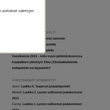
t asetukset valintojen
VIIMEISIMMÄT ARTIKKELIT
Tytöt kuuluvat kouluun, eivät naimisiin
Euroopan roadtrip sähköautolla
Tyttöjen ja tasa-arvon puolella
Vuosikooste 2024 – koko vuosi pähkinänkuoressa
Kaupallinen yhteistyö: Elisa | Ekaluokkalaiselle
kellopuhelin vai älypuhelin?
VIIMEISIMMÄT KOMMENTIT
Jenni
:
Luukku 5: Taaperon joululahjavinkit
Miukeli
:
Luukku 1. Lasten valitsemat joulukoristeet
2022
Carola
:
Luukku 1. Lasten valitsemat joulukoristeet