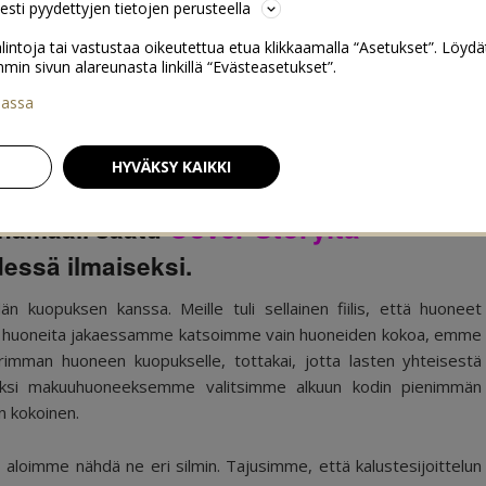
sesti pyydettyjen tietojen perusteella
lintoja tai vastustaa oikeutettua etua klikkaamalla “Asetukset”. Löydä
 sivun alareunasta linkillä “Evästeasetukset”.
iassa
puksen kanssa
0
HYVÄKSY KAIKKI
Cover Storylta
inämaali saatu
essä ilmaiseksi.
än kuopuksen kanssa. Meille tuli sellainen fiilis, että huoneet
ällä huoneita jakaessamme katsoimme vain huoneiden kokoa, emme
rimman huoneen kuopukselle, tottakai, jotta lasten yhteisestä
Omaksi makuuhuoneeksemme valitsimme alkuun kodin pienimmän
n kokoinen.
, aloimme nähdä ne eri silmin. Tajusimme, että kalustesijoittelun