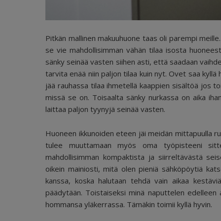
Pitkän mallinen makuuhuone taas oli parempi meille. 
se vie mahdollisimman vähän tilaa isosta huoneest
sänky seinää vasten siihen asti, että saadaan vaihdet
tarvita enää niin paljon tilaa kuin nyt. Ovet saa kyllä 
jää rauhassa tilaa ihmetellä kaappien sisältöä jos to
missä se on. Toisaalta sänky nurkassa on aika ihana
laittaa paljon tyynyjä seinää vasten.
Huoneen ikkunoiden eteen jäi meidän mittapuulla ruht
tulee muuttamaan myös oma työpisteeni sitten,
mahdollisimman kompaktista ja siirreltävästä sei
oikein mainiosti, mitä olen pieniä sähköpöytiä ka
kanssa, koska halutaan tehdä vain aikaa kestäviä
päädytään. Toistaiseksi minä naputtelen edelleen
hommansa yläkerrassa. Tämäkin toimii kyllä hyvin.