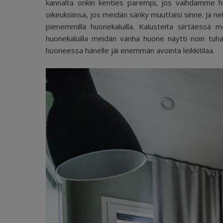
kannalta onkin kenties parempi, jos vaihdamme hu
oikeuksiinsa, jos meidän sänky muuttaisi sinne. Ja
pienemmillä huonekaluilla. Kalusteita siirtäessä 
huonekaluilla meidän vanha huone näytti noin tuh
huoneessa hänelle jäi enemmän avointa leikkitilaa.