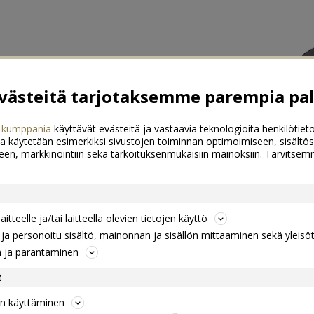
ästeitä tarjotaksemme parempia pal
 kumppania
käyttävät evästeitä ja vastaavia teknologioita henkilötieto
a käytetään esimerkiksi sivustojen toiminnan optimoimiseen, sisältös
een, markkinointiin sekä tarkoituksenmukaisiin mainoksiin. Tarvits
itteelle ja/tai laitteella olevien tietojen käyttö
a personoitu sisältö, mainonnan ja sisällön mittaaminen sekä yleisö
n ja parantaminen
t
jen käyttäminen