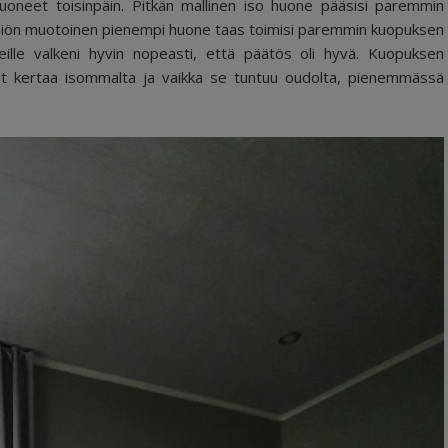
oneet toisinpäin. Pitkän mallinen iso huone pääsisi paremmin
 neliön muotoinen pienempi huone taas toimisi paremmin kuopuksen
meille valkeni hyvin nopeasti, että päätös oli hyvä. Kuopuksen
at kertaa isommalta ja vaikka se tuntuu oudolta, pienemmässä