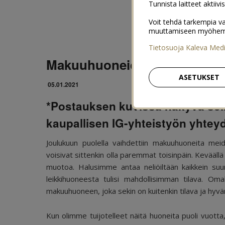
Tunnista laitteet aktiivi
Voit tehdä tarkempia va
muuttamiseen myöhemmin
Tietosuoja Kaleva Med
Makuuhuoneiden vaihto kuo
ASETUKSET
05.01.2021
*Postauksen kuvissa näkyvä se
kaupallisen IG-yhteistyön yhteyd
Joulukuun puolella vaihdettiin makuuhuoneita meid
voisivat sittenkin olla paremmat toisinpäin. Kevä
muotoa. Halusimme antaa neliöiltään kaikkein suu
leikkihuoneesta tulisi mahdollisimman tilava. 
makuuhuoneen, joka sekin on kuitenkin tilava ja hyvä
Kun olimme tuijotelleet näitä huoneita puoli vuotta