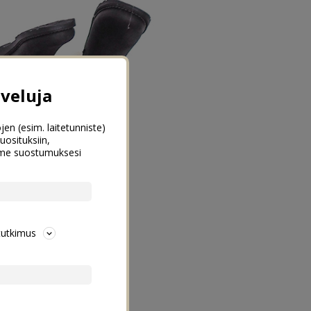
veluja
jen (esim. laitetunniste)
uosituksiin,
emme suostumuksesi
tutkimus