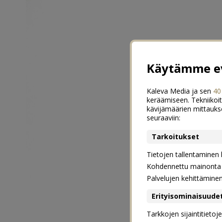
Käytämme ev
Kaleva Media ja sen
40
keräämiseen. Tekniikoit
kävijämäärien mittauks
seuraaviin:
Tarkoitukset
Tietojen tallentaminen la
Kohdennettu mainonta j
Palvelujen kehittämine
Erityisominaisuude
Tarkkojen sijaintitieto