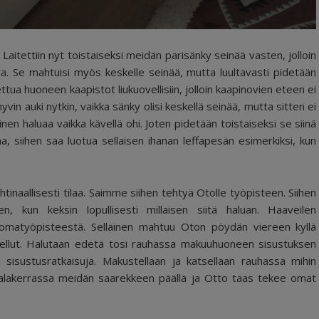
Laitettiin nyt toistaiseksi meidän parisänky seinää vasten, jolloin
a. Se mahtuisi myös keskelle seinää, mutta luultavasti pidetään
tua huoneen kaapistot liukuovellisiin, jolloin kaapinovien eteen ei
hyvin auki nytkin, vaikka sänky olisi keskellä seinää, mutta sitten ei
inen haluaa vaikka kävellä ohi. Joten pidetään toistaiseksi se siinä
, siihen saa luotua sellaisen ihanan leffapesän esimerkiksi, kun
inaallisesti tilaa. Saimme siihen tehtyä Otolle työpisteen. Siihen
 kun keksin lopullisesti millaisen siitä haluan. Haaveilen
somatyöpisteestä. Sellainen mahtuu Oton pöydän viereen kyllä
tsellut. Halutaan edetä tosi rauhassa makuuhuoneen sisustuksen
 sisustusratkaisuja. Makustellaan ja katsellaan rauhassa mihin
 alakerrassa meidän saarekkeen päällä ja Otto taas tekee omat