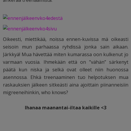
Oikeesti, miettikää, noissa ennen-kuvissa mä oikeasti
seisoin mun parhaassa ryhdissä jonka sain aikaan.
Järkkyä! Mua hävettää miten kumarassa oon kulkenut jo
varmaan vuosia. Ihmekään että on ”vähän” särkenyt
päätä kun niska ja selkä ovat olleet niin huonossa
asennossa. Ehkä treenaaminen tuo helpotuksen mua
raskauksien jälkeen sitkeästi aina ajoittain piinanneisiin
migreeneihinkin, who knows?
Ihanaa maanantai-iltaa kaikille <3