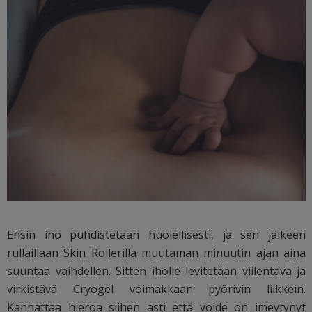
Ensin iho puhdistetaan huolellisesti, ja sen jälkeen
rullaillaan Skin Rollerilla muutaman minuutin ajan aina
suuntaa vaihdellen. Sitten iholle levitetään viilentävä ja
virkistävä Cryogel voimakkaan pyörivin liikkein.
Kannattaa hieroa siihen asti että voide on imeytynyt