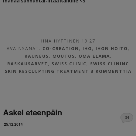
Ihanaa sunnuntai-iltaa kaikille <3
IINA HYTTINEN 19:27
AVAINSANAT:
CO-CREATION
,
IHO
,
IHON HOITO
,
KAUNEUS
,
MUUTOS
,
OMA ELÄMÄ
,
RASKAUSARVET
,
SWISS CLINIC
,
SWISS CLININC
SKIN RESCULPTING TREATMENT
3 KOMMENTTIA
Askel eteenpäin
34
25.12.2014