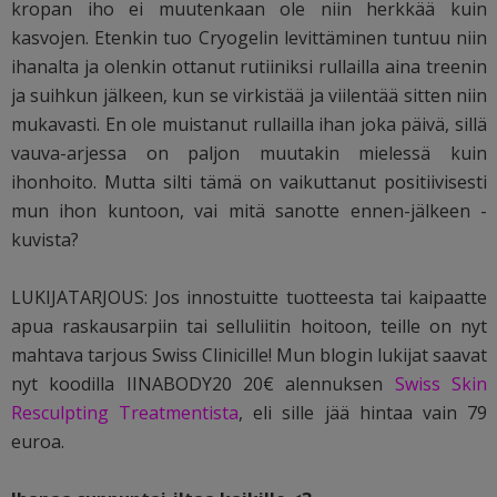
kropan iho ei muutenkaan ole niin herkkää kuin
kasvojen. Etenkin tuo Cryogelin levittäminen tuntuu niin
ihanalta ja olenkin ottanut rutiiniksi rullailla aina treenin
ja suihkun jälkeen, kun se virkistää ja viilentää sitten niin
mukavasti. En ole muistanut rullailla ihan joka päivä, sillä
vauva-arjessa on paljon muutakin mielessä kuin
ihonhoito. Mutta silti tämä on vaikuttanut positiivisesti
mun ihon kuntoon, vai mitä sanotte ennen-jälkeen -
kuvista?
LUKIJATARJOUS: Jos innostuitte tuotteesta tai kaipaatte
apua raskausarpiin tai selluliitin hoitoon, teille on nyt
mahtava tarjous Swiss Clinicille! Mun blogin lukijat saavat
nyt koodilla IINABODY20 20€ alennuksen
Swiss Skin
Resculpting Treatmentista
, eli sille jää hintaa vain 79
euroa.