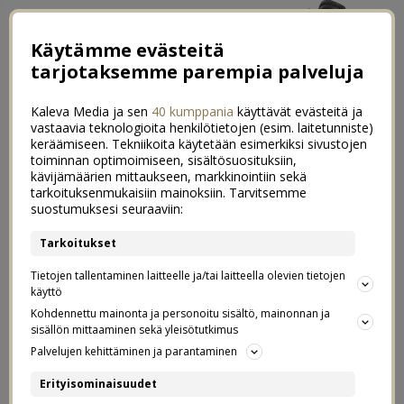
Käytämme evästeitä
tarjotaksemme parempia palveluja
Kaleva Media ja sen
40 kumppania
käyttävät evästeitä ja
vastaavia teknologioita henkilötietojen (esim. laitetunniste)
keräämiseen. Tekniikoita käytetään esimerkiksi sivustojen
toiminnan optimoimiseen, sisältösuosituksiin,
kävijämäärien mittaukseen, markkinointiin sekä
Raskausarville kyytiäkö? Swiss
tarkoituksenmukaisiin mainoksiin. Tarvitsemme
3
suostumuksesi seuraaviin:
Clinic Skin Resculpting Treatment
Tarkoitukset
testissä
Tietojen tallentaminen laitteelle ja/tai laitteella olevien tietojen
käyttö
10.09.2017
Kohdennettu mainonta ja personoitu sisältö, mainonnan ja
sisällön mittaaminen sekä yleisötutkimus
Postaus on tehty kaupallisessa yhteistyössä
Swiss
Palvelujen kehittäminen ja parantaminen
Clinicin
kanssa.
Erityisominaisuudet