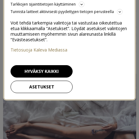
Sain Swiss Clinicilta testiin uuden
Skin Resculpting
Tarkkojen sijaintitietojen käyttäminen
treatment -setin
, joka sisältää Skin Roller Bodyn sekä
Tunnista laitteet aktiivisesti pyydettyjen tietojen perusteella
Cryogel Body -Seerumin. Olen aiemmin testannut Swiss
Voit tehdä tarkempia valintoja tai vastustaa oikeutettua
Clinicin Skin rolleria kasvoilleni, ja totesin silloin että
etua klikkaamalla “Asetukset”. Löydät asetukset valintojen
minulle mikroneulaus sopii, ja se oikeasti olennaisesti
muuttamiseen myöhemmin sivun alareunasta linkillä
“Evästeasetukset”.
paransi ihoni kuntoa. Vaikutus jatkui vielä pitkään
Tietosuoja Kaleva Mediassa
hoitojakson jälkeen, aina siihen asti että tulin uudelleen
raskaaksi ja sain hormonaalisia näppyjä naamaani.
HYVÄKSY KAIKKI
ASETUKSET