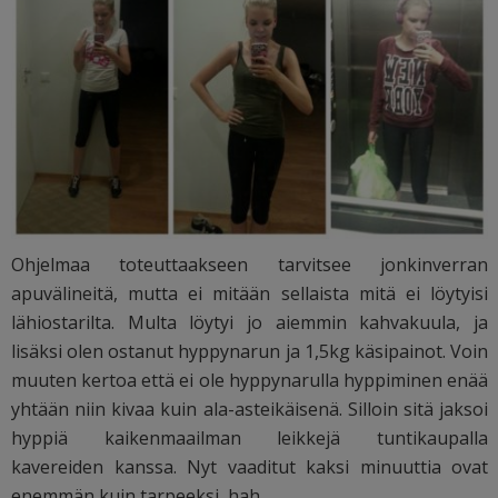
Ohjelmaa toteuttaakseen tarvitsee jonkinverran
apuvälineitä, mutta ei mitään sellaista mitä ei löytyisi
lähiostarilta. Multa löytyi jo aiemmin kahvakuula, ja
lisäksi olen ostanut hyppynarun ja 1,5kg käsipainot. Voin
muuten kertoa että ei ole hyppynarulla hyppiminen enää
yhtään niin kivaa kuin ala-asteikäisenä. Silloin sitä jaksoi
hyppiä kaikenmaailman leikkejä tuntikaupalla
kavereiden kanssa. Nyt vaaditut kaksi minuuttia ovat
enemmän kuin tarpeeksi, hah.