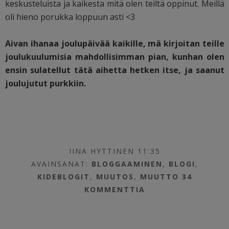
keskusteluista ja kaikesta mitä olen teiltä oppinut. Meillä
oli hieno porukka loppuun asti <3
Aivan ihanaa joulupäivää kaikille, mä kirjoitan teille
joulukuulumisia mahdollisimman pian, kunhan olen
ensin sulatellut tätä aihetta hetken itse, ja saanut
joulujutut purkkiin.
IINA HYTTINEN 11:35
AVAINSANAT:
BLOGGAAMINEN
,
BLOGI
,
KIDEBLOGIT
,
MUUTOS
,
MUUTTO
34
KOMMENTTIA