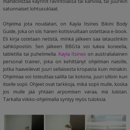
mahdollistaa käynnit ravintolassa tai kahvilla, tai juurikin
satunnaiset lohtusuklaat.
Ohjelma jota noudatan, on Kayla Itsines Bikini Body
Guide, joka on siis hänen kotisivuiltaan ostettava e-book.
Eli kirja ostetaan netistä, minkä jälkeen saa latauslinkin
sähköpostiin. Sen jälkeen BBG:tä voi lukea koneella,
tabletilla tai puhelimella.
Kayla Itsines
on australialainen
personal trainer, joka on kehittänyt ohjelman naisille,
jotka haaveilevat juuri sellaisesta kropasta kuin minäkin.
Ohjelmaa voi toteuttaa salilla tai kotona, juuri silloin kun
itselle sopii. Ohjeet ovat tarkkoja, mikä sopii mulle, koska
jos mulle jää yhtään arpomisen varaa, mä luistan.
Tarkalla viikko-ohjelmalla syntyy myös tuloksia.