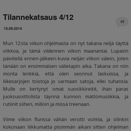
Tilannekatsaus 4/12
49
15.09.2014
Mun 12:sta viikon ohjelmasta on nyt takana neljä täyttä
viikkoa, ja tämä viidennen viikon maanantai. Lupasin
päivitellä ennen-jälkeen-kuvia neljän viikon välein, joten
tänään on ensimmäisen välietapin aika. Takana on niin
monta lenkkiä, että olen seonnut laskuissa, ja
liikesarjojen toistoja jo varmaan satoja, ellei tuhansia.
Mulle on kertynyt omat suosikkireitit, ihan paras
juoksusoittolista täynnä kunnon mättömusiikkia, ja
rutiinit siihen, milloin ja missä treenaan.
Viime viikon flunssa vähän verotti voimia, ja olinkin
kokonaan liikkumatta pisimmän aikani sitten ohjelman