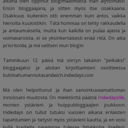
aikana olen oppinut blogimaailmasta ihan älyttömästi.
Ensin bloggaajana, ja sitten myös itse osakkaana.
Osakkuus kuitenkin otti enemmän kuin antoi, vaikka
hienolta kuulostikin. Tätä hommaa on tehty rakkaudella
ja antaumuksella, mutta kun kaikilla on pulaa ajasta ja
voimavaroista, ei se yksinkertaisesti enää riitä. On aika
priorisoida, ja mä valitsen mun blogin.
Tammikuun 12. päivä mä siirryn takaisin ”pelkäksi”
bloggaajaksi ja aloitan kirjoittamisen osoitteessa
butimahumannotasandwich.indiedays.com
Mä olen helpottunut ja ihan sanoinkuvaamattoman
innoissani muutosta. On mieletöntä päästä
Indiedaysille
,
monien ystävieni ja huippubloggaajien joukkoon.
Indiedays on tullut tutuksi vuosien aikana erilaisten
tapahtumien ja tietysti myös ystävieni kautta, ja en voisi
kyllä kuvitella parempaa tulevaa blogikotia itselleni.