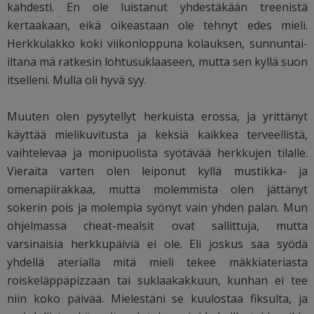
kahdesti. En ole luistanut yhdestäkään treenistä
kertaakaan, eikä oikeastaan ole tehnyt edes mieli.
Herkkulakko koki viikonloppuna kolauksen, sunnuntai-
iltana mä ratkesin lohtusuklaaseen, mutta sen kyllä suon
itselleni. Mulla oli hyvä syy.
Muuten olen pysytellyt herkuista erossa, ja yrittänyt
käyttää mielikuvitusta ja keksiä kaikkea terveellistä,
vaihtelevaa ja monipuolista syötävää herkkujen tilalle.
Vieraita varten olen leiponut kyllä mustikka- ja
omenapiirakkaa, mutta molemmista olen jättänyt
sokerin pois ja molempia syönyt vain yhden palan. Mun
ohjelmassa cheat-mealsit ovat sallittuja, mutta
varsinaisia herkkupäiviä ei ole. Eli joskus saa syödä
yhdellä aterialla mitä mieli tekee mäkkiateriasta
roiskeläppäpizzaan tai suklaakakkuun, kunhan ei tee
niin koko päivää. Mielestäni se kuulostaa fiksulta, ja