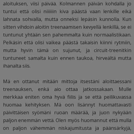
aloituksen, viisi päivää. Kolmannen päivän kohdalla jo
tuntui että olisi niiiiiin kiva päästä vaan lenkille eikä
lahnata sohvalla, mutta onneksi lepäsin kunnolla. Kun
sitten vihdoin aloitin treenaamisen kevyellä lenkillä, se ei
tuntunut yhtään sen pahemmalta kuin normaalistikaan.
Pelkäsin että olisi vaikea päästä takaisin kiinni rytmiin,
mutta hyvin tämä on sujunut, ja circuit-treenitkin
tuntuneet samalta kuin ennen taukoa, hirveältä mutta
ihanalta siis.
Mä en ottanut mitään mittoja itsestäni aloittaessani
treenauksen, enkä aio ottaa jatkossakaan. Mulle
merkkaa eniten oma hyvä fiilis ja se että peilikuvassa
huomaa kehityksen. Mä oon lisännyt huomattavasti
päivittäisen syömäni ruoan määrää, ja juon nykyään
paljon enemmän vettä. Olen myös huomannut että mulla
on paljon vähemmän niskajumitusta ja päänsärkyjä,