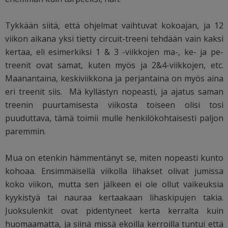
Tykkään siitä, että ohjelmat vaihtuvat kokoajan, ja 12
viikon aikana yksi tietty circuit-treeni tehdään vain kaksi
kertaa, eli esimerkiksi 1 & 3 -viikkojen ma-, ke- ja pe-
treenit ovat samat, kuten myös ja 2&4-viikkojen, etc.
Maanantaina, keskiviikkona ja perjantaina on myös aina
eri treenit siis. Mä kyllästyn nopeasti, ja ajatus saman
treenin puurtamisesta viikosta toiseen olisi tosi
puuduttava, tämä toimii mulle henkilökohtaisesti paljon
paremmin.
Mua on etenkin hämmentänyt se, miten nopeasti kunto
kohoaa. Ensimmäisellä viikolla lihakset olivat jumissa
koko viikon, mutta sen jälkeen ei ole ollut vaikeuksia
kyykistyä tai nauraa kertaakaan lihaskipujen takia.
Juoksulenkit ovat pidentyneet kerta kerralta kuin
huomaamatta, ja siinä missä ekoilla kerroilla tuntui että