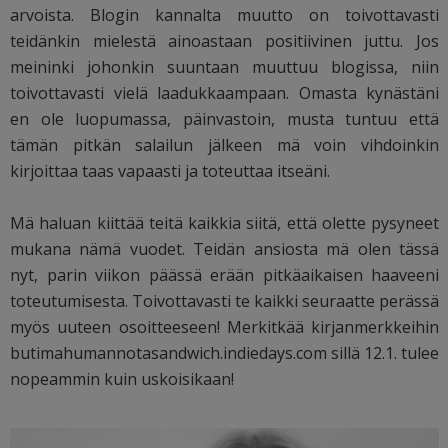
arvoista. Blogin kannalta muutto on toivottavasti
teidänkin mielestä ainoastaan positiivinen juttu. Jos
meininki johonkin suuntaan muuttuu blogissa, niin
toivottavasti vielä laadukkaampaan. Omasta kynästäni
en ole luopumassa, päinvastoin, musta tuntuu että
tämän pitkän salailun jälkeen mä voin vihdoinkin
kirjoittaa taas vapaasti ja toteuttaa itseäni.
Mä haluan kiittää teitä kaikkia siitä, että olette pysyneet
mukana nämä vuodet. Teidän ansiosta mä olen tässä
nyt, parin viikon päässä erään pitkäaikaisen haaveeni
toteutumisesta. Toivottavasti te kaikki seuraatte perässä
myös uuteen osoitteeseen! Merkitkää kirjanmerkkeihin
butimahumannotasandwich.indiedays.com sillä 12.1. tulee
nopeammin kuin uskoisikaan!