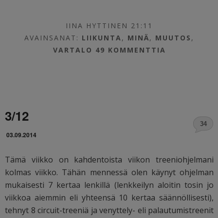
IINA HYTTINEN 21:11
AVAINSANAT:
LIIKUNTA
,
MINÄ
,
MUUTOS
,
VARTALO
49 KOMMENTTIA
3/12
34
03.09.2014
Tämä viikko on kahdentoista viikon treeniohjelmani
kolmas viikko. Tähän mennessä olen käynyt ohjelman
mukaisesti 7 kertaa lenkillä (lenkkeilyn aloitin tosin jo
viikkoa aiemmin eli yhteensä 10 kertaa säännöllisesti),
tehnyt 8 circuit-treeniä ja venyttely- eli palautumistreenit