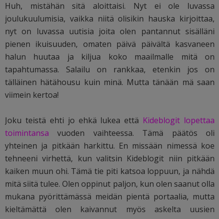
Huh, mistähän sitä aloittaisi. Nyt ei ole luvassa
joulukuulumisia, vaikka niitä olisikin hauska kirjoittaa,
nyt on luvassa uutisia joita olen pantannut sisälläni
pienen ikuisuuden, omaten päivä päivältä kasvaneen
halun huutaa ja kiljua koko maailmalle mitä on
tapahtumassa. Salailu on rankkaa, etenkin jos on
tälläinen hätähousu kuin minä. Mutta tänään mä saan
viimein kertoa!
Joku teistä ehti jo ehkä lukea että
Kideblogit lopettaa
toimintansa
vuoden vaihteessa. Tämä päätös oli
yhteinen ja pitkään harkittu. En missään nimessä koe
tehneeni virhettä, kun valitsin Kideblogit niin pitkään
kaiken muun ohi. Tämä tie piti katsoa loppuun, ja nähdä
mitä siitä tulee. Olen oppinut paljon, kun olen saanut olla
mukana pyörittämässä meidän pientä portaalia, mutta
kieltämättä olen kaivannut myös askelta uusien