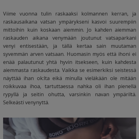
Viime vuonna tulin raskaaksi kolmannen kerran, ja
raskausaikana vatsan ympärykseni kasvoi suurempiin
mittoihin kuin koskaan aiemmin. Jo kahden aiemman
raskauden aikana venymään joutunut vatsaparkani
venyi entisestään, ja tällä kertaa sain muutaman
syvemmän arven vatsaan. Huomasin myös että ihoni ei
enää palautunut yhtä hyvin itsekseen, kuin kahdesta
aiemmasta raskaudesta. Vaikka se esimerkiksi seistessä
näyttää ihan ok:lta eikä minulla vieläkään ole mitään
roikkuvaa ihoa, tartuttaessa nahka oli ihan pienellä
rypyllä ja seitin ohutta, varsinkin navan ympäriltä.
Selkeästi venynyttä.