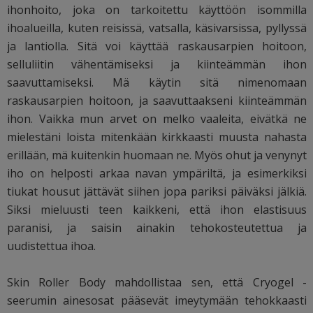
ihonhoito, joka on tarkoitettu käyttöön isommilla
ihoalueilla, kuten reisissä, vatsalla, käsivarsissa, pyllyssä
ja lantiolla. Sitä voi käyttää raskausarpien hoitoon,
selluliitin vähentämiseksi ja kiinteämmän ihon
saavuttamiseksi. Mä käytin sitä nimenomaan
raskausarpien hoitoon, ja saavuttaakseni kiinteämmän
ihon. Vaikka mun arvet on melko vaaleita, eivätkä ne
mielestäni loista mitenkään kirkkaasti muusta nahasta
erillään, mä kuitenkin huomaan ne. Myös ohut ja venynyt
iho on helposti arkaa navan ympäriltä, ja esimerkiksi
tiukat housut jättävät siihen jopa pariksi päiväksi jälkiä.
Siksi mieluusti teen kaikkeni, että ihon elastisuus
paranisi, ja saisin ainakin tehokosteutettua ja
uudistettua ihoa.
Skin Roller Body mahdollistaa sen, että Cryogel -
seerumin ainesosat pääsevät imeytymään tehokkaasti