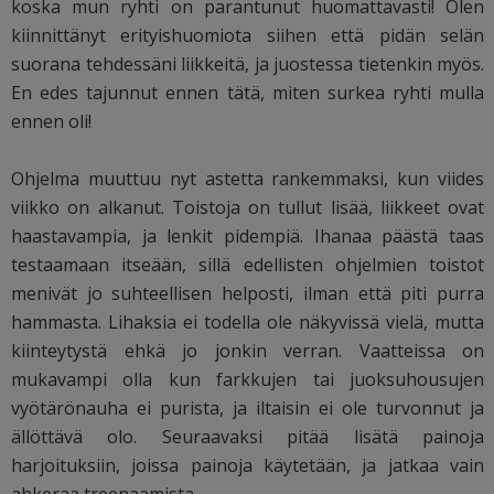
koska mun ryhti on parantunut huomattavasti! Olen
kiinnittänyt erityishuomiota siihen että pidän selän
suorana tehdessäni liikkeitä, ja juostessa tietenkin myös.
En edes tajunnut ennen tätä, miten surkea ryhti mulla
ennen oli!
Ohjelma muuttuu nyt astetta rankemmaksi, kun viides
viikko on alkanut. Toistoja on tullut lisää, liikkeet ovat
haastavampia, ja lenkit pidempiä. Ihanaa päästä taas
testaamaan itseään, sillä edellisten ohjelmien toistot
menivät jo suhteellisen helposti, ilman että piti purra
hammasta. Lihaksia ei todella ole näkyvissä vielä, mutta
kiinteytystä ehkä jo jonkin verran. Vaatteissa on
mukavampi olla kun farkkujen tai juoksuhousujen
vyötärönauha ei purista, ja iltaisin ei ole turvonnut ja
ällöttävä olo. Seuraavaksi pitää lisätä painoja
harjoituksiin, joissa painoja käytetään, ja jatkaa vain
ahkeraa treenaamista.