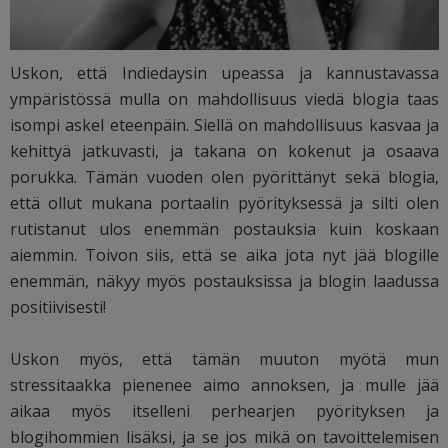
Uskon, että Indiedaysin upeassa ja kannustavassa
ympäristössä mulla on mahdollisuus viedä blogia taas
isompi askel eteenpäin. Siellä on mahdollisuus kasvaa ja
kehittyä jatkuvasti, ja takana on kokenut ja osaava
porukka. Tämän vuoden olen pyörittänyt sekä blogia,
että ollut mukana portaalin pyörityksessä ja silti olen
rutistanut ulos enemmän postauksia kuin koskaan
aiemmin. Toivon siis, että se aika jota nyt jää blogille
enemmän, näkyy myös postauksissa ja blogin laadussa
positiivisesti!
Uskon myös, että tämän muuton myötä mun
stressitaakka pienenee aimo annoksen, ja mulle jää
aikaa myös itselleni perhearjen pyörityksen ja
blogihommien lisäksi, ja se jos mikä on tavoittelemisen