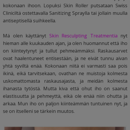
kokonaan ihoon. Lopuksi Skin Roller putsataan Swiss
Cliniciltä ostettavalla Sanitizing Spraylla tai jollain muulla
antiseptisellä suihkeella.
Mä olen käyttänyt
Skin Resculpting Treatmentia
nyt
hieman alle kuukauden ajan, ja olen huomannut että iho
on kiinteytynyt ja tullut pehmeämmäksi. Raskausarvet
ovat haalentuneet entisestään, ja ne eivät tunnu aivan
yhtä syviltä enää. Kokonaan niitä ei varmasti saa pois
ikinä, eikä tarvitsekaan, ovathan ne muistoja kolmesta
uskomattomasta raskausajasta, ja meidän kolmesta
ihanasta tytöstä. Mutta kiva että ohut iho on saanut
elastisuutta ja pehmeyttä, eikä ole enää niin ohutta ja
arkaa. Mun iho on paljon kiinteämmän tuntuinen nyt, ja
se on itselleni se tärkein muutos.