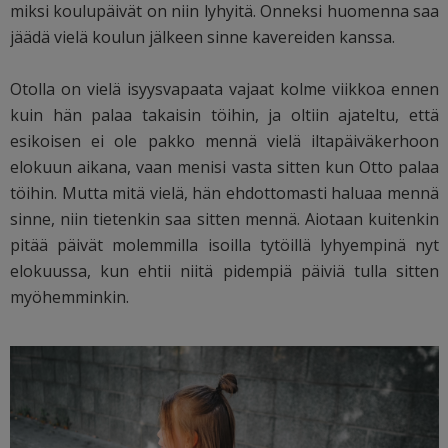
miksi koulupäivät on niin lyhyitä. Onneksi huomenna saa
jäädä vielä koulun jälkeen sinne kavereiden kanssa.
Otolla on vielä isyysvapaata vajaat kolme viikkoa ennen
kuin hän palaa takaisin töihin, ja oltiin ajateltu, että
esikoisen ei ole pakko mennä vielä iltapäiväkerhoon
elokuun aikana, vaan menisi vasta sitten kun Otto palaa
töihin. Mutta mitä vielä, hän ehdottomasti haluaa mennä
sinne, niin tietenkin saa sitten mennä. Aiotaan kuitenkin
pitää päivät molemmilla isoilla tytöillä lyhyempinä nyt
elokuussa, kun ehtii niitä pidempiä päiviä tulla sitten
myöhemminkin.