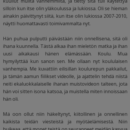
kuullut muilta vanhemmilta, ja tietty sitä tuli käytettyä
silloin kun itse olin yläkoulussa ja lukiossa. Oli se hieman
ainakin päivittynyt siitä, kun itse olin lukiossa 2007-2010,
näytti huomattavasti toimivammalta nyt.
Hän puhua pulputti päivästään niin onnellisena, sitä oli
ihana kuunnella. Tästä alkaa ihan mieletön matka ja ihan
uusi aikakausi hänen elämässään. Koulu. Mua
hymyilyttää kun sanon sen. Me ollaan nyt koululaisen
vanhempia. Me kuvattiin eilisillan koulurepun pakkailut,
ja tämän aamun fiilikset videolle, ja ajattelin tehdä niistä
neiti ekaluokkalaiselle ihanan muistovideon talteen, jota
hän voi sitten isona katsoa, ja muistella miten innoissaan
hän oli.
Mä oon ollut niin häkeltynyt, kiitollinen ja onnellinen
kaikista teidän viesteistä ja myötäelämisestä. Niin
huikeaa, että monet teistä on seuranneet meidän kasvua