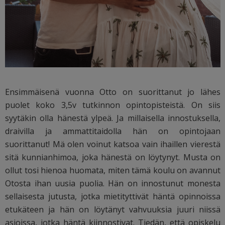
Ensimmäisenä vuonna Otto on suorittanut jo lähes
puolet koko 3,5v tutkinnon opintopisteistä. On siis
syytäkin olla hänestä ylpeä. Ja millaisella innostuksella,
draivilla ja ammattitaidolla hän on opintojaan
suorittanut! Mä olen voinut katsoa vain ihaillen vierestä
sitä kunnianhimoa, joka hänestä on löytynyt. Musta on
ollut tosi hienoa huomata, miten tämä koulu on avannut
Otosta ihan uusia puolia. Hän on innostunut monesta
sellaisesta jutusta, jotka mietityttivät häntä opinnoissa
etukäteen ja hän on löytänyt vahvuuksia juuri niissä
asioissa, jotka häntä kiinnostivat. Tiedän, että opiskelu