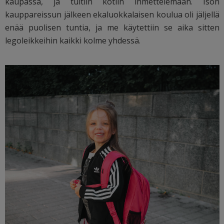
kaupassa, ja tultiin kotiin ihmettelemään. Ison
kauppareissun jälkeen ekaluokkalaisen koulua oli jäljellä
enää puolisen tuntia, ja me käytettiin se aika sitten
legoleikkeihin kaikki kolme yhdessä.