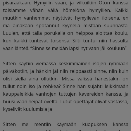
pisaraakaan. Hymyilin vaan, ja vilkuiltiin Oton kanssa
toisiamme vähän väliä hömelönä hymyillen. Kaikki
muutkin vanhemmat näyttivät hymyilevän iloisena, en
mä ainakaan spotannut kyyneliä mistään suunnasta.
Luulen, että tällä porukalla on helppoa aloittaa koulu,
kun kaikki tuntevat toisensa. Silti tuntui niin hassulta
vaan lähteä. ”Sinne se meidän lapsi nyt vaan jäi kouluun”.
Sitten käytiin viemässä keskimmäinen isojen ryhmään
päiväkotiin, ja hänkin jäi niin reippaasti sinne, niin kuin
olisi siellä aina ollutkin. Missä välissä hänestäkin on
tullut noin iso ja rohkea? Sinne hän sujahti leikkimään
kauppaleikkiä vanhojen tuttujen kavereiden kanssa, ja
huusi vaan heipat ovelta. Tutut opettajat olivat vastassa,
kyselivät kuulumisia ja
Sitten me mentiin käymään kuopuksen kanssa