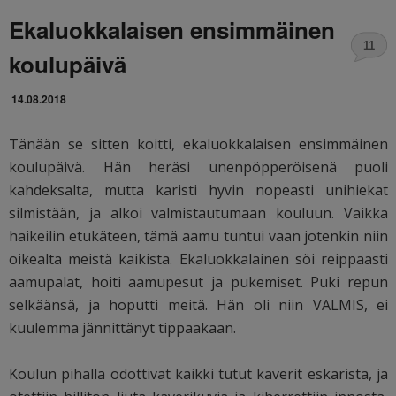
Ekaluokkalaisen ensimmäinen
11
koulupäivä
14.08.2018
Tänään se sitten koitti, ekaluokkalaisen ensimmäinen
koulupäivä. Hän heräsi unenpöpperöisenä puoli
kahdeksalta, mutta karisti hyvin nopeasti unihiekat
silmistään, ja alkoi valmistautumaan kouluun. Vaikka
haikeilin etukäteen, tämä aamu tuntui vaan jotenkin niin
oikealta meistä kaikista. Ekaluokkalainen söi reippaasti
aamupalat, hoiti aamupesut ja pukemiset. Puki repun
selkäänsä, ja hoputti meitä. Hän oli niin VALMIS, ei
kuulemma jännittänyt tippaakaan.
Koulun pihalla odottivat kaikki tutut kaverit eskarista, ja