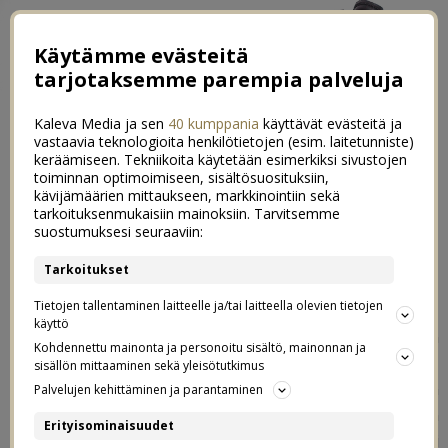
Käytämme evästeitä
tarjotaksemme parempia palveluja
Kaleva Media ja sen
40 kumppania
käyttävät evästeitä ja
vastaavia teknologioita henkilötietojen (esim. laitetunniste)
keräämiseen. Tekniikoita käytetään esimerkiksi sivustojen
toiminnan optimoimiseen, sisältösuosituksiin,
kävijämäärien mittaukseen, markkinointiin sekä
Ensimmäinen kouluvuosi
tarkoituksenmukaisiin mainoksiin. Tarvitsemme
25
suostumuksesi seuraaviin:
paketissa Otolla
Tarkoitukset
17.05.2019
Tietojen tallentaminen laitteelle ja/tai laitteella olevien tietojen
käyttö
Mä olen niin ylpeä Otosta, että halkean varmaan. Kun
Kohdennettu mainonta ja personoitu sisältö, mainonnan ja
Otto viime elokuussa aloitti opinnot ammattikorkeassa,
sisällön mittaaminen sekä yleisötutkimus
se oli uutta meille kaikille. Oton syksy yhdistäen
Palvelujen kehittäminen ja parantaminen
kokopäivätyötä ja koulunkäyntiä ja mun syksy yhdistäen
Erityisominaisuudet
kokopäivätyötä ja taaperon kotihoitoa oli eittämättä yksi