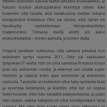
meidän esikoisen kasvua täältä vatsasta koululaiseksi, ja
halusin koulun aloituspäivänä keskittyä siihen. Kävi
kuitenkin sillä tavalla, että kesäkuussa meidän tokana
lomapäivänä Kreikassa Otto sai viestin, että hänet on
hyväksytty opiskelemaan tietojenkäsittelyn
tradenomiksi. Tiistaina meillä aloitti siis kaksi
ekaluokkalaista – toinen aamulla, ja toinen illalla.
Ympyrä tavallaan sulkeutuu, sillä samana päivänä kun
esikoinen syntyi vuonna 2011, Otto sai vakituisen
työpaikan IT-alalta. Hän on ollut samassa firmassa töissä
pian siis seitsemän vuotta, ja edennyt sen sisällä super
hienosti ja saanut koko ajan enemmän ja enemmän
vastuuta. Taustalla on kuitenkin ollut halu opiskella lisää
ja syventää tietämystä, ja koettiin, että nyt on sopiva
hetki koululle. Otto kävi keväällä pääsykokeissa, ja pääsi
heti sisään, vaikka hakijoita oli ollut ennätysmäärä tänä
vuonna. Mä olen ihan super ylpeä mun ahkerasta ja