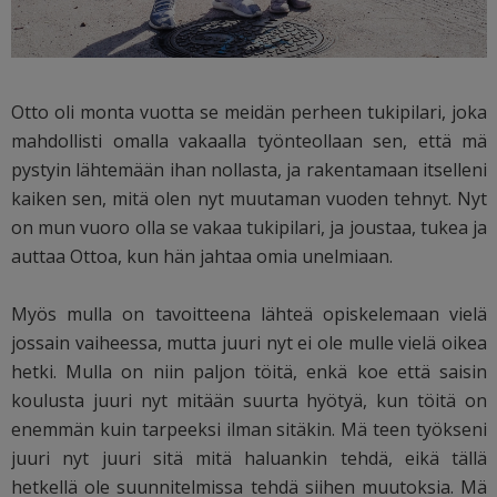
Otto oli monta vuotta se meidän perheen tukipilari, joka
mahdollisti omalla vakaalla työnteollaan sen, että mä
pystyin lähtemään ihan nollasta, ja rakentamaan itselleni
kaiken sen, mitä olen nyt muutaman vuoden tehnyt. Nyt
on mun vuoro olla se vakaa tukipilari, ja joustaa, tukea ja
auttaa Ottoa, kun hän jahtaa omia unelmiaan.
Myös mulla on tavoitteena lähteä opiskelemaan vielä
jossain vaiheessa, mutta juuri nyt ei ole mulle vielä oikea
hetki. Mulla on niin paljon töitä, enkä koe että saisin
koulusta juuri nyt mitään suurta hyötyä, kun töitä on
enemmän kuin tarpeeksi ilman sitäkin. Mä teen työkseni
juuri nyt juuri sitä mitä haluankin tehdä, eikä tällä
hetkellä ole suunnitelmissa tehdä siihen muutoksia. Mä