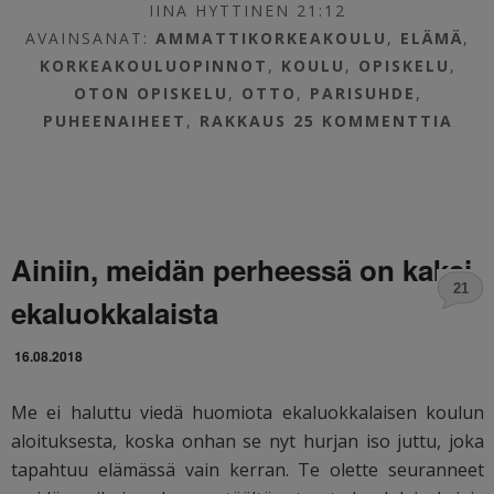
IINA HYTTINEN 21:12
AVAINSANAT:
AMMATTIKORKEAKOULU
,
ELÄMÄ
,
KORKEAKOULUOPINNOT
,
KOULU
,
OPISKELU
,
OTON OPISKELU
,
OTTO
,
PARISUHDE
,
PUHEENAIHEET
,
RAKKAUS
25 KOMMENTTIA
Ainiin, meidän perheessä on kaksi
21
ekaluokkalaista
16.08.2018
Me ei haluttu viedä huomiota ekaluokkalaisen koulun
aloituksesta, koska onhan se nyt hurjan iso juttu, joka
tapahtuu elämässä vain kerran. Te olette seuranneet