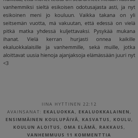
vanhemmiksi sieltä esikoisen odotusajasta asti, ja nyt
esikoinen meni jo kouluun. Vaikka takana on yli
seitsemän vuotta, mä vakuutan, että edessä on vielä
pitkä matka yhdessä kuljettavaksi. Pysykää mukana
ihanat. Vielä kerran hurjasti onnea kaikille
ekaluokkalaisille ja vanhemmille, sekä muille, jotka
aloittavat uusia hienoja ajanjaksoja elämässään juuri nyt
<3
IINA HYTTINEN 22:12
AVAINSANAT:
EKALUOKKA
,
EKALUOKKALAINEN
,
ENSIMMÄINEN KOULUPÄIVÄ
,
KASVATUS
,
KOULU
,
KOULUN ALOITUS
,
OMA ELÄMÄ
,
RAKKAUS
,
VANHEMMUUS
11 KOMMENTTIA