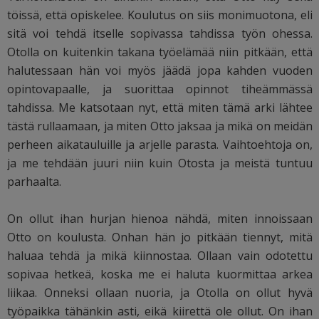
töissä, että opiskelee. Koulutus on siis monimuotona, eli
sitä voi tehdä itselle sopivassa tahdissa työn ohessa.
Otolla on kuitenkin takana työelämää niin pitkään, että
halutessaan hän voi myös jäädä jopa kahden vuoden
opintovapaalle, ja suorittaa opinnot tiheämmässä
tahdissa. Me katsotaan nyt, että miten tämä arki lähtee
tästä rullaamaan, ja miten Otto jaksaa ja mikä on meidän
perheen aikatauluille ja arjelle parasta. Vaihtoehtoja on,
ja me tehdään juuri niin kuin Otosta ja meistä tuntuu
parhaalta.
On ollut ihan hurjan hienoa nähdä, miten innoissaan
Otto on koulusta. Onhan hän jo pitkään tiennyt, mitä
haluaa tehdä ja mikä kiinnostaa. Ollaan vain odotettu
sopivaa hetkeä, koska me ei haluta kuormittaa arkea
liikaa. Onneksi ollaan nuoria, ja Otolla on ollut hyvä
työpaikka tähänkin asti, eikä kiirettä ole ollut. On ihan