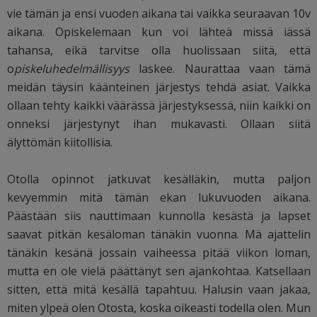
vie tämän ja ensi vuoden aikana tai vaikka seuraavan 10v
aikana. Opiskelemaan kun voi lähteä missä iässä
tahansa, eikä tarvitse olla huolissaan siitä, että
o
piskeluhedelmällisyys
laskee. Naurattaa vaan tämä
meidän täysin käänteinen järjestys tehdä asiat. Vaikka
ollaan tehty kaikki väärässä järjestyksessä, niin kaikki on
onneksi järjestynyt ihan mukavasti. Ollaan siitä
älyttömän kiitollisia.
Otolla opinnot jatkuvat kesälläkin, mutta paljon
kevyemmin mitä tämän ekan lukuvuoden aikana.
Päästään siis nauttimaan kunnolla kesästä ja lapset
saavat pitkän kesäloman tänäkin vuonna. Mä ajattelin
tänäkin kesänä jossain vaiheessa pitää viikon loman,
mutta en ole vielä päättänyt sen ajankohtaa. Katsellaan
sitten, että mitä kesällä tapahtuu. Halusin vaan jakaa,
miten ylpeä olen Otosta, koska oikeasti todella olen. Mun