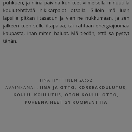
puhkuen, ja niinä päivinä kun teet viimeisellä minuutilla
koulutehtävää hikikarpalot otsalla. Silloin mä luen
lapsille pitkän iltasadun ja vien ne nukkumaan, ja sen
jälkeen teen sulle iltapalaa, tai rahtaan energiajuomaa
kaupasta, ihan miten haluat. Mä tiedän, että sä pystyt
tähän.
IINA HYTTINEN 20:52
AVAINSANAT:
IINA JA OTTO
,
KORKEAKOULUTUS
,
KOULU
,
KOULUTUS
,
OTON KOULU
,
OTTO
,
PUHEENAIHEET
21 KOMMENTTIA