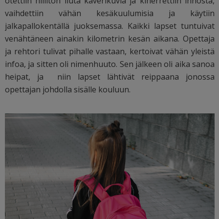
otettiin hillitön liuta kaverikuvia ja kiherrettiin innosta,
vaihdettiin vähän kesäkuulumisia ja käytiin
jalkapallokentällä juoksemassa. Kaikki lapset tuntuivat
venähtäneen ainakin kilometrin kesän aikana. Opettaja
ja rehtori tulivat pihalle vastaan, kertoivat vähän yleistä
infoa, ja sitten oli nimenhuuto. Sen jälkeen oli aika sanoa
heipat, ja niin lapset lähtivät reippaana jonossa
opettajan johdolla sisälle kouluun.