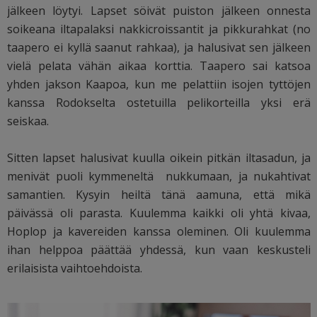
jälkeen löytyi. Lapset söivät puiston jälkeen onnesta
soikeana iltapalaksi nakkicroissantit ja pikkurahkat (no
taapero ei kyllä saanut rahkaa), ja halusivat sen jälkeen
vielä pelata vähän aikaa korttia. Taapero sai katsoa
yhden jakson Kaapoa, kun me pelattiin isojen tyttöjen
kanssa Rodokselta ostetuilla pelikorteilla yksi erä
seiskaa.
Sitten lapset halusivat kuulla oikein pitkän iltasadun, ja
menivät puoli kymmeneltä nukkumaan, ja nukahtivat
samantien. Kysyin heiltä tänä aamuna, että mikä
päivässä oli parasta. Kuulemma kaikki oli yhtä kivaa,
Hoplop ja kavereiden kanssa oleminen. Oli kuulemma
ihan helppoa päättää yhdessä, kun vaan keskusteli
erilaisista vaihtoehdoista.