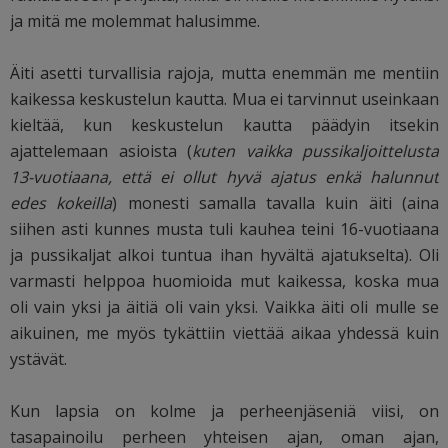
ja mitä me molemmat halusimme.
Äiti asetti turvallisia rajoja, mutta enemmän me mentiin
kaikessa keskustelun kautta. Mua ei tarvinnut useinkaan
kieltää, kun keskustelun kautta päädyin itsekin
ajattelemaan asioista (
kuten vaikka pussikaljoittelusta
13-vuotiaana, että ei ollut hyvä ajatus enkä halunnut
edes kokeilla
) monesti samalla tavalla kuin äiti (aina
siihen asti kunnes musta tuli kauhea teini 16-vuotiaana
ja pussikaljat alkoi tuntua ihan hyvältä ajatukselta). Oli
varmasti helppoa huomioida mut kaikessa, koska mua
oli vain yksi ja äitiä oli vain yksi. Vaikka äiti oli mulle se
aikuinen, me myös tykättiin viettää aikaa yhdessä kuin
ystävät.
Kun lapsia on kolme ja perheenjäseniä viisi, on
tasapainoilu perheen yhteisen ajan, oman ajan,