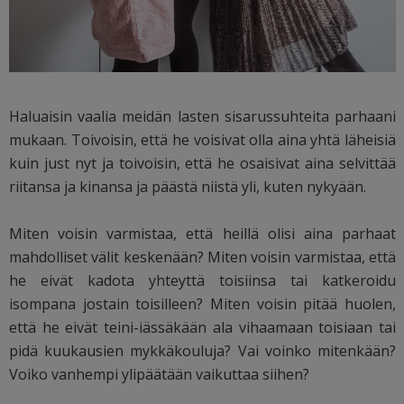
Haluaisin vaalia meidän lasten sisarussuhteita parhaani
mukaan. Toivoisin, että he voisivat olla aina yhtä läheisiä
kuin just nyt ja toivoisin, että he osaisivat aina selvittää
riitansa ja kinansa ja päästä niistä yli, kuten nykyään.
Miten voisin varmistaa, että heillä olisi aina parhaat
mahdolliset välit keskenään? Miten voisin varmistaa, että
he eivät kadota yhteyttä toisiinsa tai katkeroidu
isompana jostain toisilleen? Miten voisin pitää huolen,
että he eivät teini-iässäkään ala vihaamaan toisiaan tai
pidä kuukausien mykkäkouluja? Vai voinko mitenkään?
Voiko vanhempi ylipäätään vaikuttaa siihen?