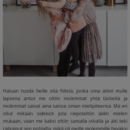
Haluan tuoda heille sitä fiilistä, jonka oma äitini mulle
lapsena antoi: me oltiin molemmat yhtä tärkeitä ja
molemmat saivat aina sanoa oman mielipiteensä. Mä en
ollut mikään sidekick jota riepoteltiin äidin mielen
mukaan, vaan me kaksi oltiin samalla viivalla ja äiti teki
ratkaisut sen pohjalta, mikä oli meille molemmille hyväksi