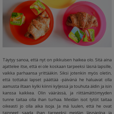
Täytyy sanoa, että nyt on pikkuisen haikea olo. Sitä aina
ajattelee itse, että ei ole koskaan tarpeeksi läsnä lapsille,
vaikka parhaansa yrittääkin. Siksi jotenkin myös oletin,
että tottakai lapset päättää -päivänä he haluavat olla
aamusta iltaan kylki kiinni kyljessä ja touhuta äidin ja isin
kanssa kaikkea. Olin väärässä, ja riittämättömyyden
tunne taitaa olla ihan turhaa. Meidän isot tytöt taitaa
oikeasti jo olla aika isoja. Ja mä luulen, että he ovat
tainneet saada ihan tarpeeksi meidän läsnäoloa ja