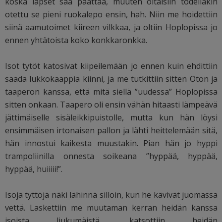
koska lapset saa päättää, muuten oltaisiin todellakin
otettu se pieni ruokalepo ensin, hah. Niin me hoidettiin
siinä aamutoimet kiireen vilkkaa, ja oltiin Hoplopissa jo
ennen yhtätoista koko konkkaronkka.
Isot tytöt katosivat kiipeilemään jo ennen kuin ehdittiin
saada lukkokaappia kiinni, ja me tutkittiin sitten Oton ja
taaperon kanssa, että mitä siellä ”uudessa” Hoplopissa
sitten onkaan. Taapero oli ensin vähän hitaasti lämpeävä
jättimäiselle sisäleikkipuistolle, mutta kun hän löysi
ensimmäisen irtonaisen pallon ja lähti heittelemään sitä,
hän innostui kaikesta muustakin. Pian hän jo hyppi
trampoliinilla onnesta soikeana ”hyppää, hyppää,
hyppää, huiiiii!”.
Isoja tyttöjä näki lähinnä silloin, kun he kävivät juomassa
vettä. Laskettiin me muutaman kerran heidän kanssa
isoista liukumäistä, katsottiin heidän