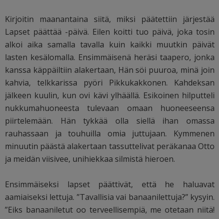
Kirjoitin maanantaina siitä, miksi päätettiin järjestää
Lapset päättää -päivä. Eilen koitti tuo päivä, joka tosin
alkoi aika samalla tavalla kuin kaikki muutkin päivät
lasten kesälomalla. Ensimmäisenä heräsi taapero, jonka
kanssa käppäiltiin alakertaan, Hän söi puuroa, minä join
kahvia, telkkarissa pyöri Pikkukakkonen. Kahdeksan
jälkeen kuulin, kun ovi kävi ylhäällä. Esikoinen hilputteli
nukkumahuoneesta tulevaan omaan huoneeseensa
piirtelemään. Hän tykkää olla siellä ihan omassa
rauhassaan ja touhuilla omia juttujaan. Kymmenen
minuutin päästä alakertaan tassuttelivat peräkanaa Otto
ja meidän viisivee, unihiekkaa silmistä hieroen.
Ensimmäiseksi lapset päättivät, että he haluavat
aamiaiseksi lettuja. ”Tavallisia vai banaanilettuja?” kysyin.
”Eiks banaaniletut oo terveellisempiä, me otetaan niitä!