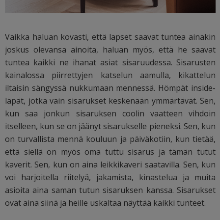
Vaikka haluan kovasti, että lapset saavat tuntea ainakin
joskus olevansa ainoita, haluan myös, että he saavat
tuntea kaikki ne ihanat asiat sisaruudessa. Sisarusten
kainalossa piirrettyjen katselun aamulla, kikattelun
iltaisin sängyssä nukkumaan mennessä. Hömpät inside-
läpät, jotka vain sisarukset keskenään ymmärtävät. Sen,
kun saa jonkun sisaruksen coolin vaatteen vihdoin
itselleen, kun se on jäänyt sisarukselle pieneksi. Sen, kun
on turvallista mennä kouluun ja päiväkotiin, kun tietää,
että siellä on myös oma tuttu sisarus ja tämän tutut
kaverit. Sen, kun on aina leikkikaveri saatavilla. Sen, kun
voi harjoitella riitelyä, jakamista, kinastelua ja muita
asioita aina saman tutun sisaruksen kanssa. Sisarukset
ovat aina siinä ja heille uskaltaa näyttää kaikki tunteet.