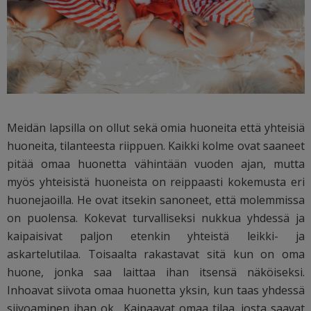
Meidän lapsilla on ollut sekä omia huoneita että yhteisiä
huoneita, tilanteesta riippuen. Kaikki kolme ovat saaneet
pitää omaa huonetta vähintään vuoden ajan, mutta
myös yhteisistä huoneista on reippaasti kokemusta eri
huonejaoilla. He ovat itsekin sanoneet, että molemmissa
on puolensa. Kokevat turvalliseksi nukkua yhdessä ja
kaipaisivat paljon etenkin yhteistä leikki- ja
askartelutilaa. Toisaalta rakastavat sitä kun on oma
huone, jonka saa laittaa ihan itsensä näköiseksi.
Inhoavat siivota omaa huonetta yksin, kun taas yhdessä
siivoaminen ihan ok. Kaipaavat omaa tilaa, josta saavat