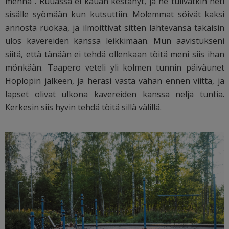
mennä”. Ruuassa ei kauan kestänyt, ja he tulivatkin heti
sisälle syömään kun kutsuttiin. Molemmat söivät kaksi
annosta ruokaa, ja ilmoittivat sitten lähtevänsä takaisin
ulos kavereiden kanssa leikkimään. Mun aavistukseni
siitä, että tänään ei tehdä ollenkaan töitä meni siis ihan
mönkään. Taapero veteli yli kolmen tunnin päiväunet
Hoplopin jälkeen, ja heräsi vasta vähän ennen viittä, ja
lapset olivat ulkona kavereiden kanssa neljä tuntia.
Kerkesin siis hyvin tehdä töitä sillä välillä.