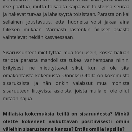
itse päättää, mutta toisaalta kaipaavat toistensa seuraa
ja hakevat turvaa ja läheisyyttä toisistaan. Parasta on kai
sellainen joustavuus, että huoneita voisi jakaa aina
fiiliksen mukaan. Varmasti lastenkin fiilikset asiasta
vaihtelevat heidän kasvaessaan.
Sisarussuhteet mietityttää mua tosi usein, koska haluan
tarjota parasta mahdollista tukea vanhempana niihin.
Erityisesti ne mietityttävät siksi, kun ei ole sitä
omakohtaista kokemusta. Onneksi Otolla on kokemusta
sisaruksista ja hän onkin valaissut mua monista
sisaruuteen liittyvistä asioista, joista mulla ei ole ollut
mitään hajua.
Millaisia kokemuksia teillä on sisaruudesta? Minkä
olette kokeneet vaikuttavan positiivisesti omiin
väleihin sisarustenne kanssa? Entäs omilla lapsilla?