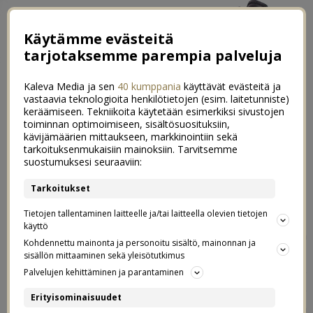
Käytämme evästeitä
tarjotaksemme parempia palveluja
Kaleva Media ja sen
40 kumppania
käyttävät evästeitä ja
vastaavia teknologioita henkilötietojen (esim. laitetunniste)
keräämiseen. Tekniikoita käytetään esimerkiksi sivustojen
toiminnan optimoimiseen, sisältösuosituksiin,
kävijämäärien mittaukseen, markkinointiin sekä
Kuinka vaalia läheisiä
tarkoituksenmukaisiin mainoksiin. Tarvitsemme
28
suostumuksesi seuraaviin:
sisarussuhteita
Tarkoitukset
14.11.2019
Tietojen tallentaminen laitteelle ja/tai laitteella olevien tietojen
käyttö
Te tiedätte – olen ainoa lapsi, jolla ei ole kokemuksia
Kohdennettu mainonta ja personoitu sisältö, mainonnan ja
omista sisaruksista. On superläheisiä serkkuja ja täti,
sisällön mittaaminen sekä yleisötutkimus
joka on kuin isosisko sekä käly, josta on tullut mulle
Palvelujen kehittäminen ja parantaminen
pikkusisko. Mutta ei omia sisaruksia. Mulla ei ole
Erityisominaisuudet
kokemusta siitä, millaista on kasvaa perheessä, jossa