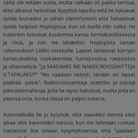
säillä ole mitään uutta, mutta nälkään oli pakko tarttua,
ettei alkanut heikottaa. Kysyttiin lapsilta mitä he haluavat
syödä lounaaksi ja vähän oletin/toivoin että haluaisivat
syödä helposti Hoplopissa, kun oli itsellä niin nälkä. He
kuitenkin toivoivat kuulemma kanaa kermakastikkeessa
ja riisiä, ja niin me lähdettiin Hoplopista saman
rakennuksen Lidliin ostoksille. Lapset lastasivat kärryyn
kanasuikaleita, ruokakermaa, tuorejuustoa, raejuustoa
ja vihanneksia. ”Ja SAADAAKS ME NAKKICROISSANTTEJA
ILTAPALAKS??” ”No saadaan tietysti, tänään on lapset
päättää -päivä.”. Nakkicroissantteja ostettiin, ja söpöjä
pikkueläinrahkoja, joita he myös halusivat, mutta joita en
yleensä osta, koska niissä on paljon sokeria.
Automatkalla he jo kysyivät, että saavatko mennä siksi
aikaa ulos kavereiden kanssa, kun me laitetaan ruokaa.
Vastasivat itse omaan kysymykseensä, että ”saadaan