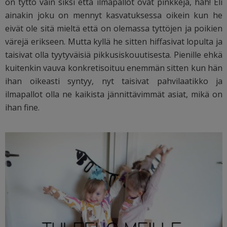
on tyttö vain siksi että ilmapallot ovat pinkkejä, hah! Eli
ainakin joku on mennyt kasvatuksessa oikein kun he
eivät ole sitä mieltä että on olemassa tyttöjen ja poikien
värejä erikseen. Mutta kyllä he sitten hiffasivat lopulta ja
taisivat olla tyytyväisiä pikkusiskouutisesta. Pienille ehkä
kuitenkin vauva konkretisoituu enemmän sitten kun hän
ihan oikeasti syntyy, nyt taisivat pahvilaatikko ja
ilmapallot olla ne kaikista jännittävimmät asiat, mikä on
ihan fine.