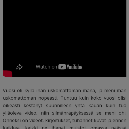
Vuosi oli kyllä ihan uskomattoman ihana, ja meni ihan
uskomattoman nopeasti. Tuntuu kuin koko vuosi olisi
oikeasti kestänyt suunnilleen yhtä kauan kuin tuo
ylläoleva video, niin silmänräpäyksessä se meni ohi.
Onneksi on videot, kirjoitukset, tuhannet kuvat ja ennen
kaikkea, kaikki ne ihanat muistot omassa päässä