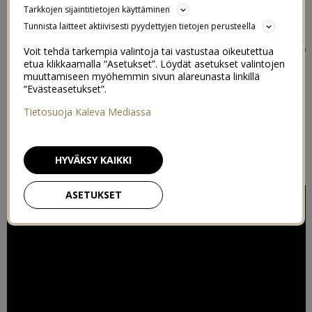
Tarkkojen sijaintitietojen käyttäminen
vauvavuoden aikana kuvatut pätkät (se on pari tuntia
Tunnista laitteet aktiivisesti pyydettyjen tietojen perusteella
pitkä). Ja toisen mä jaan tänään teille tässä
postauksessa. Siinä on
525 600 minuuttia eli yksi vuosi
Voit tehdä tarkempia valintoja tai vastustaa oikeutettua
etua klikkaamalla “Asetukset”. Löydät asetukset valintojen
tiivistettynä
kymmeneen minuuttiin
. Eli yksi
muuttamiseen myöhemmin sivun alareunasta linkillä
viideskymmeneskahdestuhannesosa vauvavuodesta
,
“Evästeasetukset”.
mutta kuitenkin. Pieni pintaraapaisu meidän
Tietosuoja Kaleva Mediassa
vauvavuodesta, mutta aika ihana pintaraapaisu vaikka
itse sanonkin. Tässä siis sen pidemmittä puheitta,
meidän vauvan ensimmäinen vuosi videolla!
HYVÄKSY KAIKKI
ASETUKSET