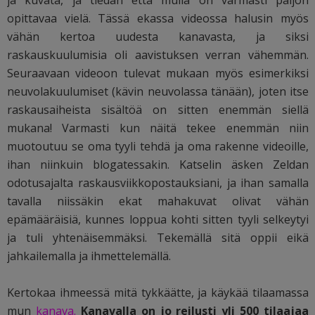
ja kuvata, ja tiedän että mulla on varmasti paljon
opittavaa vielä. Tässä ekassa videossa halusin myös
vähän kertoa uudesta kanavasta, ja siksi
raskauskuulumisia oli aavistuksen verran vähemmän.
Seuraavaan videoon tulevat mukaan myös esimerkiksi
neuvolakuulumiset (kävin neuvolassa tänään), joten itse
raskausaiheista sisältöä on sitten enemmän siellä
mukana! Varmasti kun näitä tekee enemmän niin
muotoutuu se oma tyyli tehdä ja oma rakenne videoille,
ihan niinkuin blogatessakin. Katselin äsken Zeldan
odotusajalta raskausviikkopostauksiani, ja ihan samalla
tavalla niissäkin ekat mahakuvat olivat vähän
epämääräisiä, kunnes loppua kohti sitten tyyli selkeytyi
ja tuli yhtenäisemmäksi. Tekemällä sitä oppii eikä
jahkailemalla ja ihmettelemällä.
Kertokaa ihmeessä mitä tykkäätte, ja käykää tilaamassa
mun
kanava
.
Kanavalla on jo reilusti yli 500 tilaajaa