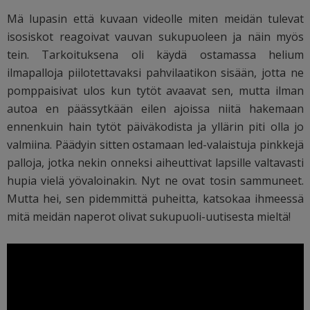
Mä lupasin että kuvaan videolle miten meidän tulevat
isosiskot reagoivat vauvan sukupuoleen ja näin myös
tein. Tarkoituksena oli käydä ostamassa helium
ilmapalloja piilotettavaksi pahvilaatikon sisään, jotta ne
pomppaisivat ulos kun tytöt avaavat sen, mutta ilman
autoa en päässytkään eilen ajoissa niitä hakemaan
ennenkuin hain tytöt päiväkodista ja yllärin piti olla jo
valmiina. Päädyin sitten ostamaan led-valaistuja pinkkejä
palloja, jotka nekin onneksi aiheuttivat lapsille valtavasti
hupia vielä yövaloinakin. Nyt ne ovat tosin sammuneet.
Mutta hei, sen pidemmittä puheitta, katsokaa ihmeessä
mitä meidän naperot olivat sukupuoli-uutisesta mieltä!