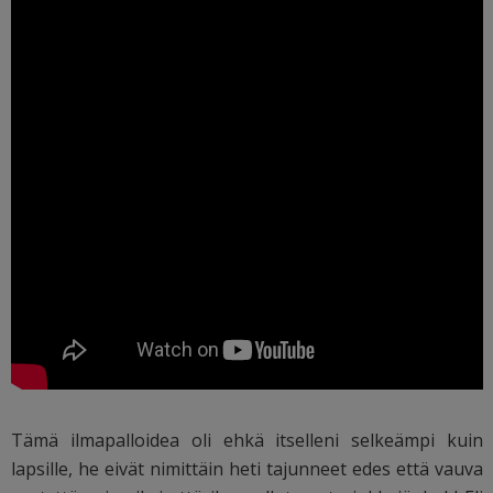
Tämä ilmapalloidea oli ehkä itselleni selkeämpi kuin
lapsille, he eivät nimittäin heti tajunneet edes että vauva