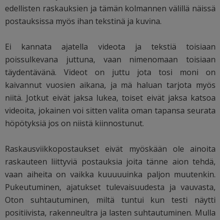
edellisten raskauksien ja tämän kolmannen välillä näissä
postauksissa myös ihan tekstinä ja kuvina.
Ei kannata ajatella videota ja tekstiä toisiaan
poissulkevana juttuna, vaan nimenomaan toisiaan
täydentävänä. Videot on juttu jota tosi moni on
kaivannut vuosien aikana, ja mä haluan tarjota myös
niitä. Jotkut eivät jaksa lukea, toiset eivät jaksa katsoa
videoita, jokainen voi sitten valita oman tapansa seurata
höpötyksiä jos on niistä kiinnostunut.
Raskausviikkopostaukset eivät myöskään ole ainoita
raskauteen liittyviä postauksia joita tänne aion tehdä,
vaan aiheita on vaikka kuuuuuinka paljon muutenkin.
Pukeutuminen, ajatukset tulevaisuudesta ja vauvasta,
Oton suhtautuminen, miltä tuntui kun testi näytti
positiivista, rakenneultra ja lasten suhtautuminen. Mulla