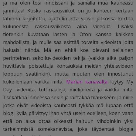
ja mä olen tosi innoissani ja samalla mua kauheasti
jännittää! Koska raskausviikot on jo kahteen kertaan
lähinnä kirjoitettu, ajattelin että voisin jatkossa kertoa
kuluneesta raskausviikosta aina videolla. Lisäksi
tietenkin kuvataan lasten ja Oton kanssa kaikkea
mahdollista, ja mulle saa esittää toiveita videoista joita
haluaisi nähdä. Mä en ehkä koe olevani sellainen
perinteinen sekoiluvideoiden tekijä (vaikka aika paljon
huvittavia poistettuja kohtauksia meidän yhteisvideon
loppuun saatiinkin), mutta muuten olen innostunut
kokeilemaan vaikka mitä.
Marian kanavalta
löytyy My
Day -videoita, tutoriaaleja, mielipiteitä ja vaikka mitä.
Tsekatkaa ihmeessä sekin ja laittakaa tilaukseen! Ja niille
jotka eivät videoista kauheasti tykkää mä lupaan että
blogi kyllä päivittyy ihan yhtä usein edelleen, koen vaan
että on aika ottaa oikeasti haltuun vihdoinkin yksi
tärkeimmistä somekanavista, joka täydentää blogia