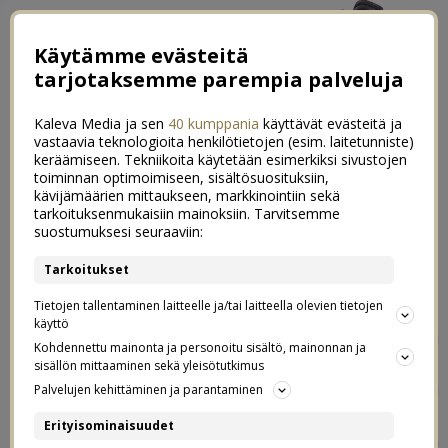
Käytämme evästeitä
tarjotaksemme parempia palveluja
Kaleva Media ja sen
40 kumppania
käyttävät evästeitä ja
vastaavia teknologioita henkilötietojen (esim. laitetunniste)
keräämiseen. Tekniikoita käytetään esimerkiksi sivustojen
toiminnan optimoimiseen, sisältösuosituksiin,
kävijämäärien mittaukseen, markkinointiin sekä
Vauvan ensimmäinen vuosi
tarkoituksenmukaisiin mainoksiin. Tarvitsemme
12
suostumuksesi seuraaviin:
videolla
Tarkoitukset
11.02.2018
Tietojen tallentaminen laitteelle ja/tai laitteella olevien tietojen
käyttö
Synttäreistä on pian jo viikko, ja nyt sain vihdoin valmiiksi
Kohdennettu mainonta ja personoitu sisältö, mainonnan ja
videoprojektin joka mulla on ollut kesken tavallaan jo
sisällön mittaaminen sekä yleisötutkimus
vuoden ajan. Tein meille vauvavuodesta kaksi
Palvelujen kehittäminen ja parantaminen
koostevideota, ja siinä oli aika isosti ihanaa puuhaa.
Erityisominaisuudet
Toinen video on meille, ja siinä on putkeen kaikki ikinä