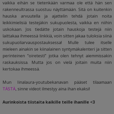
vaikka eihän se tietenkään varmaa ole että hän sen
rakenneultrassa suostuu näyttämään. Sitä on kuitenkin
hauska arvuutella ja ajattelin tehdä jotain noita
leikkimielisiä testejäkin sukupuolesta, vaikka en niihin
uskokaan. Jos tiedätte jotain hauskoja testejä niin
laittakaa ihmeessä linkkiä, voin sitten jakaa tuloksia siinä
sukupuoliarvauspostauksessa! Mulle tulee itselle
mieleen ainakin se kiinalainen syntymäkalenteri ja sitten
perinteinen ”oiretesti” jotka olen tehnyt aiemmissakin
raskauksissa. Mutta jos on vielä joitain muita niin
kertokaa ihmeessä.
Mun Iinalaura-youtubekanavan pääset tilaamaan
TÄSTÄ
, sinne videot ilmestyy aina ihan ekaksi!
Aurinkoista tiistaita kaikille teille ihanille <3