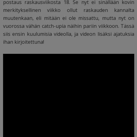
postaus raskausviikosta 18. Se nyt ei sinällään kovin
merkityksellinen viikko ollut raskauden kannalta
muutenkaan, eli mitään ei ole missattu, mutta nyt on
vuorossa vähän catch-upia näihin pariin viikkoon. Tässä
siis ensin kuulumisia videolla, ja videon lisäksi ajatuksia
ihan kirjoitettuna!