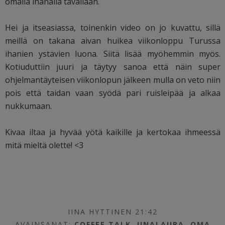
omalla ihanalla tavallaan.
Hei ja itseasiassa, toinenkin video on jo kuvattu, sillä
meillä on takana aivan huikea viikonloppu Turussa
ihanien ystävien luona. Siitä lisää myöhemmin myös.
Kotiuduttiin juuri ja täytyy sanoa että näin super
ohjelmantäyteisen viikonlopun jälkeen mulla on veto niin
pois että taidan vaan syödä pari ruisleipää ja alkaa
nukkumaan.
Kivaa iltaa ja hyvää yötä kaikille ja kertokaa ihmeessä
mitä mieltä olette! <3
IINA HYTTINEN 21:42
AVAINSANAT:
COFFEE TALK
,
IINALAURA
,
OMA