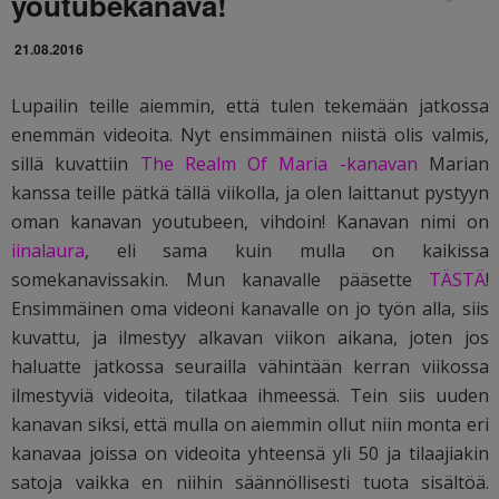
youtubekanava!
21.08.2016
Lupailin teille aiemmin, että tulen tekemään jatkossa
enemmän videoita. Nyt ensimmäinen niistä olis valmis,
sillä kuvattiin
The Realm Of Maria -kanavan
Marian
kanssa teille pätkä tällä viikolla, ja olen laittanut pystyyn
oman kanavan youtubeen, vihdoin! Kanavan nimi on
iinalaura
, eli sama kuin mulla on kaikissa
somekanavissakin. Mun kanavalle pääsette
TÄSTÄ
!
Ensimmäinen oma videoni kanavalle on jo työn alla, siis
kuvattu, ja ilmestyy alkavan viikon aikana, joten jos
haluatte jatkossa seurailla vähintään kerran viikossa
ilmestyviä videoita, tilatkaa ihmeessä. Tein siis uuden
kanavan siksi, että mulla on aiemmin ollut niin monta eri
kanavaa joissa on videoita yhteensä yli 50 ja tilaajiakin
satoja vaikka en niihin säännöllisesti tuota sisältöä.