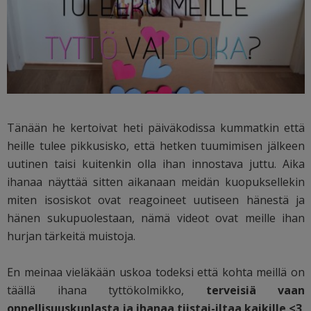
Tänään he kertoivat heti päiväkodissa kummatkin että
heille tulee pikkusisko, että hetken tuumimisen jälkeen
uutinen taisi kuitenkin olla ihan innostava juttu. Aika
ihanaa näyttää sitten aikanaan meidän kuopuksellekin
miten isosiskot ovat reagoineet uutiseen hänestä ja
hänen sukupuolestaan, nämä videot ovat meille ihan
hurjan tärkeitä muistoja.
En meinaa vieläkään uskoa todeksi että kohta meillä on
täällä ihana tyttökolmikko,
terveisiä vaan
onnellisuuskuplasta ja ihanaa tiistai-iltaa kaikille <3