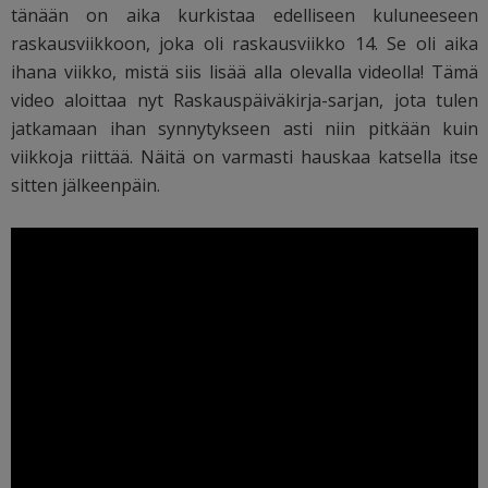
tänään on aika kurkistaa edelliseen kuluneeseen
raskausviikkoon, joka oli raskausviikko 14. Se oli aika
ihana viikko, mistä siis lisää alla olevalla videolla! Tämä
video aloittaa nyt Raskauspäiväkirja-sarjan, jota tulen
jatkamaan ihan synnytykseen asti niin pitkään kuin
viikkoja riittää. Näitä on varmasti hauskaa katsella itse
sitten jälkeenpäin.