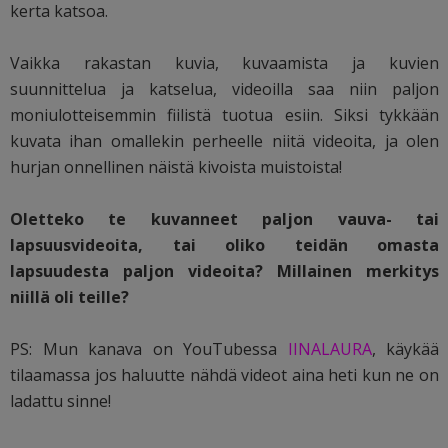
kerta katsoa.
Vaikka rakastan kuvia, kuvaamista ja kuvien
suunnittelua ja katselua, videoilla saa niin paljon
moniulotteisemmin fiilistä tuotua esiin. Siksi tykkään
kuvata ihan omallekin perheelle niitä videoita, ja olen
hurjan onnellinen näistä kivoista muistoista!
Oletteko te kuvanneet paljon vauva- tai
lapsuusvideoita, tai oliko teidän omasta
lapsuudesta paljon videoita? Millainen merkitys
niillä oli teille?
PS: Mun kanava on YouTubessa
IINALAURA
, käykää
tilaamassa jos haluutte nähdä videot aina heti kun ne on
ladattu sinne!