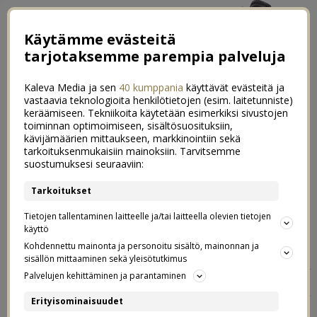
Käytämme evästeitä
tarjotaksemme parempia palveluja
Kaleva Media ja sen
40 kumppania
käyttävät evästeitä ja
vastaavia teknologioita henkilötietojen (esim. laitetunniste)
keräämiseen. Tekniikoita käytetään esimerkiksi sivustojen
toiminnan optimoimiseen, sisältösuosituksiin,
kävijämäärien mittaukseen, markkinointiin sekä
Lastenkirjainventaario –
tarkoituksenmukaisiin mainoksiin. Tarvitsemme
10
suostumuksesi seuraaviin:
yhdenvertaisuus ja
Tarkoitukset
monikulttuurisuus kirjahyllyssä
Tietojen tallentaminen laitteelle ja/tai laitteella olevien tietojen
käyttö
09.06.2020
Kohdennettu mainonta ja personoitu sisältö, mainonnan ja
*Postaus sisältää
sisällön mittaaminen sekä yleisötutkimus
Palvelujen kehittäminen ja parantaminen
WSOY:ltä
arvostelukappaleena
Erityisominaisuudet
Otavalta
(Karkkikirja),
(Tam-Tam