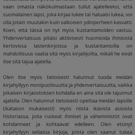
vaan omasta näkökulmastaan tullut ajatelleeksi, että
suomalainen lapsi, joka kirjaa lukee tai haluaisi lukea, voi
olla jotain muutakin kuin valkoisen ydinperheen kasvatti.
Koen, että tässä on nyt myös kustantamoiden vastuu.
Yhdenvertaisuus pitäisi aktiivisesti huomioida ihmisistä
kertovissa lastenkirjoissa ja kustantamoilla on
mahdollisuus vaatia sitä myös kirjailijoilta, mikäli he eivät
itse sitä tajua ajatella.
Olen itse myös tietoisesti halunnut tuoda meidän
kirjahyllyyn monipuolisuutta ja yhdenvertaisuutta, vaikka
jokaisen kirjaostoksen kohdalla en aina sitä ole tajunnut
ajatella. Olen halunnut tietoisesti opettaa meidän lapsille
(ikätason mukaisesti) myös niistä ikävistä asioista
historiassa, joita ruskeat ihmiset ja vähemmistöt ovat
kohdanneet ja kohtaavat edelleen. Olen etsinyt
kirjahyllyyn sellaisia kirjoja, joista olen saanut tukea