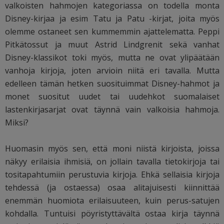
valkoisten hahmojen kategoriassa on todella monta
Disney-kirjaa ja esim Tatu ja Patu -kirjat, joita myös
olemme ostaneet sen kummemmin ajattelematta. Peppi
Pitkätossut ja muut Astrid Lindgrenit sekä vanhat
Disney-klassikot toki myös, mutta ne ovat ylipäätään
vanhoja kirjoja, joten arvioin niitä eri tavalla. Mutta
edelleen tämän hetken suosituimmat Disney-hahmot ja
monet suositut uudet tai uudehkot suomalaiset
lastenkirjasarjat ovat täynnä vain valkoisia hahmoja.
Miksi?
Huomasin myös sen, että moni niistä kirjoista, joissa
näkyy erilaisia ihmisiä, on jollain tavalla tietokirjoja tai
tositapahtumiin perustuvia kirjoja. Ehkä sellaisia kirjoja
tehdessä (ja ostaessa) osaa alitajuisesti kiinnittää
enemmän huomiota erilaisuuteen, kuin perus-satujen
kohdalla. Tuntuisi pöyristyttävältä ostaa kirja täynnä