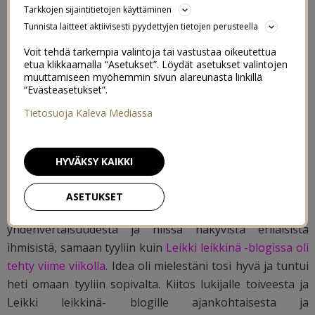
Tarkkojen sijaintitietojen käyttäminen
menee päiväkotiin, Päiväkoti
Tunnista laitteet aktiivisesti pyydettyjen tietojen perusteella
Heippakamu: Hung ja Pantteripako,
Voit tehdä tarkempia valintoja tai vastustaa oikeutettua
etua klikkaamalla “Asetukset”. Löydät asetukset valintojen
Hetki ennen kuin maailma muuttui,
muuttamiseen myöhemmin sivun alareunasta linkillä
“Evästeasetukset”.
S&S -
Kuinka vauvoja tehdään?) &
Tietosuoja Kaleva Mediassa
kustantamolta
(Prinsessakirja)
saatuja kirjoja, jotka on mainittu
HYVÄKSY KAIKKI
erikseen.
ASETUKSET
Lukija toivoi minulta postausta meidän lastenkirjojen
yhdenvertaisuudesta ja niissä näkyvistä erilaisista
ihmisistä, samaan tyyliin kuin
Leikki leikkinä -blogissa oli
tehty viime viikolla
. Idea oli mielestäni tosi hyvä ja tuntui
heti omaan tyyliin sopivalta. Kiitos lukijalle toiveesta ja
Leikki leikkinä- blogille ajankohtaisesta ja