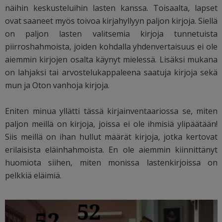
näihin keskusteluihin lasten kanssa. Toisaalta, lapset
ovat saaneet myös toivoa kirjahyllyyn paljon kirjoja. Siellä
on paljon lasten valitsemia kirjoja tunnetuista
piirroshahmoista, joiden kohdalla yhdenvertaisuus ei ole
aiemmin kirjojen osalta käynyt mielessä. Lisäksi mukana
on lahjaksi tai arvostelukappaleena saatuja kirjoja sekä
mun ja Oton vanhoja kirjoja.
Eniten minua yllätti tässä kirjainventaariossa se, miten
paljon meillä on kirjoja, joissa ei ole ihmisiä ylipäätään!
Siis meillä on ihan hullut määrät kirjoja, jotka kertovat
erilaisista eläinhahmoista. En ole aiemmin kiinnittänyt
huomiota siihen, miten monissa lastenkirjoissa on
pelkkiä eläimiä.