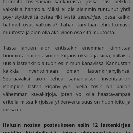
tarinoita tosielämän sankareista, jossa olisi pelkkiä
valkoisia hahmoja. Miksi ei ole aiemmin tuntunut yhtä
pöyristyttävältä ostaa fiktiivistä
satukirjaa
, jossa kaikki
hahmot ovat valkoisia? Tähän tarvitaan ehdottomasti
muutosta ja aion olla aktiivinen osa sitä muutosta.
Tästä lähtien aion entistäkin enemmän kiinnittää
huomiota näihin asioihin kirjaostoksilla ja siinä, millaisia
uusia lastenkirjoja tuon esiin mun kanavissa. Kannustan
kaikkia inventoimaan oman lastenkirjahyllynsä.
Seuraavaksi aion tehdä samanlaisen inventaarion
isompien lasten kirjahyllyyn. Siellä tosin on paljon
vähemmän kuvakirjoja, joten voi olla haastavampaa
eritellä missä kirjoissa yhdenvertaisuus on huomioitu ja
missä ei.
Halusin nostaa postaukseen esiin 12 lastenkirjaa
meidän kirjahyllystä, joissa yhdenvertaisuus ja