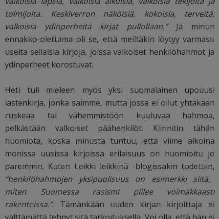
valkoisia lapsia, valkoisia aikuisia, valkoisia tekijöitä ja
toimijoita. Keskiverron näköisiä, kokoisia, terveitä,
valkoisia ydinperheitä kirjat pullollaan.”
Ja minun
ennakko-olettama oli se, että meiltäkin löytyy varmasti
useita sellaisia kirjoja, joissa valkoiset henkilöhahmot ja
ydinperheet korostuvat.
Heti tuli mieleen myös yksi suomalainen upouusi
lastenkirja, jonka saimme, mutta jossa ei ollut yhtäkään
ruskeaa tai vähemmistöön kuuluvaa hahmoa,
pelkästään valkoiset päähenkilöt. Kiinnitin tähän
huomiota, koska minusta tuntuu, että viime aikoina
monissa uusissa kirjoissa erilaisuus on huomioitu jo
paremmin. Kuten Leikki leikkinä -blogissakin todettiin,
“henkilöhahmojen yksipuolisuus on esimerkki siitä,
miten Suomessa rasismi piilee voimakkaasti
rakenteissa.”
. Tämänkään uuden kirjan kirjoittaja ei
välttämättä tehnyt sitä tarkoituksella. Voi olla, että hän ei