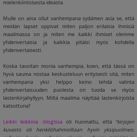
mielenkiintoisesta ideasta.
Mulle on aina ollut vanhempana sydämen asia se, että
meidän lapset oppivat miten paljon erilaisia ihmisiä
maailmassa on ja miten me kaikki ihmiset olemme
yhdenvertaisia ja kaikkia pitäisi myös kohdella
yhdenvertaisesti.
Koska tavoitan monia vanhempia, koen, että tässä on
hyvä sauma nostaa keskusteluun erityisesti sitä, miten
vanhempana yksi helppo keino tehdä valinta
yhdenvertaisuuden puolesta on tuoda se myös
lastenkirjahyllyyn. Miltä maailma näyttää lastenkirjoista
katsottuna?
Leikki leikkinä -blogissa
oli huomattu, että
“kirjojen
kuvasto oli henkilöhahmoiltaan hyvin yksipuolinen: