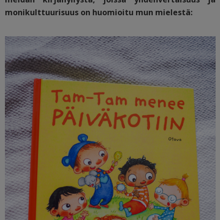
monikulttuurisuus on huomioitu mun mielestä: