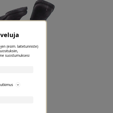
veluja
jen (esim. laitetunniste)
uosituksiin,
emme suostumuksesi
tutkimus