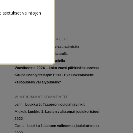
t asetukset valintojen
VIIMEISIMMÄT ARTIKKELIT
Tytöt kuuluvat kouluun, eivät naimisiin
Euroopan roadtrip sähköautolla
Tyttöjen ja tasa-arvon puolella
Vuosikooste 2024 – koko vuosi pähkinänkuoressa
Kaupallinen yhteistyö: Elisa | Ekaluokkalaiselle
kellopuhelin vai älypuhelin?
VIIMEISIMMÄT KOMMENTIT
Jenni
:
Luukku 5: Taaperon joululahjavinkit
Miukeli
:
Luukku 1. Lasten valitsemat joulukoristeet
2022
Carola
:
Luukku 1. Lasten valitsemat joulukoristeet