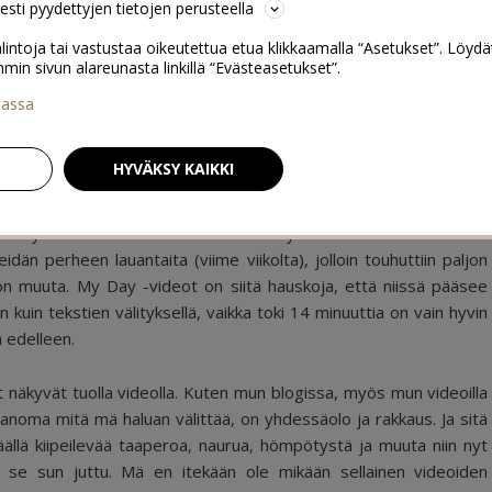
sesti pyydettyjen tietojen perusteella
lintoja tai vastustaa oikeutettua etua klikkaamalla “Asetukset”. Löydä
 sivun alareunasta linkillä “Evästeasetukset”.
iassa
24
HYVÄKSY KAIKKI
elin yllättää iloisesti kaikki videoista tykkäävät! Tänään nimittäin
än perheen lauantaita (viime viikolta), jolloin touhuttiin paljon
aljon muuta. My Day -videot on siitä hauskoja, että niissä pääsee
in tekstien välityksellä, vaikka toki 14 minuuttia on vain hyvin
 edelleen.
t näkyvät tuolla videolla. Kuten mun blogissa, myös mun videoilla
sanoma mitä mä haluan välittää, on yhdessäolo ja rakkaus. Ja sitä
päällä kiipeilevää taaperoa, naurua, hömpötystä ja muuta niin nyt
na se sun juttu. Mä en itekään ole mikään sellainen videoiden